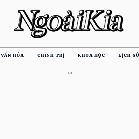
VĂN HÓA
CHÍNH TRỊ
KHOA HỌC
LỊCH S
​AD