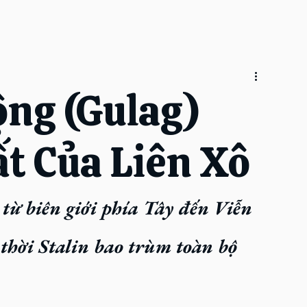
ộng (Gulag)
t Của Liên Xô
từ biên giới phía Tây đến Viễn 
thời Stalin bao trùm toàn bộ 