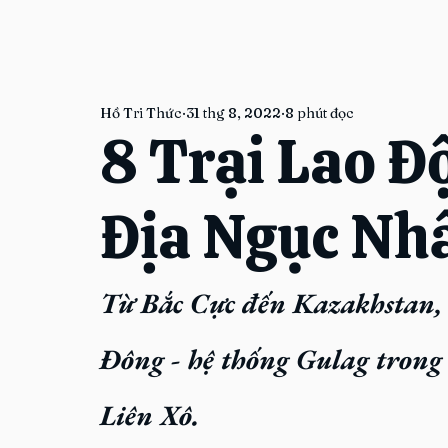
Hồ Tri Thức
31 thg 8, 2022
8 phút đọc
8 Trại Lao Đ
Địa Ngục Nhấ
Từ Bắc Cực đến Kazakhstan, 
Đông - hệ thống Gulag trong 
Liên Xô.