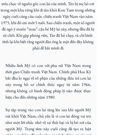
trêu chọc về nguồn gốc con lai của mình. Tèo bị mẹ bỏ rơi 
trong một khu rừng khi di tản khỏi Kon Tum trong những 
ngày cuối cùng của cuộc chiến tranh Việt Nam vào năm 
1975, khi đó em mới 5 tuổi. Sau chiến tranh, một số người 
đã ngỏ ý muốn “mua” cậu bé Mỹ lai này, nhưng đều đã bị 
từ chối. Khi gặp phóng viên, Tèo đã bỏ chạy, và chỉ bình 
tĩnh lại khi biết rằng người đàn ông lạ mặt đến đây không 
phải để bắt mình đi.
Nhiều lính Mỹ có con với phụ nữ Việt Nam trong 
thời gian Chiến tranh Việt Nam. Chính phủ Hoa Kỳ 
bắt đầu lo ngại về số phận của những đứa trẻ con lai 
này trong hồ sơ chính thức ngay từ năm 1966, 
nhưng không có hành động pháp lý nào được thực 
hiện cho đến những năm 1980.
Sự tập trung vào con lai tăng lên sau khi người Mỹ 
rút khỏi Việt Nam, chủ yếu là vì con lai đóng vai trò 
như một lời nhắc nhở về sự thất bại và bị bỏ rơi của 
người Mỹ. Trọng tâm này cuối cùng đã tạo ra luật 
nhập cư nhằm đẩy nhanh quá trình nhập cư của trẻ 