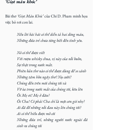
‘Giọt máu khóc’
Bài thơ 
‘Giọt Máu Khóc’
 của Chi D. Pham minh họa 
việc bỏ rơi con lai. 
Nếu lời bài hát có thể diễn tả hai dòng máu,
Những đứa trẻ chưa từng biết đến tình yêu.
Nó có thể được viết
Với rượu whisky chua, vị này của nỗi buồn,
Sự thật trong nước mắt.
Phiên bản thơ nào có thể được dùng để so sánh
Những tâm hồn ngây thơ? Nụ cười?
Chúng đến trên môi chúng tôi và
Vỡ òa trong nước mắt của chúng tôi, kêu lên
Ôi Mẹ ơi! Mẹ ở đâu?
Ôi Cha! Có phải Cha chỉ là một cơn gió nhẹ?
Ai đã đổ những nỗi đau này lên chúng tôi?
Ai có thể hiểu được mồ côi
Những đứa trẻ, những người nước ngoài đã 
sinh ra chúng tôi