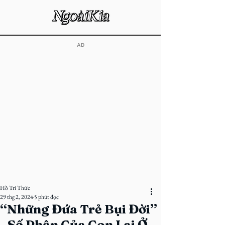
​AD
Hồ Tri Thức
29 thg 2, 2024
5 phút đọc
“Những Đứa Trẻ Bụi Đời”
- Số Phận Của Con Lai Ở