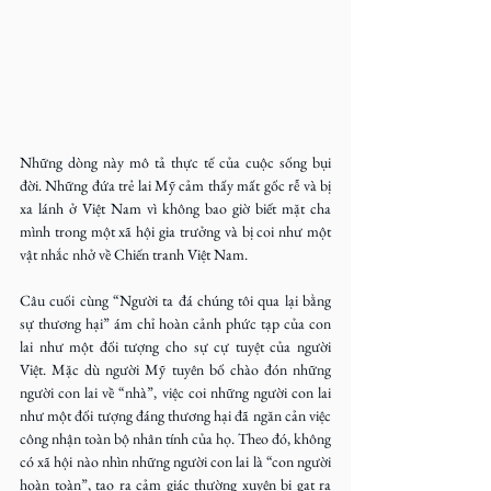
Những dòng này mô tả thực tế của cuộc sống bụi 
đời. Những đứa trẻ lai Mỹ cảm thấy mất gốc rễ và bị 
xa lánh ở Việt Nam vì không bao giờ biết mặt cha 
mình trong một xã hội gia trưởng và bị coi như một 
vật nhắc nhở về Chiến tranh Việt Nam. 
Câu cuối cùng “Người ta đá chúng tôi qua lại bằng 
sự thương hại” ám chỉ hoàn cảnh phức tạp của con 
lai như một đối tượng cho sự cự tuyệt của người 
Việt. Mặc dù người Mỹ tuyên bố chào đón những 
người con lai về “nhà”, việc coi những người con lai 
như một đối tượng đáng thương hại đã ngăn cản việc 
công nhận toàn bộ nhân tính của họ. Theo đó, không 
có xã hội nào nhìn những người con lai là “con người 
hoàn toàn”, tạo ra cảm giác thường xuyên bị gạt ra 