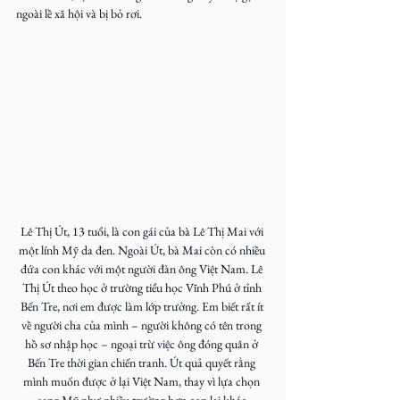
ngoài lề xã hội và bị bỏ rơi.
Lê Thị Út, 13 tuổi, là con gái của bà Lê Thị Mai với 
một lính Mỹ da đen. Ngoài Út, bà Mai còn có nhiều 
đứa con khác với một người đàn ông Việt Nam. Lê 
Thị Út theo học ở trường tiểu học Vĩnh Phú ở tỉnh 
Bến Tre, nơi em được làm lớp trưởng. Em biết rất ít 
về người cha của mình – người không có tên trong 
hồ sơ nhập học – ngoại trừ việc ông đóng quân ở 
Bến Tre thời gian chiến tranh. Út quả quyết rằng 
mình muốn được ở lại Việt Nam, thay vì lựa chọn 