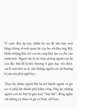
Vì cuộc đàn áp này, nhiều bà mẹ đã tiêu hủy mọi 
bằng chứng về mối quan hệ của họ với đàn ông Mỹ, 
khiến những đứa trẻ con lai càng khó tìm ra cha của 
mình hơn. Ngoài việc bị từ chối, những người con lai 
còn đặc biệt dễ bị tổn thương vì giáo dục vẫn được 
coi là một thứ xa xỉ, nên những người con lai thường 
bị yêu cầu phải nghỉ học.
Theo đó, nhiều người Mỹ lai trở thành người vô gia 
cư và phải lên thành phố kiếm sống. Đáp lại, những 
người con lai Mỹ bị gắn mác “bụi đời”, đồng nghĩa 
với những cá nhân vô gia cư hoặc nổi loạn.