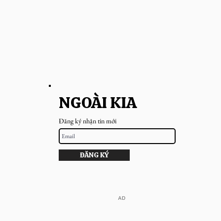
NGOÀI KIA
Đăng ký nhận tin mới
ĐĂNG KÝ
​AD