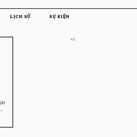
LỊCH SỬ
SỰ KIỆN
​AD
gày
g?