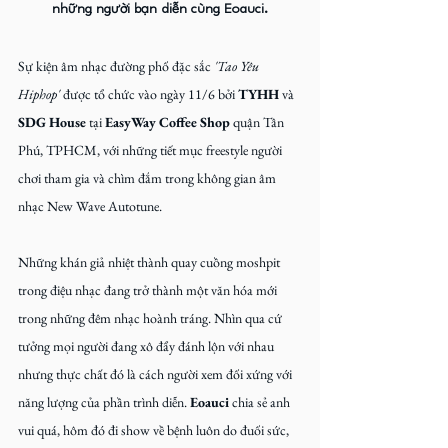
những người bạn diễn cùng Eoauci.
Sự kiện âm nhạc đường phố đặc sắc
 'Tao Yêu 
Hiphop' 
được tổ chức vào ngày 11/6 bởi 
TYHH
 và 
SDG House
 tại 
EasyWay Coffee Shop
 quận Tân 
Phú, TPHCM, với những tiết mục freestyle người 
chơi tham gia và chìm đắm trong không gian âm 
nhạc New Wave Autotune.
Những khán giả nhiệt thành quay cuồng moshpit 
trong điệu nhạc đang trở thành một văn hóa mới 
trong những đêm nhạc hoành tráng. Nhìn qua cứ 
tưởng mọi người đang xô đẩy đánh lộn với nhau 
nhưng thực chất đó là cách người xem đối xứng với 
năng lượng của phần trình diễn. 
Eoauci
 chia sẻ anh 
vui quá, hôm đó đi show về bệnh luôn do đuối sức, 