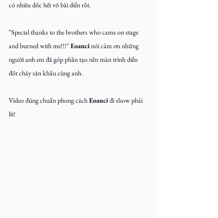
có nhiêu dốc hết vô bài diễn rồi.
"Special thanks to the brothers who came on stage 
and burned with me!!!" 
Eoauci
 nói cảm ơn những 
người anh em đã góp phần tạo nền màn trình diễn 
đốt cháy sân khấu cùng anh.
Video đúng chuẩn phong cách 
Eoauci
 đi show phải 
lit!