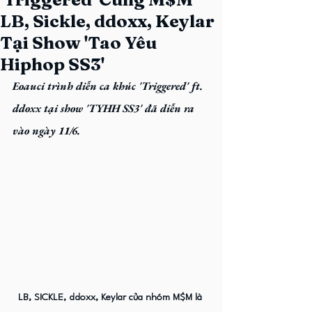
LB, Sickle, ddoxx, Keylar
Tại Show 'Tao Yêu
Hiphop SS3'
Eoauci trình diễn ca khúc 
'Triggered'
 ft. 
ddoxx tại show 'TYHH SS3' đã diễn ra 
vào ngày 11/6.
LB, SICKLE, ddoxx, Keylar của nhóm M$M là 