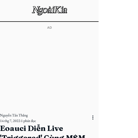
​AD
Nguyễn Tấn Thắng
14 thg 7, 2022
1 phút đọc
Eoauci Diễn Live
'Triggered' Cùng M$M