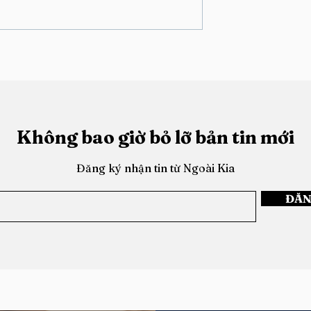
ương Lai Của Âm
Nghệ Sĩ và Chiến Lược Thà
Công Ảo
Không bao giờ bỏ lỡ bản tin mới
Đăng ký nhận tin từ Ngoài Kia
ĐĂN