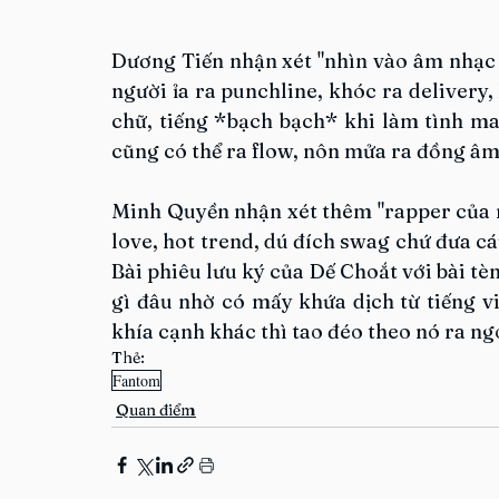
Dương Tiến nhận xét "nhìn vào âm nhạc c
người ỉa ra punchline, khóc ra delivery, 
chữ, tiếng *bạch bạch* khi làm tình man
cũng có thể ra flow, nôn mửa ra đồng âm..
Minh Quyền nhận xét thêm "rapper của ra
love, hot trend, dú đích swag chứ đưa cá
Bài phiêu lưu ký của Dế Choắt với bài tèn
gì đâu nhờ có mấy khứa dịch từ tiếng việ
khía cạnh khác thì tao đéo theo nó ra ngo
Thẻ:
Fantom
Quan điểm