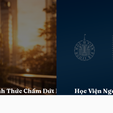
ính Thức Chấm Dứt Hợp
Học Viện Ng