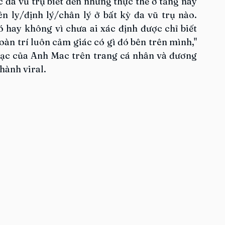
 đa vũ trụ biết đến những thực thể ở tầng này 
 ly/định lý/chân lý ở bất kỳ đa vũ trụ nào. 
 hay không vì chưa ai xác định được chỉ biết 
àn trí luôn cảm giác có gì đó bên trên mình," 
ạc của Anh Mac trên trang cá nhân và đương 
hành viral.