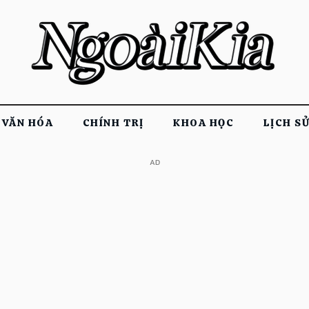
VĂN HÓA
CHÍNH TRỊ
KHOA HỌC
LỊCH S
​AD