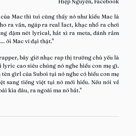
Hiệp Nguyễn, Facebook
ủa Mac thì tui cũng thấy nó như kiểu Mac là 
ho ra vần, ngáp ra real fact, khạc nhổ ra chơi 
g đậm nét lyrical, hắt xì ra meta, đánh rắm 
. ôi Mac vĩ đại thật."
pper, bây giờ nhạc rap thị trường chủ yếu là 
i lyric cao siêu chúng nó nghe hiểu con mẹ gì. 
 tèn girl của Suboi tụi nó nghe có hiểu con mẹ 
t sang tiếng việt tụi nó mới hiểu. Nếu nói về 
ài kia đâu, ra ngoãi ma nó bắt."