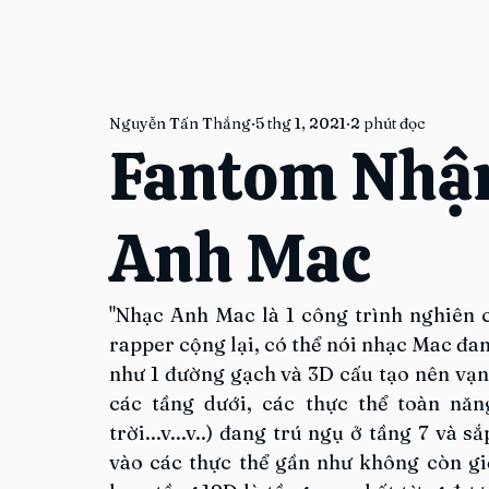
Nguyễn Tấn Thắng
5 thg 1, 2021
2 phút đọc
Fantom Nhận
Anh Mac
"Nhạc Anh Mac là 1 công trình nghiên c
rapper cộng lại, có thể nói nhạc Mac đang
như 1 đường gạch và 3D cấu tạo nên vạn 
các tầng dưới, các thực thể toàn năn
trời...v...v..) đang trú ngụ ở tầng 7 và s
vào các thực thể gần như không còn giới