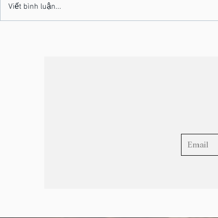
Viết bình luận...
Nghệ Sĩ Bán Linh Hồn Để Nổi
Viễn Cảnh T
Tiếng
Nhạc