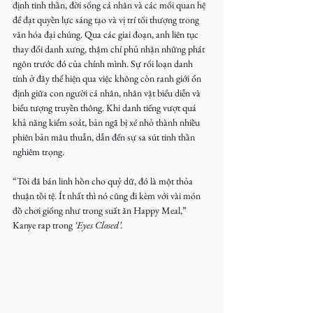
định tinh thần, đời sống cá nhân và các mối quan hệ 
để đạt quyền lực sáng tạo và vị trí tối thượng trong 
văn hóa đại chúng. Qua các giai đoạn, anh liên tục 
thay đổi danh xưng, thậm chí phủ nhận những phát 
ngôn trước đó của chính mình. Sự rối loạn danh 
tính ở đây thể hiện qua việc không còn ranh giới ổn 
định giữa con người cá nhân, nhân vật biểu diễn và 
biểu tượng truyền thông. Khi danh tiếng vượt quá 
khả năng kiểm soát, bản ngã bị xé nhỏ thành nhiều 
phiên bản mâu thuẫn, dẫn đến sự sa sút tinh thần 
nghiêm trọng.
“Tôi đã bán linh hồn cho quỷ dữ, đó là một thỏa 
thuận tồi tệ. Ít nhất thì nó cũng đi kèm với vài món 
đồ chơi giống như trong suất ăn Happy Meal,” 
Kanye rap trong 
‘Eyes Closed’.