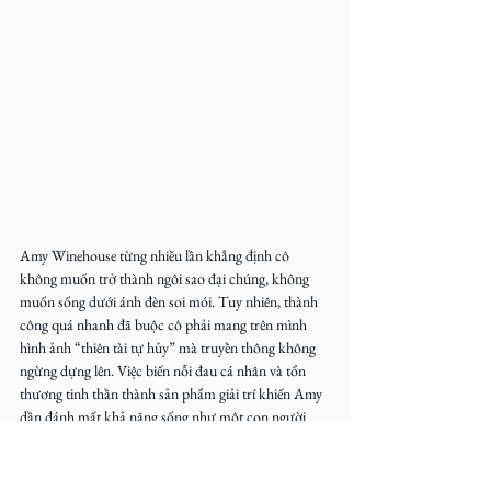
Amy Winehouse từng nhiều lần khẳng định cô 
không muốn trở thành ngôi sao đại chúng, không 
muốn sống dưới ánh đèn soi mói. Tuy nhiên, thành 
công quá nhanh đã buộc cô phải mang trên mình 
hình ảnh “thiên tài tự hủy” mà truyền thông không 
ngừng dựng lên. Việc biến nỗi đau cá nhân và tổn 
thương tinh thần thành sản phẩm giải trí khiến Amy 
dần đánh mất khả năng sống như một con người 
bình thường. Rối loạn danh tính của cô thể hiện ở 
việc âm nhạc trở thành gánh nặng. Cái chết của Amy 
đến từ việc bị biến thành một cỗ máy tiêu thụ hình 