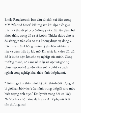
Emily Ratajkowski ban đầu từ chối vai diễn trong 
MV 
‘Blurred Lines’
. Nhưng sau khi đạo diễn giải 
thích và thuyết phục, cô đồng ý và xuất hiện gần như 
khỏa thân, trong đó ca sĩ Robin Thicke được cho là 
đã sờ ngực trần của cô mà không được sự đồng ý. 
Cô thừa nhận không muốn bị gắn liền với hình ảnh 
này và cảm thấy áp lực mỗi lần nhắc lại video đó, dù 
đó là bước đệm lớn cho sự nghiệp của mình. Càng 
trưởng thành, cô càng nhìn lại sự việc với góc độ 
phức tạp, nói về quyền kiểm soát cơ thể và cách 
ngành công nghiệp khai thác hình thể phụ nữ.
“Tôi từng cảm thấy mình bị biến thành đối tượng và 
bị giới hạn bởi vị trí của mình trong thế giới như một 
biểu tượng tình dục,” Emily viết trong hồi ức 
‘My 
Body’
, chỉ ra hệ thống định giá cơ thể phụ nữ là tài 
sản thương mại.