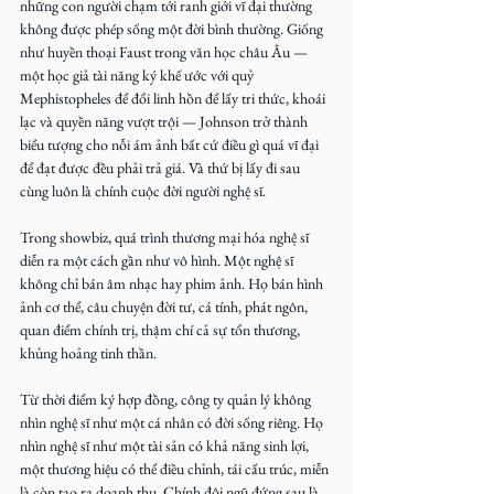
những con người chạm tới ranh giới vĩ đại thường 
không được phép sống một đời bình thường. Giống 
như huyền thoại Faust trong văn học châu Âu — 
một học giả tài năng ký khế ước với quỷ 
Mephistopheles để đổi linh hồn để lấy tri thức, khoái 
lạc và quyền năng vượt trội — Johnson trở thành 
biểu tượng cho nỗi ám ảnh bất cứ điều gì quá vĩ đại 
để đạt được đều phải trả giá. Và thứ bị lấy đi sau 
cùng luôn là chính cuộc đời người nghệ sĩ.
Trong showbiz, quá trình thương mại hóa nghệ sĩ 
diễn ra một cách gần như vô hình. Một nghệ sĩ 
không chỉ bán âm nhạc hay phim ảnh. Họ bán hình 
ảnh cơ thể, câu chuyện đời tư, cá tính, phát ngôn, 
quan điểm chính trị, thậm chí cả sự tổn thương, 
khủng hoảng tinh thần.
Từ thời điểm ký hợp đồng, công ty quản lý không 
nhìn nghệ sĩ như một cá nhân có đời sống riêng. Họ 
nhìn nghệ sĩ như một tài sản có khả năng sinh lợi, 
một thương hiệu có thể điều chỉnh, tái cấu trúc, miễn 
là còn tạo ra doanh thu. Chính đội ngũ đứng sau là 