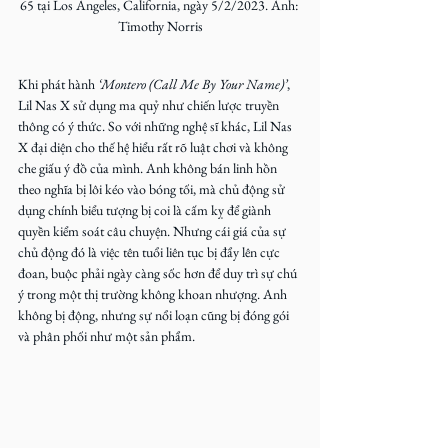
65 tại Los Angeles, California, ngày 5/2/2023. Ảnh: 
Timothy Norris
Khi phát hành 
‘Montero (Call Me By Your Name)’
, 
Lil Nas X sử dụng ma quỷ như chiến lược truyền 
thông có ý thức. So với những nghệ sĩ khác, Lil Nas 
X đại diện cho thế hệ hiểu rất rõ luật chơi và không 
che giấu ý đồ của mình. Anh không bán linh hồn 
theo nghĩa bị lôi kéo vào bóng tối, mà chủ động sử 
dụng chính biểu tượng bị coi là cấm kỵ để giành 
quyền kiểm soát câu chuyện. Nhưng cái giá của sự 
chủ động đó là việc tên tuổi liên tục bị đẩy lên cực 
đoan, buộc phải ngày càng sốc hơn để duy trì sự chú 
ý trong một thị trường không khoan nhượng. Anh 
không bị động, nhưng sự nổi loạn cũng bị đóng gói 
và phân phối như một sản phẩm.