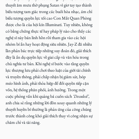
thuyết âm mưu thờ phụng Satan vì giơ tay tạo thành 
biểu tượng tam giác trong các buổi hòa nhạc, ám chỉ 
biểu tượng quyền lực tối cao Con Mắt Quan Phòng 
được cho là của hội kín Illuminati. Tuy nhiên, không 
có bằng chứng thực tế hay pháp lý nào cho thấy các 
nghệ sĩ này bán linh hồn rồi tham gia vào các hội 
nhóm bí ẩn hay hoạt động siêu nhiên. Jay-Z đã nhiều 
lần phản bác trực tiếp những suy đoán đó, giải thích 
đây là ẩn dụ quyền lực về giai cấp và văn hóa trong 
chủ nghĩa tư bản. Khi nghệ sĩ bước vào tầng quyền 
lực thượng lưu phải chơi theo luật của giới tài chính 
và truyền thông, phải chấp nhận bị giám sát, bóp 
méo hình ảnh, phải thỏa hiệp để đổi quyền tiếp cận 
vốn, hệ thống phân phối, ảnh hưởng. Trong một 
cuộc phỏng vấn khi quảng bá cuốn sách 
‘Decoded’
, 
anh chia sẻ rằng những lời đồn xoay quanh những lý 
thuyết huyền bí thường là phản ứng của công chúng 
trước thành công khó giải thích thay vì công nhận sự 
chăm chỉ và tài năng.