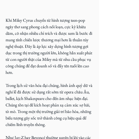
Khi Miley Cyrus chuyển từ hình tượng teen-pop 
ngây thơ sang phong cách nổi loạn, cực kỳ khiêu 
dâm, cô nhận nhiều chỉ trích và được xem là bước đi 
mang tính chiến lược thương mại hơn là thuần túy 
nghệ thuật. Đây là áp lực xây dựng hình tượng gợi 
dục trong thị trường người lớn, không hẳn xuất phát 
từ con người thật của Miley mà từ nhu cầu phục vụ 
công chúng để đạt doanh số và đẩy tên tuổi lên cao 
hơn.
Trong lịch sử văn hóa đại chúng, hình ảnh quỷ dữ và 
nghi lễ đã được sử dụng rất sớm từ opera châu Âu, 
ballet, kịch Shakespeare cho đến âm nhạc hiện đại. 
Chúng tồn tại để kích hoạt phản xạ cảm xúc sợ hãi, 
tò mò. Trong một thị trường giải trí bão hòa, những 
biểu tượng gây sốc trở thành công cụ hiệu quả để 
chiếm lĩnh truyền thông.
Như Jay-Z hay Beyoncé thường xuyên bị lôi vào các 