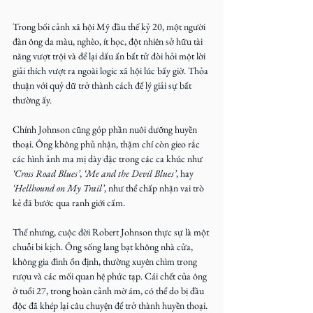
Trong bối cảnh xã hội Mỹ đầu thế kỷ 20, một người 
đàn ông da màu, nghèo, ít học, đột nhiên sở hữu tài 
năng vượt trội và để lại dấu ấn bất tử đòi hỏi một lời 
giải thích vượt ra ngoài logic xã hội lúc bấy giờ. Thỏa 
thuận với quỷ dữ trở thành cách để lý giải sự bất 
thường ấy.
Chính Johnson cũng góp phần nuôi dưỡng huyền 
thoại. Ông không phủ nhận, thậm chí còn gieo rắc 
các hình ảnh ma mị dày đặc trong các ca khúc như 
‘Cross Road Blues’
, 
‘Me and the Devil Blues’
, hay 
‘Hellhound on My Trail’
, như thể chấp nhận vai trò 
kẻ đã bước qua ranh giới cấm.
Thế nhưng, cuộc đời Robert Johnson thực sự là một 
chuỗi bi kịch. Ông sống lang bạt không nhà cửa, 
không gia đình ổn định, thường xuyên chìm trong 
rượu và các mối quan hệ phức tạp. Cái chết của ông 
ở tuổi 27, trong hoàn cảnh mờ ám, có thể do bị đầu 
độc đã khép lại câu chuyện để trở thành huyền thoại. 