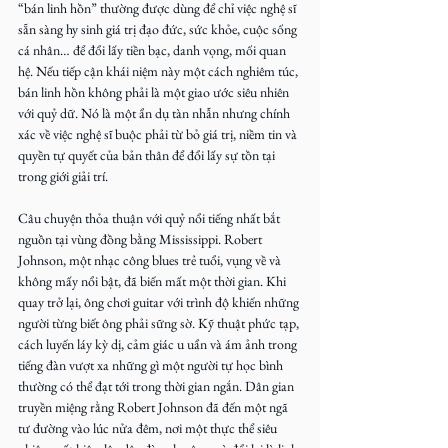
“bán linh hồn” thường được dùng để chỉ việc nghệ sĩ 
sẵn sàng hy sinh giá trị đạo đức, sức khỏe, cuộc sống 
cá nhân… để đổi lấy tiền bạc, danh vọng, mối quan 
hệ. Nếu tiếp cận khái niệm này một cách nghiêm túc, 
bán linh hồn không phải là một giao ước siêu nhiên 
với quỷ dữ. Nó là một ẩn dụ tàn nhẫn nhưng chính 
xác về việc nghệ sĩ buộc phải từ bỏ giá trị, niềm tin và 
quyền tự quyết của bản thân để đổi lấy sự tồn tại 
trong giới giải trí.
Câu chuyện thỏa thuận với quỷ nổi tiếng nhất bắt 
nguồn tại vùng đồng bằng Mississippi. Robert 
Johnson, một nhạc công blues trẻ tuổi, vụng về và 
không mấy nổi bật, đã biến mất một thời gian. Khi 
quay trở lại, ông chơi guitar với trình độ khiến những 
người từng biết ông phải sững sờ. Kỹ thuật phức tạp, 
cách luyến láy kỳ dị, cảm giác u uẩn và ám ảnh trong 
tiếng đàn vượt xa những gì một người tự học bình 
thường có thể đạt tới trong thời gian ngắn. Dân gian 
truyền miệng rằng Robert Johnson đã đến một ngã 
tư đường vào lúc nửa đêm, nơi một thực thể siêu 