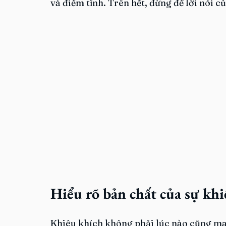
và điềm tĩnh. Trên hết, đừng để lời nói c
Hiểu rõ bản chất của sự kh
Khiêu khích không phải lúc nào cũng man