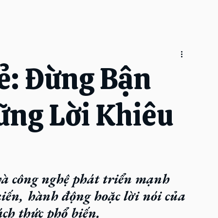
ẻ: Đừng Bận
ng Lời Khiêu
và công nghệ phát triển mạnh 
kiến, hành động hoặc lời nói của 
ch thức phổ biến.