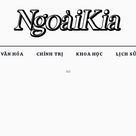
VĂN HÓA
CHÍNH TRỊ
KHOA HỌC
LỊCH S
​AD