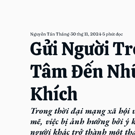
Nguyễn Tấn Thắng
30 thg 11, 2024
5 phút đọc
Gửi Người Tr
Tâm Đến Nhữ
Khích
Trong thời đại mạng xã hội 
mẽ, việc bị ảnh hưởng bởi ý 
người khác trở thành một thá