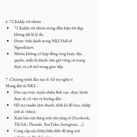
6. 72 Kiddy rời nhóm
72 Kiddy rời nhóm trong điều kiện tốt đẹp, 
không tiết lộ lý do.
Được vinh danh trong NKI Hall of 
Ngoaikiaers.
Nhóm không có hợp đồng ràng buộc độc 
quyền, miễn là thành viên giữ vững sự trung 
thực và cởi mở trong giao tiếp.
7. Chương trình đào tạo & hỗ trợ nghệ sĩ
Mong đợi từ NKI:
Đào tạo trực tuyến nhiều lĩnh vực, thực hành 
thực tế, cố vấn và hướng dẫn.
Hỗ trợ studio (âm thanh, thiết kế đồ họa, nhiếp 
ảnh & video).
Xuất bản nội dung trên nền tảng số (Facebook, 
TikTok, Threads, YouTube, Instagram, ...).
Cung cấp sân khấu biểu diễn để tăng trải 
nghiệm và độ phủ sóng.