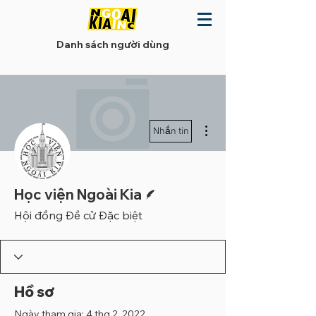
Danh sách người dùng
Thao tác khác
Nhắn tin
Người viết
Học viện Ngoài Kia
Hội đồng Đề cử Đặc biệt
Hồ sơ
Ngày tham gia: 4 thg 2, 2022