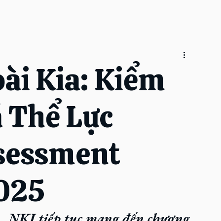
ài Kia: Kiểm
 Thể Lực
ssessment
025
, NKI tiếp tục mang đến chương 