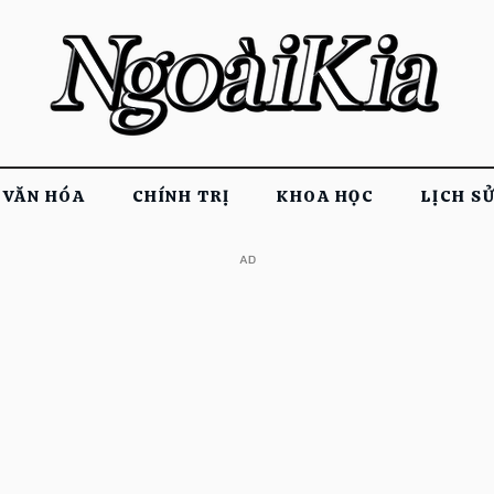
VĂN HÓA
CHÍNH TRỊ
KHOA HỌC
LỊCH S
​AD