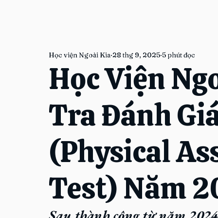
Học viện Ngoài Kia
28 thg 9, 2025
5 phút đọc
Học Viện Ngo
Tra Đánh Giá
(Physical A
Test) Năm 2
Sau thành công từ năm 2024