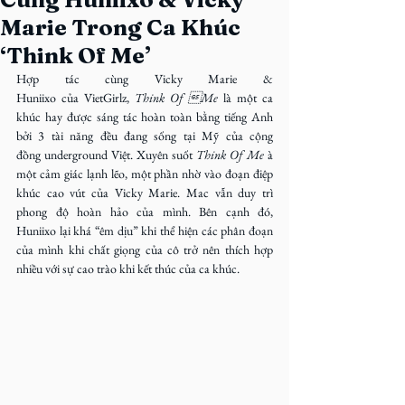
Marie Trong Ca Khúc
‘Think Of Me’
Hợp tác cùng Vicky Marie & 
Huniixo của VietGirlz, 
Think Of Me
 là một ca 
khúc hay được sáng tác hoàn toàn bằng tiếng Anh 
bởi 3 tài năng đều đang sống tại Mỹ của cộng 
đồng underground Việt. Xuyên suốt 
Think Of Me
 à 
một cảm giác lạnh lẽo, một phần nhờ vào đoạn điệp 
khúc cao vút của Vicky Marie. Mac vẫn duy trì 
phong độ hoàn hảo của mình. Bên cạnh đó, 
Huniixo lại khá “êm dịu” khi thể hiện các phân đoạn 
của mình khi chất giọng của cô trở nên thích hợp 
nhiều với sự cao trào khi kết thúc của ca khúc.