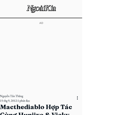
​AD
Nguyễn Tấn Thắng
15 thg 9, 2012
1 phút đọc
Macthediablo Hợp Tác
Cùng Huniixo & Vicky