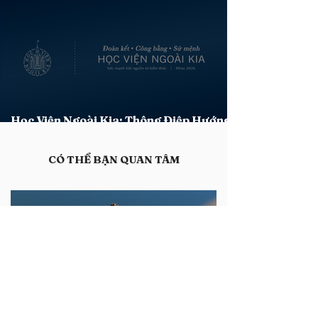
Chấm Dứt Hợp Đồng
Học Viện Ngoài Kia: Thông Điệp Hướng
Dẫn Xác Lập Tính Đặc Thù Khóa 2026
​CÓ THỂ BẠN QUAN TÂM