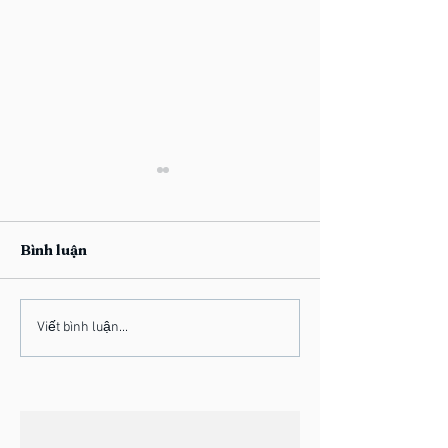
Bình luận
Cristian -
Quang - Tiệm 
Viết bình luận...
Chronograph [Audio]
Ngoài Kia [EP]