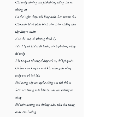
Chỉ thấy những con phố không tiếng còn xe, 
không ai
Có thể nghe được nỗi lòng anh, bao muộn sầu
Cho anh kể về phút bình yên, trên những tán 
cây đượm màu
Anh đã mơ, về những thuở ấy
Bên 1 ly cà phê thật buồn, cánh phượng hồng 
đỏ cháy
Rồi ta qua những thăng trầm, để lại quên
Có khi nào 1 ngày mới khi tỉnh giấc nồng 
thấy em về lại bên
Đôi hàng cây còn nghe tiếng em thì thầm
Sâu vào trong môi hôn tại sao còn vương vị 
nồng
Để trên những con đường nào, vẫn còn vang 
hoài âm hưởng