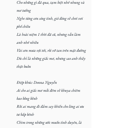
Cho những gì đã qua, tạm biệt nhớ nhung và 
mơ tưởng
Nghe từng cơn sóng tình, gió đóng về chơi vơi 
phố chiều
Là hoài niệm 1 thời đã cũ, nhưng vẫn làm 
anh nhớ nhiều
Vài cơn mưa vội tới, rồi vỡ tan trên mặt đường
Dù chỉ là những giấc mơ, nhưng sao anh thấy 
thật buồn
Điệp khúc: Donna Nguyễn
Ai cho ai giấc mơ mỗi đêm về khuya chiêm 
bao bồng bềnh
Rồi ai mang đi đắm say khiến cho lòng ai ưu 
tư bấp bênh
Chìm trong những ước muốn tình duyên, là 