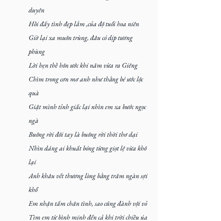
duyên 	
Hồi đấy tình đẹp lắm ,của độ tuổi hoa niên
Giờ lại xa muôn trùng, đâu có dịp tương 
phùng
Lời hẹn thề hôn ước khi năm vừa ra Giêng
Chìm trong cơn mơ anh như thằng bé ước lộc 
quà
Giật mình tỉnh giấc lại nhìn em xa bước ngọc 
ngà  
Buông rời đôi tay là buông rời thời thơ dại
Nhìn dáng ai khuất bóng từng giọt lệ vừa khô 
lại
Anh khâu vết thương lòng bằng trăm ngàn sợi 
khổ 
Em nhận tấm chân tình, sao cũng đành vội vỏ 
Tìm em từ bình minh đến cả khi trời chiều úa