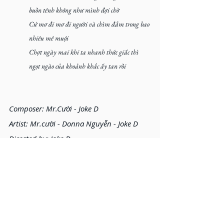
buồn tênh không như mình đợi chờ
Cứ mơ đi mơ đi người và chìm đắm trong bao 
nhiêu mê muội
Chợt ngày mai khi ta nhanh thức giấc thì 
ngọt ngào của khoảnh khắc ấy tan rồi
Composer: Mr.Cười - Joke D
Artist: Mr.cười - Donna Nguyễn - Joke D 
Directed by: Joke D
Producer: Karrot
Engineered: Joke D Record - UG9 Record
Project Manager: Joke D - KBoon
D.O.P: Cnow Film 
Poster: Duy Khanh 