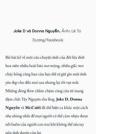
Joke D và Donna Nguyễn. 
Ảnh: Lê Tú 
Dương/Facebook
Bài hát kể về một câu chuyện tình của đôi lứa thời 
hoa niên nhiều hoài bão mơ mộng, nhiều giấc mơ 
cháy bỏng cùng bao câu hẹn thề sẽ giữ gìn một tình 
yêu đẹp cho đến mai sau nhưng lại rồi vụt mất. 
Những dòng flow chầm chậm cùng câu từ mang 
đậm chất Tây Nguyên sầu lắng. 
Joke D
, 
Donna 
Nguyễn
 và 
Mr.Cười
 đã thể hiện ca khúc một cách 
nhẹ nhàng nhất để mọi người có thể cảm nhận được 
nỗi buồn của người con trai khi không thể níu tay 
nửa tình duyên còn lại.