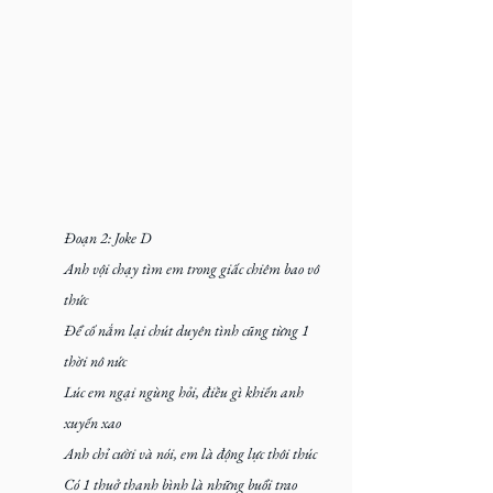
Đoạn 2: Joke D
Anh vội chạy tìm em trong giấc chiêm bao vô 
thức
Để cố nắm lại chút duyên tình cũng từng 1 
thời nô nức 
Lúc em ngại ngùng hỏi, điều gì khiến anh 
xuyến xao
Anh chỉ cười và nói, em là động lực thôi thúc
Có 1 thuở thanh bình là những buổi trao 