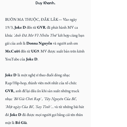
Duy Khanh.
BUÔN MA THUỘC, ĐẮK LẮK— Vào ngày 
19/3, 
Joke D
 đến từ 
GVR
 đã phát hành MV ca 
khúc
 'Anh Đã Mơ Về Nhiều Thứ'
kết hợp cùng bạn 
gái của anh là 
Donna Nguyễn 
và người anh em 
Mr.Cười 
đến từ 
UG9
. MV được xuất bản trên kênh 
YouTube của 
Joke D
.
Joke D 
là một nghệ sĩ theo đuổi dòng nhạc 
Rap/Hip-hop, thành viên mới nhất của tổ chức 
GVR
, anh để lại dấu ấn khi sản xuất những track 
nhạc 
'Bố Già Chơi Rap' , 'Tây Nguyên Của Bố', 
'Một ngày Của Bố', 'Say Tình'
...
và từ những bài hát 
đó 
Joke D
 đã được mọi người gọi bằng cái tên thân 
mật là 
Bố Già
.