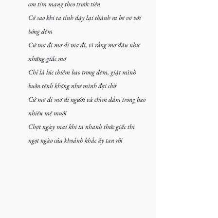
con tim mang theo trước tiên
Cớ sao khi ta tỉnh dậy lại thành ra bơ vơ với 
bóng đêm  
Cứ mơ đi mơ di mơ đi, vì rằng mơ đâu như 
những giấc mơ 
Chỉ là lúc chiêm bao trong đêm, giật mình 
buồn tênh không như mình đợi chờ 
Cứ mơ đi mơ đi người và chìm đắm trong bao 
nhiêu mê muội
Chợt ngày mai khi ta nhanh thức giấc thì 
ngọt ngào của khoảnh khắc ấy tan rồi