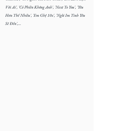
Với Ai', 'Có Phiền Không Anh', 'Next To You', 'Yêu 
Hơn Thế Nhiều', 'Em Ghệ 10x', 'Ngồi Im Tình Yêu 
Sẽ Đến',
…