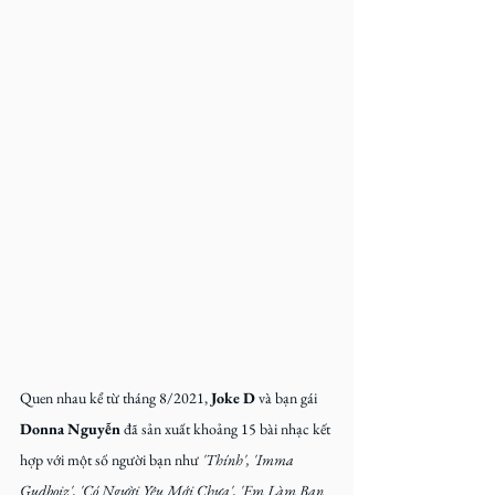
Quen nhau kể từ tháng 8/2021, 
Joke D
 và bạn gái 
Donna Nguyễn
 đã sản xuất khoảng 15 bài nhạc kết 
hợp với một số người bạn như 
'Thính', 'Imma 
Gudboiz', 'Có Người Yêu Mới Chưa', 'Em Làm Bạn 