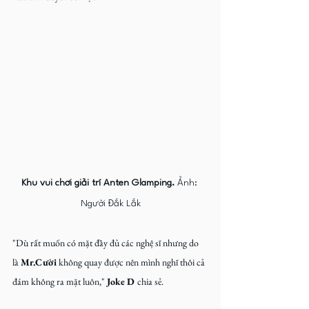
Khu vui chơi giải trí Anten Glamping. 
Ảnh: 
Người Đắk Lắk
"Dù rất muốn có mặt đầy đủ các nghệ sĩ nhưng do 
là 
Mr.Cười
 không quay được nên mình nghĩ thôi cả 
đám không ra mặt luôn," 
Joke D 
chia sẻ.