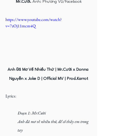
Mr.Cười.
 Ảnh: Phương Vũ/Facebook
https://www.youtube.com/watch?
v=7zOj11mcm4Q
Anh Đã Mơ Về Nhiều Thứ | Mr.Cười x Donna 
Nguyễn x Joke D | Official MV | Prod.Karrot
Lyrics:
Đoạn 1: Mr.Cười 
Anh đã mơ về nhiều thứ, để cố thấy em trong 
tay 