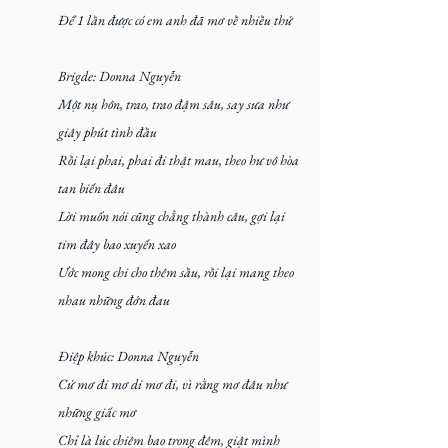
Để 1 lần được có em anh đã mơ về nhiều thứ 
Brigde: Donna Nguyễn
Một nụ hôn, trao, trao đậm sâu, say sưa như 
giây phút tình đầu
Rồi lại phai, phai đi thật mau, theo hư vô hòa 
tan biến đâu
Lời muốn nói cũng chẳng thành câu, gợi lại 
tim đây bao xuyến xao
Ước mong chi cho thêm sầu, rồi lại mang theo 
nhau những đớn đau
Điệp khúc: Donna Nguyễn
Cứ mơ đi mơ di mơ đi, vì rằng mơ đâu như 
những giấc mơ
Chỉ là lúc chiêm bao trong đêm, giật mình 