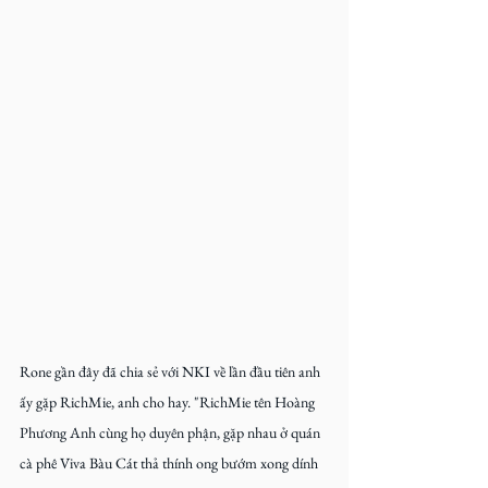
Rone gần đây đã chia sẻ với NKI về lần đầu tiên anh 
ấy gặp RichMie, anh cho hay. "RichMie tên Hoàng 
Phương Anh cùng họ duyên phận, gặp nhau ở quán 
cà phê Viva Bàu Cát thả thính ong bướm xong dính 