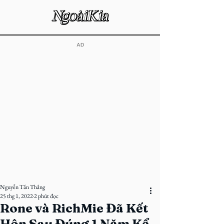
​AD
Nguyễn Tấn Thắng
25 thg 1, 2022
2 phút đọc
Rone và RichMie Đã Kết
Hôn Sau Đúng 1 Năm Kể