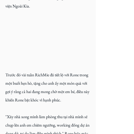
viện Ngoài Kia.
Trước đó vài tuần RichMie đã tiết lộ với Rone trong 
một buổi hẹn hò, tặng cho anh ấy một món quà với 
gợi ý rằng cả hai đang mong chờ một em bé, điều này 
khiến Rone bật khóc vì hạnh phúc.
"Xây nhà xong mình làm phòng thu tại nhà mình sẽ 
chụp lên anh em chiêm ngưỡng, working đống dự án 
dang dở, tự do làm điều mình thích," Rone hứa mặc 