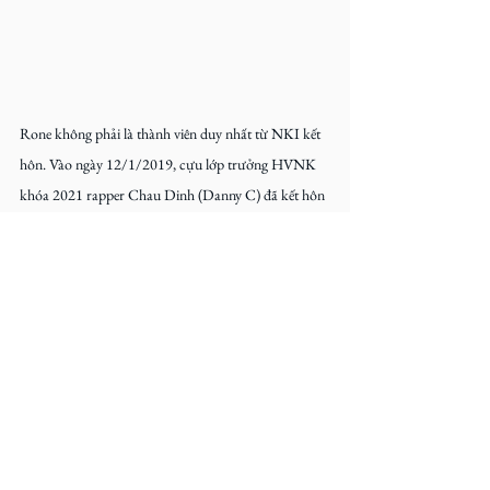
Rone không phải là thành viên duy nhất từ NKI kết 
hôn. Vào ngày 12/1/2019, cựu lớp trưởng HVNK 
khóa 2021 rapper Chau Dinh (Danny C) đã kết hôn 
với vợ Juliana Dinh, trong một buổi lễ được tổ chức 
tại Perth. Cặp đôi cũng chào đón cô con gái Tiffany 
Dinh vào tháng 10 năm ngoái.
Thẻ:
Rone
RichMie
AstroRebellion
Thông báo
Học viện