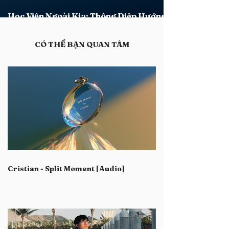
Học Viện Ngoài Kia: Thông Điệp Hướng
Dẫn Xác Lập Tính Đặc Thù Khóa 2026
​CÓ THỂ BẠN QUAN TÂM
Cristian - Split Moment [Audio]