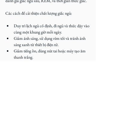
đánh giá giấc ngủ sâu, REM, và thời gian thức giấc.
Các cách để cải thiện chất lượng giấc ngủ:
Duy trì lịch ngủ cố định, đi ngủ và thức dậy vào 
cùng một khung giờ mỗi ngày.  
Giảm ánh sáng, sử dụng rèm tối và tránh ánh 
sáng xanh từ thiết bị điện tử.  
Giảm tiếng ồn, dùng nút tai hoặc máy tạo âm 
thanh trắng.  
Duy trì nhiệt độ phòng ngủ phù hợp mát mẻ 
(khoảng 18-20°C).  
Tránh caffeine, rượu và thiết bị điện tử trước 
khi ngủ.
Thực hiện các bài tập thư giãn thiền, yoga, viết 
nhật ký hoặc hít thở sâu giúp cơ thể dễ dàng đi 
vào trạng thái nghỉ ngơi.
Sức khỏe