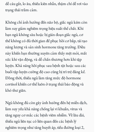
dễ cáu gắt, lo âu, thiếu kiên nhẫn, thậm chí dễ rơi vào 
trạng thái trầm cảm.
Không chỉ ảnh hưởng đến não bộ, giấc ngủ kém còn 
làm suy giảm nghiêm trọng hiệu suất thể chất. Khi 
bạn ngủ không sâu hoặc bị gián đoạn giấc ngủ, cơ 
thể không có đủ thời gian để phục hồi cơ bắp, tái tạo 
năng lượng và sản sinh hormone tăng trưởng. Điều 
này khiến bạn thường xuyên cảm thấy mệt mỏi, mất 
sức khi vận động, và dễ chấn thương hơn khi tập 
luyện. Khả năng hồi phục sau bệnh tật hoặc sau các 
buổi tập luyện cường độ cao cũng bị trì trệ đáng kể. 
Đồng thời, thiếu ngủ làm tăng mức độ hormone 
cortisol khiến cơ thể luôn ở trạng thái báo động và 
khó thư giãn.
Ngủ không đủ còn gây ảnh hưởng đến hệ miễn dịch, 
làm suy yếu khả năng chống lại vi khuẩn, virus và 
tăng nguy cơ mắc các bệnh viêm nhiễm. Về lâu dài, 
thiếu ngủ liên tục có liên quan đến các bệnh lý 
nghiêm trọng như tăng huyết áp, tiểu đường loại 2, 