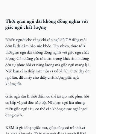
Thời gian ngủ dài không đồng nghĩa với 
giấc ngủ chất lượng
Nhiều người cho rằng chỉ cần ngủ đủ 7-9 tiếng mỗi 
đêm là đã đảm bảo sức khỏe. Tuy nhiên, thực tế là 
thời gian ngủ dài không đồng nghĩa với giấc ngủ chất 
lượng. Có những yếu tố quan trọng khác ảnh hưởng 
đến sự phục hồi và năng lượng mà giấc ngủ mang lại. 
Nếu bạn cảm thấy mệt mỏi và uể oải khi thức dậy dù 
ngủ lâu, điều này cho thấy chất lượng giấc ngủ 
không tốt.  
Giấc ngủ sâu là thời điểm cơ thể tái tạo mô, phục hồi 
cơ bắp và giải độc não bộ. Nếu bạn ngủ lâu nhưng 
thiếu giấc ngủ sâu, cơ thể vẫn không được nghỉ ngơi 
đúng cách.  
REM là giai đoạn giấc mơ, giúp củng cố trí nhớ và 
ổn định cảm xúc. Thời gian ngủ dài nhưng ít REM 