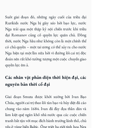
Suốt giai đoạn đó, những ngày cuối của triều đại 
Rurikids nước Nga bị giày xéo bởi bạo lực, nước 
Nga trải qua một thập kỷ nội chiến trước khi triều 
đại Romanov củng cố quyền lực quân chủ. Đồng 
thời, nước Nga hầu như không còn là một chính thể 
có chủ quyền – một tai ương có thể xảy ra cho nước 
Nga hiện tại một lần nữa bởi vì đường lối cai trị độc 
đoán nên rất khó tưởng tượng một cuộc chuyển giao 
quyền lực êm ả.    
Các nhân vật phản diện thời hiện đại, các 
nguyên bản thời cổ đại
Giai đoạn Smuta được khởi xướng bởi Ivan Bạo 
Chúa, người cai trị theo lối tàn bạo và hủy diệt đã cáo 
chung vào năm 1684. Ivan đã đày đọa thần dân và 
làm kiệt quệ ngân khố nhà nước qua các cuộc chiến 
tranh bất tận với mục đích bành trướng lãnh thổ, chủ 
yếu ở vùng biển Baltic. Ông triệt hạ giới tinh hoa Nga 