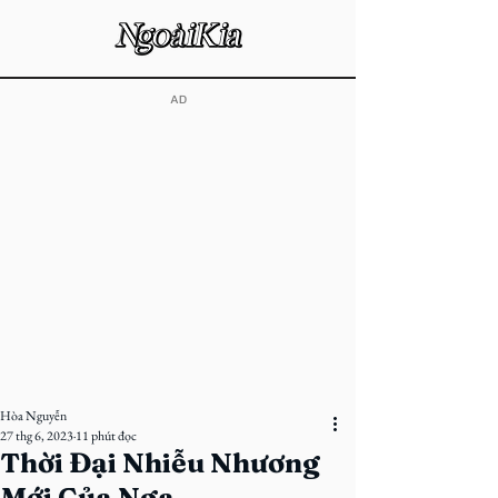
​AD
Hòa Nguyễn
27 thg 6, 2023
11 phút đọc
Thời Đại Nhiễu Nhương
Mới Của Nga