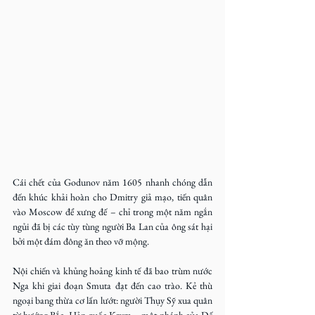
Cái chết của Godunov năm 1605 nhanh chóng dẫn 
đến khúc khải hoàn cho Dmitry giả mạo, tiến quân 
vào Moscow để xưng đế – chỉ trong một năm ngắn 
ngủi đã bị các tùy tùng người Ba Lan của ông sát hại 
bởi một đám đông ăn theo vỡ mộng.
Nội chiến và khủng hoảng kinh tế đã bao trùm nước 
Nga khi giai đoạn Smuta đạt đến cao trào. Kẻ thù 
ngoại bang thừa cơ lấn lướt: người Thụy Sỹ xua quân 