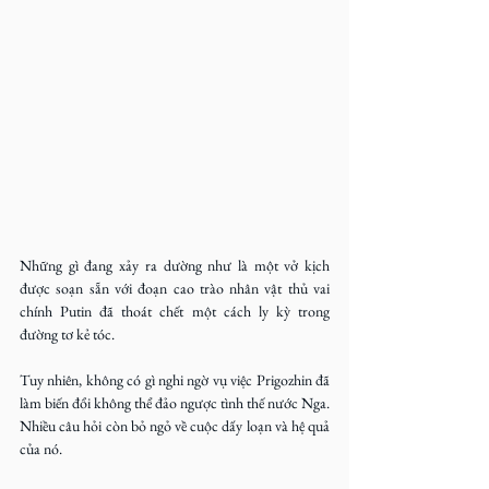
Những gì đang xảy ra dường như là một vở kịch 
được soạn sẵn với đoạn cao trào nhân vật thủ vai 
chính Putin đã thoát chết một cách ly kỳ trong 
đường tơ kẻ tóc.
Tuy nhiên, không có gì nghi ngờ vụ việc Prigozhin đã 
làm biến đổi không thể đảo ngược tình thế nước Nga. 
Nhiều câu hỏi còn bỏ ngỏ về cuộc dấy loạn và hệ quả 
của nó.