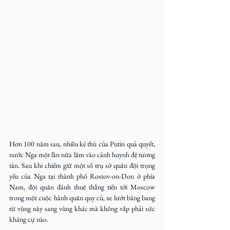
Hơn 100 năm sau, nhiều kẻ thù của Putin quả quyết, 
nước Nga một lần nữa lâm vào cảnh huynh đệ tương 
tàn. Sau khi chiếm giữ một số trụ sở quân đội trọng 
yếu của Nga tại thành phố Rostov-on-Don ở phía 
Nam, đội quân đánh thuê thẳng tiến tới Moscow 
trong một cuộc hành quân quy củ, xe lướt băng bang 
từ vùng này sang vùng khác mà không vấp phải sức 
kháng cự nào.