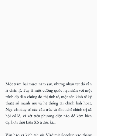
Một trăm hai mươi năm sau, những nhận xét đó vẫn 
là chân lý. Tuy là một cường quốc hạt nhân với một 
trình độ dân chúng đô thị tinh tế, một nền kinh tế kỹ 
thuật số mạnh mẽ và hệ thống tài chính linh hoạt, 
Nga vẫn duy trì các cấu trúc và định chế chính trị xã 
hội cổ lỗ, và xét trên phương diện nào đó kém hiện 
đại hơn thời Liên Xô trước kia.
Văn hào và kịch tác gia Vladimir Sorokin vào tháng 