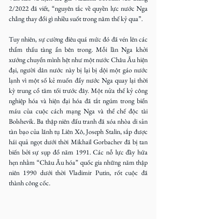
2/2022 đã viết, “nguyên tắc về quyền lực nước Nga 
chẳng thay đổi gì nhiều suốt trong năm thế kỷ qua”.
Tuy nhiên, sự cường điêu quá mức đó đã vén lên các 
thẩm thấu tàng ẩn bên trong. Mỗi lần Nga khởi 
xướng chuyển mình hệt như một nước Châu Âu hiện 
đại, người dân nước này bị lại bị dội một gáo nước 
lạnh vì một số kẻ muốn đẩy nước Nga quay lại thời 
kỳ trung cổ tăm tối trước đây. Một nửa thế kỷ công 
nghiệp hóa và hiện đại hóa đã tắt ngúm trong biển 
máu của cuộc cách mạng Nga và thể chế độc tài 
Bolshevik. Ba thập niên đấu tranh đã xóa nhòa di sản 
tàn bạo của lãnh tụ Liên Xô, Joseph Stalin, sắp được 
hái quả ngọt dưới thời Mikhail Gorbachev đã bị tan 
biến bởi sự sụp đổ năm 1991. Các nỗ lực đầy hứa 
hẹn nhằm “Châu Âu hóa” quốc gia những năm thập 
niên 1990 dưới thời Vladimir Putin, rốt cuộc đã 
thành công cốc.