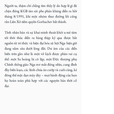
Người ta, thậm chí chẳng tìm thấy lý do hợp lẽ gì đã 
chặn đứng KGB tàn sát phe phản kháng diễn ra hồi 
tháng 8/1991, khi một nhóm theo đường lối cứng 
rắn Liên Xô tiếm quyền Gorbachev bất thành.
Tính nhân bản và sự khai minh thoát khỏi u mê tăm 
tối thôi thúc diễn ra hàng thập kỷ qua được bắt 
nguồn từ tri thức và hiện đại hóa xã hội Nga hiện giờ 
đang nằm sâu dưới lòng đất. Dư âm của các diễn 
biến trên gần như là một vở kịch được phân vai cụ 
thể: một Sa hoàng bị cô lập, một Đức thượng phụ 
Chính thống giáo Nga trơ mắt đứng nhìn, cung đình 
đầy biến loạn, các lãnh chúa ăn cướp và cuối cùng, kẻ 
đóng thế mặt dạn mày dày – mọi hành động của bọn 
họ hoàn toàn phù hợp với các nguyên bản thời cổ 
đại.