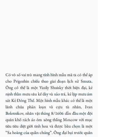
Có vô số vai trò mang tính hình mẫu mà ta có thể áp 
cho Prigozhin chiếu theo giai đoạn lịch sử Smuta. 
Ông có thể là một Vasily Shuisky thời hiện đại, kẻ 
nịnh thần mưu sâu kế dày và xảo trá, kẻ lập mưu ám 
sát Kẻ Đóng Thế. Một hình mẫu khác có thể là một 
lãnh chúa phản loạn và cựu tù nhân, Ivan 
Bolotnikov, nhân vật tháng 8/1606 dẫn đầu một đội 
quân khố rách áo ôm xông thẳng Moscow với mục 
tiêu tiêu diệt giới tinh hoa và được bầu chọn là một 
“Sa hoàng của quần chúng”. Ông đại bại trước quân 