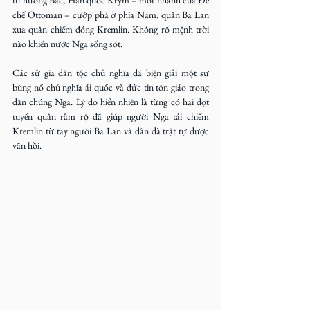
từ hướng Bắc, Hản quốc Krym – một nhánh của Đế 
chế Ottoman – cướp phá ở phía Nam, quân Ba Lan 
xua quân chiếm đóng Kremlin. Không rõ mệnh trời 
nào khiến nước Nga sống sót. 
Các sử gia dân tộc chủ nghĩa đã biện giải một sự 
bùng nổ chủ nghĩa ái quốc và đức tin tôn giáo trong 
dân chúng Nga. Lý do hiển nhiên là từng có hai đợt 
tuyển quân rầm rộ đã giúp người Nga tái chiếm 
Kremlin từ tay người Ba Lan và dần dà trật tự được 
vãn hồi.