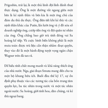
Prigozhin, trái lại, là một thủ lãnh đội lính đánh thuê 
thực dụng. Ông là một đường vắt ngang giữa một 
bên là kẻ nịnh thần và bên kia là một ông chủ của 
đám du thủ du thực. Ông điên tiết khi kẻ thù và các 
nịnh thần khác của Putin, lấn lướt ông và ý đồ xóa sổ 
doanh nghiệp ông, cướp tiền ông và đội quân tư nhân 
của ông. Ông chẳng bao giờ trù tính đóng vai Sa 
hoàng kế tiếp. Và cuộc binh biến không phải là một 
mưu toán được trù liệu cẩn thận nhằm đoạt quyền, 
thay vào đó là một hành động tuyệt vọng ngăn chặn 
Wagner trên đà tan rã.
Để hiểu tính chất mong manh và khả năng thích ứng 
của nhà nước Nga, giai đoạn Smuta mang đến cho ta 
một bộ khung hữu ích. Buổi đầu thế kỷ 17, sự ổn 
định phụ thuộc vào các tương tác của bốn trung tâm 
quyền lực, ba tác nhân trong nước và một tác nhân 
ngoài nước: Sa hoàng, giới tinh hoa, dân chúng, và kẻ 
thù ngoại bang.