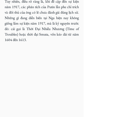
Tuy nhiên, điều rõ ràng là, khi đề cập đến sự kiện 
năm 1917, các phân tích của Putin lẫn phe chỉ trích 
và đối thủ của ông có lẽ chưa đánh giá đúng lịch sử. 
Những gì đang diễn biến tại Nga hiện nay không 
giống lắm sự kiện năm 1917, mà là kỷ nguyên trước 
đó: cái gọi là Thời Đại Nhiễu Nhương (Time of 
Troubles) hoặc thời đại Smuta, vốn kéo dài từ năm 
1604 đến 1613.