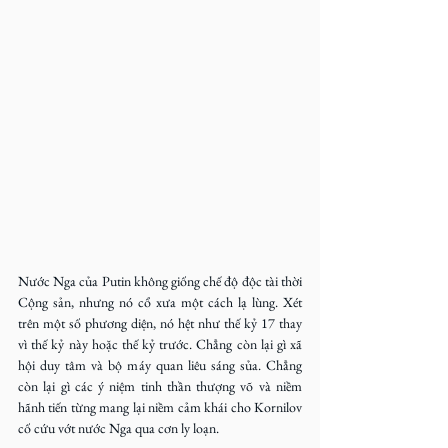
Nước Nga của Putin không giống chế độ độc tài thời 
Cộng sản, nhưng nó cổ xưa một cách lạ lùng. Xét 
trên một số phương diện, nó hệt như thế kỷ 17 thay 
vì thế kỷ này hoặc thế kỷ trước. Chẳng còn lại gì xã 
hội duy tâm và bộ máy quan liêu sáng sủa. Chẳng 
còn lại gì các ý niệm tinh thần thượng võ và niềm 
hãnh tiến từng mang lại niềm cảm khái cho Kornilov 
cố cứu vớt nước Nga qua cơn ly loạn.