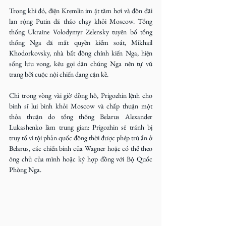
Trong khi đó, điện Kremlin im ặt tăm hơi và đồn đãi 
lan rộng Putin đã tháo chạy khỏi Moscow. Tổng 
thống Ukraine Volodymyr Zelensky tuyên bố tổng 
thống Nga đã mất quyền kiểm soát, Mikhail 
Khodorkovsky, nhà bất đồng chính kiến Nga, hiện 
sống lưu vong, kêu gọi dân chúng Nga nên tự vũ 
trang bởi cuộc nội chiến đang cận kề.
Chỉ trong vòng vài giờ đồng hồ, Prigozhin lệnh cho 
binh sĩ lui binh khỏi Moscow và chấp thuận một 
thỏa thuận do tổng thống Belarus Alexander 
Lukashenko làm trung gian: Prigozhin sẽ tránh bị 
truy tố vì tội phản quốc đồng thời được phép trú ẩn ở 
Belarus, các chiến binh của Wagner hoặc có thể theo 
ông chủ của mình hoặc ký hợp đồng với Bộ Quốc 
Phòng Nga.