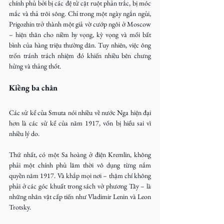
chính phủ bởi bị các đệ tử cật ruột phản trắc, bị móc 
mắc và thả trôi sông. Chỉ trong một ngày ngắn ngủi, 
Prigozhin trở thành một giả vờ cướp ngôi ở Moscow 
– hiện thân cho niềm hy vọng, kỳ vọng và mối bất 
bình của hàng triệu thường dân. Tuy nhiên, việc ông 
trốn tránh trách nhiệm đó khiến nhiều bên chưng 
hửng và thảng thốt.
Kiềng ba chân
Các sử kể của Smuta nói nhiều về nước Nga hiện đại 
hơn là các sử kể của năm 1917, vốn bị hiểu sai vì 
nhiều lý do.
Thứ nhất, có một Sa hoàng ở điện Kremlin, không 
phải một chính phủ lâm thời vô dụng từng nắm 
quyền năm 1917. Và khắp mọi nơi – thậm chí không 
phải ở các góc khuất trong sách vở phương Tây – là 
những nhân vật cấp tiến như Vladimir Lenin và Leon 
Trotsky.