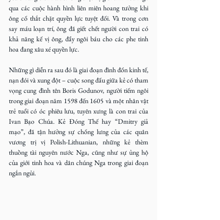
qua các cuộc hành hình liên miên hoang tưởng khi 
ông cố thắt chặt quyền lực tuyệt đối. Và trong cơn 
say máu loạn trí, ông đã giết chết người con trai có 
khả năng kế vị ông, đẩy ngôi báu cho các phe tinh 
hoa đang xâu xé quyền lực.
Những gì diễn ra sau đó là giai đoạn đình đốn kinh tế, 
nạn đói và xung đột – cuộc song đấu giữa kẻ có tham 
vọng cung đình tên Boris Godunov, người tiếm ngôi 
trong giai đoạn năm 1598 đến 1605 và một nhân vật 
trẻ tuổi có óc phiêu lưu, tuyên xưng là con trai của 
Ivan Bạo Chúa. Kẻ Đóng Thế hay “Dmitry giả 
mạo”, đã tận hưởng sự chống lưng của các quân 
vương trị vị Polish-Lithuanian, những kẻ thèm 
thuồng tài nguyên nước Nga, cũng như sự ủng hộ 
của giới tinh hoa và dân chúng Nga trong giai đoạn 
ngắn ngủi.