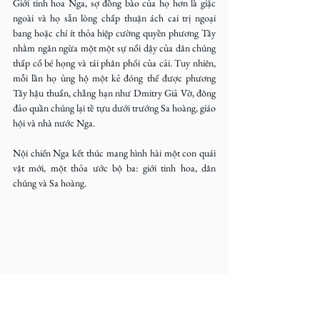
Giới tinh hoa Nga, sợ đồng bào của họ hơn là giặc 
ngoài và họ sẵn lòng chấp thuận ách cai trị ngoại 
bang hoặc chí ít thỏa hiệp cường quyền phương Tây 
nhằm ngăn ngừa một một sự nổi dậy của dân chúng 
thấp cổ bé họng và tái phân phối của cải. Tuy nhiên, 
mỗi lần họ ủng hộ một kẻ đóng thế được phương 
Tây hậu thuẩn, chẳng hạn như Dmitry Giả Vờ, đông 
đảo quần chúng lại tề tựu dưới trướng Sa hoàng, giáo 
hội và nhà nước Nga.
Nội chiến Nga kết thúc mang hình hài một con quái 
vật mới, một thỏa ước bộ ba: giới tinh hoa, dân 
chúng và Sa hoàng.