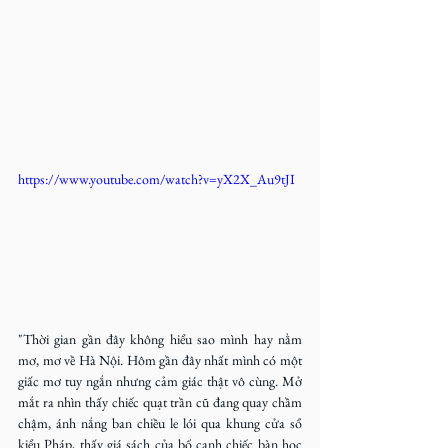
https://www.youtube.com/watch?v=yX2X_Au9tJI
"Thời gian gần đây không hiểu sao mình hay nằm 
mơ, mơ về Hà Nội. Hôm gần đây nhất mình có một 
giấc mơ tuy ngắn nhưng cảm giác thật vô cùng. Mở 
mắt ra nhìn thấy chiếc quạt trần cũ đang quay chầm 
chậm, ánh nắng ban chiều le lói qua khung cửa sổ 
kiểu Pháp, thấy giá sách của bố cạnh chiếc bàn học 