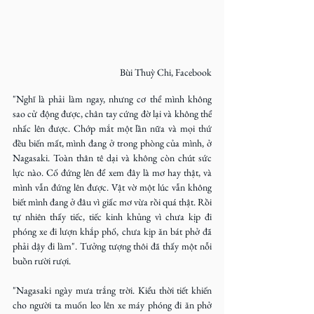
Bùi Thuỳ Chi, Facebook
"Nghĩ là phải làm ngay, nhưng cơ thể mình không 
sao cử động được, chân tay cứng đờ lại và không thể 
nhấc lên được. Chớp mắt một lần nữa và mọi thứ 
đều biến mất, mình đang ở trong phòng của mình, ở 
Nagasaki. Toàn thân tê dại và không còn chút sức 
lực nào. Cố đứng lên để xem đây là mơ hay thật, và 
mình vẫn đứng lên được. Vật vờ một lúc vẫn không 
biết mình đang ở đâu vì giấc mơ vừa rồi quá thật. Rồi 
tự nhiên thấy tiếc, tiếc kinh khủng vì chưa kịp đi 
phóng xe đi lượn khắp phố, chưa kịp ăn bát phở đã 
phải dậy đi làm". Tưởng tượng thôi đã thấy một nỗi 
buồn rười rượi.
"Nagasaki ngày mưa trắng trời. Kiểu thời tiết khiến 
cho người ta muốn leo lên xe máy phóng đi ăn phở 