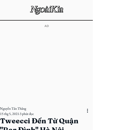
​AD
Nguyễn Tấn Thắng
15 thg 5, 2021
3 phút đọc
Tweecci Đến Từ Quận
"Bar Đình" Hà Nội