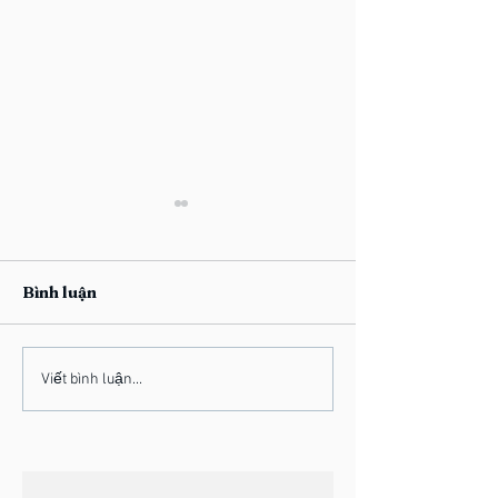
Bình luận
Cristian -
Lamsaomai: Q
Viết bình luận...
Chronograph [Audio]
Thời Trang