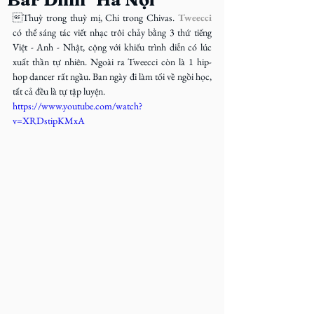
Thuỳ trong thuỳ mị, Chi trong Chivas. 
Tweecci
có thể sáng tác viết nhạc trôi chảy bằng 3 thứ tiếng 
Việt - Anh - Nhật, cộng với khiếu trình diễn có lúc 
xuất thần tự nhiên. Ngoài ra Tweecci còn là 1 hip-
hop dancer rất ngầu. Ban ngày đi làm tối về ngồi học, 
tất cả đều là tự tập luyện.
https://www.youtube.com/watch?
v=XRDstipKMxA