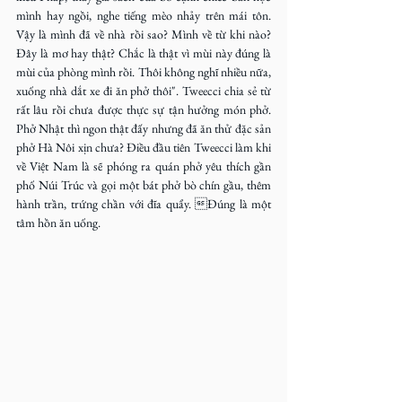
mình hay ngồi, nghe tiếng mèo nhảy trên mái tôn. 
Vậy là mình đã về nhà rồi sao? Mình về từ khi nào? 
Đây là mơ hay thật? Chắc là thật vì mùi này đúng là 
mùi của phòng mình rồi. Thôi không nghĩ nhiều nữa, 
xuống nhà dắt xe đi ăn phở thôi". Tweecci chia sẻ từ 
rất lâu rồi chưa được thực sự tận hưởng món phở. 
Phở Nhật thì ngon thật đấy nhưng đã ăn thử đặc sản 
phở Hà Nôi xịn chưa? Điều đầu tiên Tweecci làm khi 
về Việt Nam là sẽ phóng ra quán phở yêu thích gần 
phố Núi Trúc và gọi một bát phở bò chín gầu, thêm 
hành trần, trứng chần với đĩa quẩy. Đúng là một 
tâm hồn ăn uống.