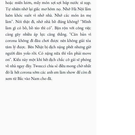
hoặc miến lươn, mấy món sợi sợi húp nước xì xụp. 
Tự nhiên nhớ lại giấc mơ hôm nọ. Nhớ Hà Nội lắm 
luôn khóc suốt vì nhớ nhà. Nhớ các món ăn mẹ 
làm". Nói thật đi, nhớ nhà bồ đúng không? "Mình 
làm gì có bồ, bồ tèo thì có". Bận rộn với công việc 
càng gây nhiều áp lực căng thẳng. "Căn bản vì 
corona không đi đâu chơi được nên không giải tỏa 
tâm lý được. Bên Nhật bị dịch nặng phết nhưng giờ 
người dân yolo rồi. Có nặng nữa thì vẫn phải move 
on". Kiểu này một khi hết dịch chắc cô gái sẽ phóng 
về nhà ngay đây. Tweecci chia sẻ điều mong chờ nhất 
đó là hết corona sớm các anh em làm show để còn đi 
xem từ Bắc vào Nam cho đã.