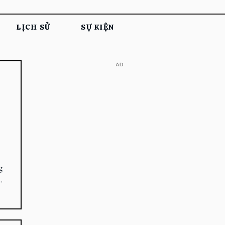
LỊCH SỬ
SỰ KIỆN
​AD
g
p.
ân