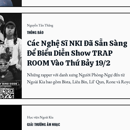
màu mè, chỉ có homies và...
Nguyễn Tấn Thắng
THÔNG BÁO
Các Nghệ Sĩ NKI Đã Sẵn Sàng
Để Biểu Diễn Show TRAP
ROOM Vào Thứ Bảy 19/2
Những rapper với danh xưng Người Phòng-Ngự đến từ
Ngoài Kia bao gồm Bista, Liêu Bin, Lil' Qun, Rone và Roy
sẽ có mặt tại TRAP ROOM...
Học viện Ngoài Kia
GIẢI THƯỞNG ÂM NHẠC