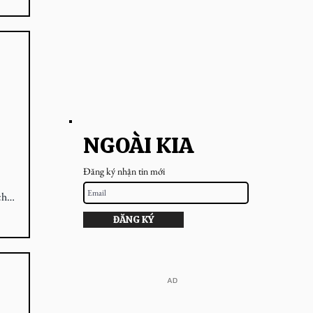
NGOÀI KIA
Đăng ký nhận tin mới
chu
ĐĂNG KÝ
​AD