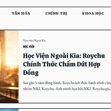
VĂN HÓA
CHÍNH TRỊ
KHOA HỌC
Học viện Ngoài Kia
HỌC VIỆN
Học Viện Ngoài Kia: Roychu
Chính Thức Chấm Dứt Hợp
Đồng
Sau gần 5 năm đồng hành, Roychu kết thúc hành trình cùn
nhóm NKI. Roychu. Ảnh minh họa bởi NKI. Roychu gia
nhập Học viện Ngoài Kia từ khóa đầu tiên năm 2021, thời
điểm anh còn là một gương mặt trẻ xuất thân từ freestyle ra
Trước đó, Roychu bắt đầu freestyle theo làn sóng của các s