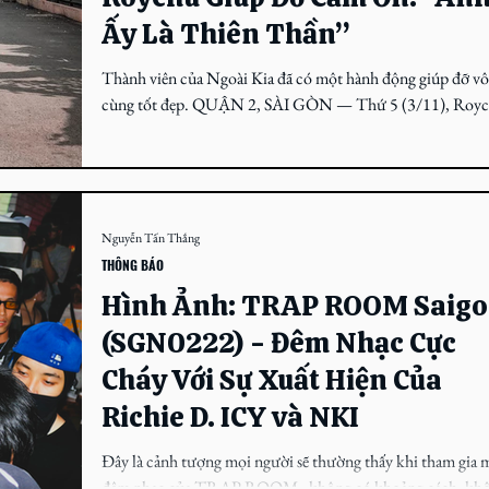
Ấy Là Thiên Thần”
Thành viên của Ngoài Kia đã có một hành động giúp đỡ v
cùng tốt đẹp. QUẬN 2, SÀI GÒN — Thứ 5 (3/11), Royc
sinh viên Đại học Kinh tế...
Nguyễn Tấn Thắng
THÔNG BÁO
Hình Ảnh: TRAP ROOM Saig
(SGN0222) - Đêm Nhạc Cực
Cháy Với Sự Xuất Hiện Của
Richie D. ICY và NKI
Đây là cảnh tượng mọi người sẽ thường thấy khi tham gia 
đêm nhạc của TRAP ROOM - không có khoảng cách, kh