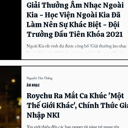
Giải Thưởng Âm Nhạc Ngoài
Kia - Học Viện Ngoài Kia Đã
Làm Nên Sự Khác Biệt - Đội
Trưởng Đầu Tiên Khóa 2021
Ngoài Kia rất vinh dự được công bố 'Giải thưởng âm nhạc
Ngoài Kia’ năm 2021 cho những nghệ sĩ đã mang đến cho 
chơi của chúng ta những...
Nguyễn Tấn Thắng
ÂM NHẠC
Roychu Ra Mắt Ca Khúc 'Một
Thế Giới Khác', Chính Thức Gi
Nhập NKI
Xin giới thiệu đến các bạn rapper tài năng trẻ mang tên