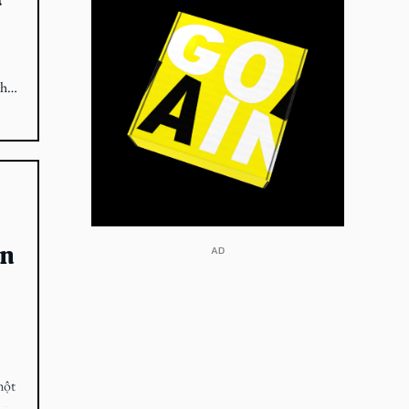
ô
hu,
on
​AD
một
ông