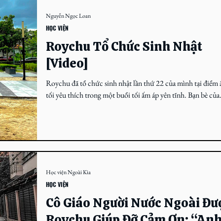
chơi như Bạn Có Tài Mà, Show Me The City … , từng lọt v
Bán kết một giải freestyle do Goat7 tổ chức. Dù thời gian 
Nguyễn Ngọc Loan
bó với freestyle chỉ khoảng 8 tháng và số lần thi đấu không
HỌC VIỆN
nhiều, đây vẫ
Roychu Tổ Chức Sinh Nhật
[Video]
Roychu đã tổ chức sinh nhật lần thứ 22 của mình tại điểm 
tối yêu thích trong một buổi tối ấm áp yên tĩnh. Bạn bè của
Roychu đã lên...
Học viện Ngoài Kia
HỌC VIỆN
Cô Giáo Người Nước Ngoài Đư
Roychu Giúp Đỡ Cảm Ơn: “An