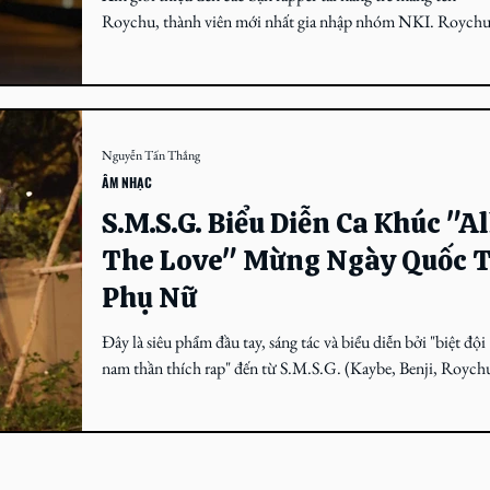
Roychu, thành viên mới nhất gia nhập nhóm NKI. Roychu
Ảnh: Huy Trần/Facebook...
Nguyễn Tấn Thắng
ÂM NHẠC
S.M.S.G. Biểu Diễn Ca Khúc "Al
The Love" Mừng Ngày Quốc 
Phụ Nữ
Đây là siêu phẩm đầu tay, sáng tác và biểu diễn bởi "biệt đội
nam thần thích rap" đến từ S.M.S.G. (Kaybe, Benji, Roych
A.O.D). SÀI GÒN...