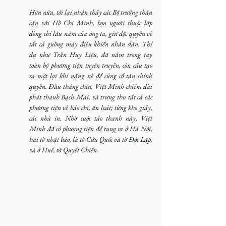
Hơn nữa, tôi lại nhận thấy các Bộ trưởng thân 
cận với Hồ Chí Minh, bọn người thuộc lớp 
đồng chí lâu năm của ông ta, giữ độc quyền về 
tất cả guồng máy điều khiển nhân dân. Thí 
dụ như Trần Huy Liệu, đã nắm trong tay 
toàn bộ phương tiện tuyên truyền, còn cấu tạo 
ra một lợi khí nặng nề để củng cố tân chính 
quyền. Đầu tháng chín, Việt Minh chiếm đài 
phát thanh Bạch Mai, và trưng thu tất cả các 
phương tiện về báo chí, ấn loát; từng kho giấy, 
các nhà in. Nhờ cuộc tảo thanh này, Việt 
Minh đã có phương tiện để tung ra ở Hà Nội, 
hai tờ nhật báo, là tờ Cứu Quốc và tờ Độc Lập, 
và ở Huế, tờ Quyết Chiến.