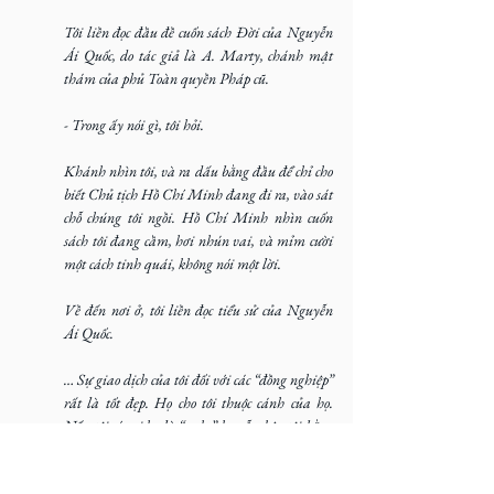
Tôi liền đọc đầu đề cuốn sách Đời của Nguyễn 
Ái Quốc, do tác giả là A. Marty, chánh mật 
thám của phủ Toàn quyền Pháp cũ.
- Trong ấy nói gì, tôi hỏi.
Khánh nhìn tôi, và ra dấu bằng đầu để chỉ cho 
biết Chủ tịch Hồ Chí Minh đang đi ra, vào sát 
chỗ chúng tôi ngồi. Hồ Chí Minh nhìn cuốn 
sách tôi đang cầm, hơi nhún vai, và mỉm cười 
một cách tinh quái, không nói một lời.
Về đến nơi ở, tôi liền đọc tiểu sử của Nguyễn 
Ái Quốc.
… Sự giao dịch của tôi đối với các “đồng nghiệp” 
rất là tốt đẹp. Họ cho tôi thuộc cánh của họ. 
Nếu tôi có gọi họ là “anh,” họ vẫn kêu tôi bằng 
“Ngài”. Đó là do Hồ Chí Minh đã đòi hỏi họ 
như vậy. Tôi thường có thân tình giao hảo với 