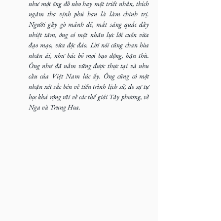
như một ông đồ nho hay một triết nhân, thích 
ngâm thơ vịnh phú hơn là làm chính trị. 
Người gầy gò mảnh dẻ, mắt sáng quắc đầy 
nhiệt tâm, ông có một nhãn lực lôi cuốn vừa 
đạo mạo, vừa độc đáo. Lời nói cũng chan hòa 
nhân ái, như bác bỏ mọi bạo động, hận thù. 
Ông như đã nắm vững được thực tại và nhu 
cầu của Việt Nam lúc ấy. Ông cũng có một 
nhận xét sắc bén về tiến trình lịch sử, do sự tự 
học khá rộng rãi về các thế giới Tây phương, về 
Nga và Trung Hoa.