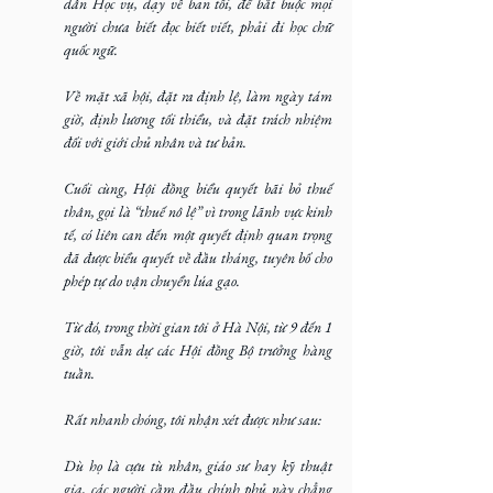
dân Học vụ, dạy về ban tối, để bắt buộc mọi 
người chưa biết đọc biết viết, phải đi học chữ 
quốc ngữ.
Về mặt xã hội, đặt ra định lệ, làm ngày tám 
giờ, định lương tối thiểu, và đặt trách nhiệm 
đối với giới chủ nhân và tư bản.
Cuối cùng, Hội đồng biểu quyết bãi bỏ thuế 
thân, gọi là “thuế nô lệ” vì trong lãnh vực kinh 
tế, có liên can đến một quyết định quan trọng 
đã được biểu quyết về đầu tháng, tuyên bố cho 
phép tự do vận chuyển lúa gạo.
Từ đó, trong thời gian tôi ở Hà Nội, từ 9 đến 1 
giờ, tôi vẫn dự các Hội đồng Bộ trưởng hàng 
tuần.
Rất nhanh chóng, tôi nhận xét được như sau:
Dù họ là cựu tù nhân, giáo sư hay kỹ thuật 
gia, các người cầm đầu chính phủ này chẳng 