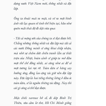
dựng nước Việt Nam mới, thống nhất và độc 
lập.
Ông ta thoải mái ra mặt, và vẽ ra một hình 
ảnh rất lạc quan về tình thế hiện tại, hầu như 
quên mất thái độ đè dặt vừa qua:
- Tất cả mộng ước của chúng ta sẽ đạt được hết. 
Chẳng những thống nhất và độc lập mà tất cả 
các nước Đồng minh sẽ công khai chấp nhận, 
mà nhờ sự chấm dứt chiến tranh lẫn sự thất 
trận của Nhật, hoàn cảnh sẽ giúp ta mở đầu 
một thể chế đồng nhất, ai cũng như ai để có 
một tương lai rực rỡ. Toàn dân sẽ hăng say 
hưởng ứng, đồng lao cộng tác giữ nền độc lập 
này. Độc lập là hai tiếng thiêng liêng ở đầu óc 
toàn dân, sẽ là nguồn thiêng tác động. Nay thì 
cái gì cũng có thể đạt được.
Mặc chiếc vareuse hở cổ, đi dép Bình Trị 
Thiên, râu cằm lơ thơ, Hồ Chí Minh giống 