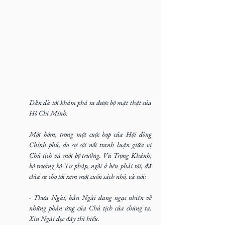
Dần dà tôi khám phá ra được bộ mặt thật của 
Hồ Chí Minh.
Một hôm, trong một cuộc họp của Hội đồng 
Chính phủ, do sự sôi nổi tranh luận giữa vị 
Chủ tịch và một bộ trưởng. Vũ Trọng Khánh, 
bộ trưởng bộ Tư pháp, ngồi ở bên phải tôi, đã 
chìa ra cho tôi xem một cuốn sách nhỏ, và nói:
- Thưa Ngài, hẳn Ngài đang ngạc nhiên về 
những phản ứng của Chủ tịch của chúng ta. 
Xin Ngài đọc đây thì hiểu.