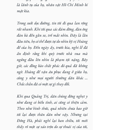
là lãnh tụ của họ, nhân vật Hồ Chí Minh bí 
mật kia.
Trong suốt dọc đường, tin tôi đi qua lan rộng 
rất nhanh. Khi tôi qua các đám đông, đàn ông 
đàn bà đến gần xe, trố mắt nhìn. Đây là lần 
đầu tiên, họ có thể được tự do nhìn kỹ vị Hoàng 
đế của họ. Đến ngày ấy, trước kia, nghi lễ đã 
ấn định rằng khi quỳ trước nhà vua mà 
ngửng đầu lên nhìn là phạm tội nặng, Bây 
giờ, các đồng bào chất phác đó quả đã không 
ngờ. Hoàng đế vận âu phục đang ở giữa họ, 
cũng y như mọi người thường dân khác … 
Chắc chắn đã có một sự gì thay đổi.
Khi qua Quảng Trị, dân chúng đông nghẹt y 
như đang có biểu tình, ai cũng có thiện cảm. 
Theo như hình thức, quả nhiên chưa bao giờ 
tôi lại được thân dân như vậy. Nhưng tại 
Đông Hà, phải nghỉ lại ban chiều, tôi mới 
thấy rõ một sự xáo trộn do sự thoái vị của tôi, 