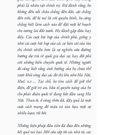
phải là nhân vật chính trị. Đã đành rằng, họ 
không đến nỗi chân chẳng đến đất, cật chẳng 
đến trời, để bị mê lú với quyền bính, họ cũng 
chẳng biết làm cách nào để đặt một kế hoạch 
cho tương lai đất nước. Họ đành gặp đâu hay 
đấy. Các cuộc hội họp của chính phủ, giống y 
như các cuộc hội họp của các sự bàn cãi của tòa 
thị chính nhiều hơn là sự nghiên cứu đường 
hướng dự trù về quốc gia đại sự, hay đối phó 
với những biến chuyển quốc tế. Những người 
đó cũng biết rằng ảnh hưởng của họ chưa thể 
vượt khỏi vòng đai các đô thị lớn như Hà Nội, 
Huế, v.v … Tại chỗ, họ tìm cách để giữ thể 
điện, để giữ trị an, hầu tỏ quyền năng của họ 
cho phái đoàn quốc tế đang bắt đầu sang Hà 
Nội. Than ôi, ở vùng thôn dã, đây quả là một 
cuộc cách mạng đổ máu và tàn bạo, một sự 
nhiễu loạn, rối bời.
Những biện pháp đầu tiên đã đưa đến những 
kết quả tai hại. Mở cửa cấp tốc các nhà tù, các 