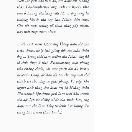
Đến lúc gần vào bàn ăn, thì được tin Hoàng 
thân Lào Souphanouvong, anh em họ của nhà 
vua ở Luang Prabang vừa tới, vì ông cũng là 
thượng khách của Uỷ ban Nhân dân tỉnh. 
Cho tới nay, chúng tôi chưa từng gặp nhau, 
nay mới được quen nhau.
… Về nước năm 1937, ông không được dự vào 
triều chính, do lý lịch giòng dõi của mẫu thân 
ông … Trong thời tạm chiếm của Nhật, ông đã 
tổ chức được ở tỉnh Khamouane, một phong 
trào kháng chiến, với một quân đội du kích y 
như của Giáp, để dần dà tạo cho ông một thế 
chính trị cho công cụ giải phóng. Vì vậy, khi 
người anh cùng cha khác mẹ là Hoàng thân 
Phatsarath lập chính phủ lâm thời đấu tranh 
cho độc lập và thống nhất của nước Lào, ông 
được trao cho làm Tổng tư lệnh Lực lượng Vũ 
trang Lào Issara (Lào Tự do).