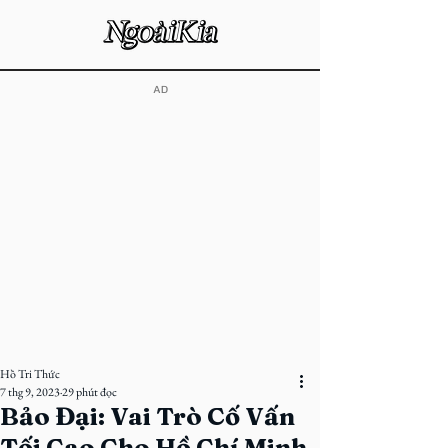
​AD
Hồ Tri Thức
7 thg 9, 2023
29 phút đọc
Bảo Đại: Vai Trò Cố Vấn
Tối Cao Cho Hồ Chí Minh