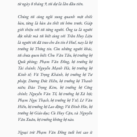
từ ngày 8 tháng 9, tôi dự là lần đầu tiên.
Chúng tôi cùng ngồi xung quanh một chiếc 
bàn, từng là bàn ăn thết tôi hôm trước. Giáp 
giới thiệu với tôi từng người. Ông ta là người 
độc nhất mà tôi biết cùng với Trần Huy Liệu 
là người tôi đã trao cho ấn tín ở Huế, nay là bộ 
trưởng bộ Thông tin. Còn những người khác, 
tôi chưa quen biết: Chu Văn Tấn, bộ trưởng bộ 
Quốc phòng; Phạm Văn Đồng, bộ trưởng bộ 
Tài chánh; Nguyễn Mạnh Hà, bộ trưởng bộ 
Kinh tế; Vũ Trọng Khánh, bộ trưởng bộ Tư 
pháp; Dương Đức Hiền, bộ trưởng bộ Thanh 
niên; Đào Trọng Kim, bộ trưởng bộ Công 
chính; Nguyễn Văn Tố, bộ trưởng bộ Xã hội; 
Phạm Ngọc Thạch, bộ trưởng bộ Y tế; Lê Văn 
Hiến, bộ trưởng bộ Lao động; Vũ Đình Hòe, bộ 
trưởng bộ Giáo dục; Cù Huy Cận, và Nguyễn 
Văn Xuân, bộ trưởng không bộ nào.
Ngoại trừ Phạm Văn Đồng tuổi hơi cao ít 