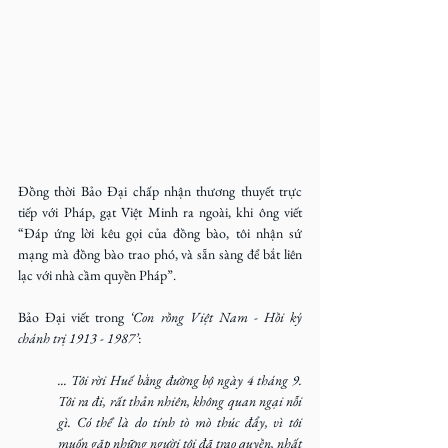
Đồng thời Bảo Đại chấp nhận thương thuyết trực 
tiếp với Pháp, gạt Việt Minh ra ngoài, khi ông viết 
“Đáp ứng lời kêu gọi của đồng bào, tôi nhận sứ 
mạng mà đồng bào trao phó, và sẵn sàng để bắt liên 
lạc với nhà cầm quyền Pháp”.
Bảo Đại viết trong 
‘Con rồng Việt Nam - Hồi ký 
chánh trị 1913 - 1987’
:
... Tôi rời Huế bằng đường bộ ngày 4 tháng 9. 
Tôi ra đi, rất thản nhiên, không quan ngại nỗi 
gì. Có thể là do tính tò mò thúc đẩy, vì tôi 
muốn gặp những người tôi đã trao quyền, nhất 