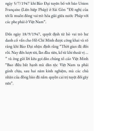
ngày 5/7/1947 khi Bảo Đại tuyên bố với báo Union 
Française (Liên hiệp Pháp) ở Sài Gòn “Đề nghị của 
tôi là muốn đóng vai trò hòa giải giữa nước Pháp với 
các phe phái ở Việt Nam”.
Đến ngày 18/9/1947, quyết định từ bỏ vai trò hư 
danh cố vấn cho Hồ Chí Minh được công khai và rõ 
ràng khi Bảo Đại nhận định rằng “Thời gian đã đến 
rồi. Nay đến lượt tôi, lần đầu tiên, kể từ khi thoái vị … 
” và ông gửi lời kêu gọi dân chúng tố cáo Việt Minh 
“Bao điều bất hạnh mà dân tộc Việt Nam ta phải 
gánh chịu, sau hai năm kinh nghiệm, mà các chủ 
nhân của đồng bào đã nắm quyền cai trị tuyệt đối gây 
nên”.