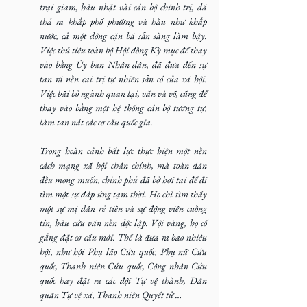
trại giam, hầu nhặt vài cán bộ chính trị, đã 
thả ra khắp phố phường và hầu như khắp 
nước, cả một đông cặn bã sẵn sàng làm bậy. 
Việc thủ tiêu toàn bộ Hội đồng Kỳ mục để thay 
vào bằng Ủy ban Nhân dân, đã đưa đến sự 
tan rã nền cai trị tự nhiên sẵn có của xã hội. 
Việc bãi bỏ ngành quan lại, văn và võ, cũng để 
thay vào bằng một hệ thống cán bộ tương tự, 
làm tan nát các cơ cấu quốc gia.
Trong hoàn cảnh bất lực thực hiện một nền 
cách mạng xã hội chân chính, mà toàn dân 
đều mong muốn, chính phủ đã bở hơi tai để đi 
tìm một sự đáp ứng tạm thời. Họ chỉ tìm thấy 
một sự mị dân rẻ tiền và sự động viên cuồng 
tín, hầu cứu vãn nền độc lập. Vội vàng, họ cố 
gắng đặt cơ cấu mới. Thế là đưa ra bao nhiêu 
hội, như hội Phụ lão Cứu quốc, Phụ nữ Cứu 
quốc, Thanh niên Cứu quốc, Công nhân Cứu 
quốc hay đặt ra các đội Tự vệ thành, Dân 
quân Tự vệ xã, Thanh niên Quyết tử …