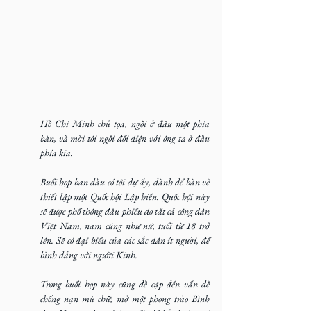
Hồ Chí Minh chủ tọa, ngồi ở đầu một phía 
bàn, và mời tôi ngồi đối diện với ông ta ở đầu 
phía kia.
Buổi họp ban đầu có tôi dự ấy, dành để bàn về 
thiết lập một Quốc hội Lập hiến. Quốc hội này 
sẽ được phổ thông đầu phiếu do tất cả công dân 
Việt Nam, nam cũng như nữ, tuổi từ 18 trở 
lên. Sẽ có đại biểu của các sắc dân ít người, để 
bình đẳng với người Kinh.
Trong buổi họp này cũng đề cập đến vấn dề 
chống nạn mù chữ; mở một phong trào Bình 