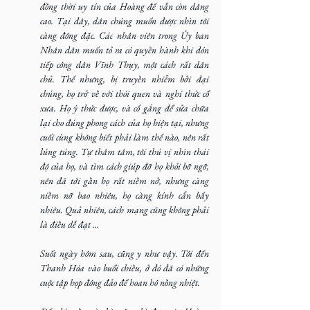
đồng thời uy tín của Hoàng đế vẫn còn dâng 
cao. Tại đây, dân chúng muốn được nhìn tôi 
càng đông đặc. Các nhân viên trong Ủy ban 
Nhân dân muốn tỏ ra có quyền hành khi đón 
tiếp công dân Vĩnh Thụy, một cách rất dân 
chủ. Thế nhưng, bị truyền nhiễm bởi đại 
chúng, họ trở về với thói quen và nghi thức cổ 
xưa. Họ ý thức được, và cố gắng để sửa chữa 
lại cho đúng phong cách của họ hiện tại, nhưng 
cuối cùng không biết phải làm thế nào, nên rất 
lúng túng. Tự thâm tâm, tôi thú vị nhìn thái 
độ của họ, và tìm cách giúp đỡ họ khỏi bỡ ngỡ, 
nên đã tới gần họ rất niềm nở, nhưng càng 
niềm nỡ bao nhiêu, họ càng kính cẩn bấy 
nhiêu. Quả nhiên, cách mạng cũng không phải 
là điều dễ đạt …
Suốt ngày hôm sau, cũng y như vậy. Tôi đến 
Thanh Hóa vào buổi chiều, ở đó đã có những 
cuộc tập họp đông đảo để hoan hô nồng nhiệt.