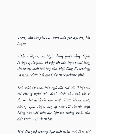
Trong câu chuyện dài hơn một giờ ấy, ông kết 
luận:
- Thưa Ngài, xin Ngài đừng quên rằng Ngài 
là bậc quốc phụ, vì vậy tôi xin Ngài vui lòng 
tham dự buổi hội họp của Hội đồng Bộ trưởng, 
và nhận chức Tối cao Cố vấn cho chính phủ.
Lời mời ấy thật bất ngờ đối với tôi. Thật sự, 
tôi không nghĩ đến hình thức này mà tôi sẽ 
tham dự để kiến tạo nước Việt Nam mới, 
nhưng quả thật, ông cụ này đã thành thực 
hăng say với nền độc lập và thống nhất của 
đất nước. Tôi nhận lời.
Hội đồng Bộ trưởng họp mỗi tuần một lần. Kể 