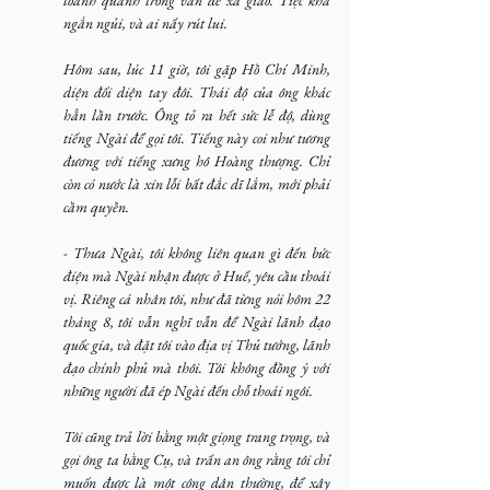
ngắn ngủi, và ai nấy rút lui.
Hôm sau, lúc 11 giờ, tôi gặp Hồ Chí Minh, 
diện đối diện tay đôi. Thái độ của ông khác 
hẳn lần trước. Ông tỏ ra hết sức lễ độ, dùng 
tiếng Ngài để gọi tôi. Tiếng này coi như tương 
đương với tiếng xưng hô Hoàng thượng. Chỉ 
còn có nước là xin lỗi bất đắc dĩ lắm, mới phải 
cầm quyền.
- Thưa Ngài, tôi không liên quan gì đến bức 
điện mà Ngài nhận được ở Huế, yêu cầu thoái 
vị. Riêng cá nhân tôi, như đã từng nói hôm 22 
tháng 8, tôi vẫn nghĩ vẫn để Ngài lãnh đạo 
quốc gia, và đặt tôi vào địa vị Thủ tướng, lãnh 
đạo chính phủ mà thôi. Tôi không đồng ý với 
những người đã ép Ngài đến chỗ thoái ngôi.
Tôi cũng trả lời bằng một giọng trang trọng, và 
gọi ông ta bằng Cụ, và trấn an ông rằng tôi chỉ 
muốn được là một công dân thường, để xây 