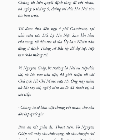
Chúng tôi liền quyết định cùng đi với nhau, 
và ngày 6 tháng 9, chúng tôi đến Hà Nội vào 
lúc ban trưa.
Tôi được đưa đến ngụ ở phố Gambetta, tại 
nhà viên cưu Đốc Lý Hà Nội. Sau khi tắm 
rửa xong, tôi đến trụ sở của Ủy ban Nhân dân 
đóng ở dinh Thông sứ Bắc kỳ để dự tiệc tiếp 
tân chào mừng tôi.
Võ Nguyên Giáp, bộ trưởng bộ Nội vụ tiếp đón 
tôi, và lúc vào bàn tiệc, đã giới thiệu tôi với 
Chủ tịch Hồ Chí Minh vừa tới. Ông này niềm 
nở bắt tay tôi, ngỏ ý cám ơn là đã thoái vị, và 
nói tiếp:
- Chúng ta sẽ làm việc chung với nhau, cho nền 
độc lập quốc gia.
Bữa ăn rất giản dị. Thoạt tiên, Võ Nguyên 
Giáp nói mấy câu chúc tụng, rồi câu chuyện chỉ 
loanh quanh trong vấn đề xã giao. Tiệc khá 