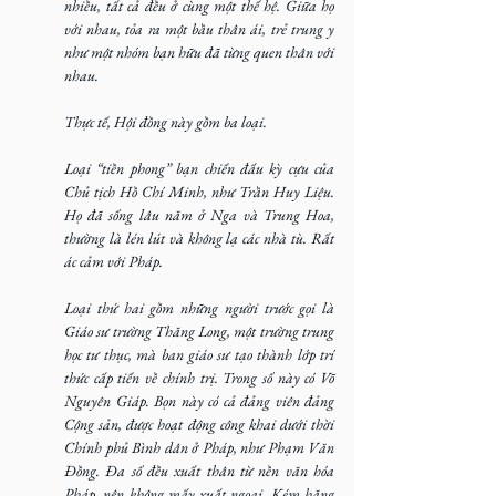
nhiều, tất cả đều ở cùng một thế hệ. Giữa họ 
với nhau, tỏa ra một bầu thân ái, trẻ trung y 
như một nhóm bạn hữu đã từng quen thân với 
nhau.
Thực tế, Hội đồng này gồm ba loại.
Loại “tiền phong” bạn chiến đấu kỳ cựu của 
Chủ tịch Hồ Chí Minh, như Trần Huy Liệu. 
Họ đã sống lâu năm ở Nga và Trung Hoa, 
thường là lén lút và không lạ các nhà tù. Rất 
ác cảm với Pháp.
Loại thứ hai gồm những người trước gọi là 
Giáo sư trường Thăng Long, một trường trung 
học tư thục, mà ban giáo sư tạo thành lớp trí 
thức cấp tiến về chính trị. Trong số này có Võ 
Nguyên Giáp. Bọn này có cả đảng viên đảng 
Cộng sản, được hoạt động công khai dưới thời 
Chính phủ Bình dân ở Pháp, như Phạm Văn 
Đồng. Đa số đều xuất thân từ nền văn hóa 
Pháp, nên không mấy xuất ngoại. Kém hăng 