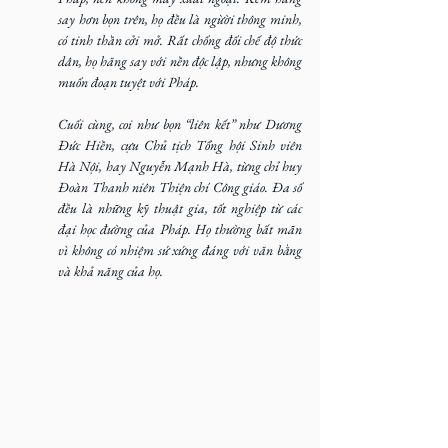
say hơn bọn trên, họ đều là ngừời thông minh, 
có tinh thần cởi mở. Rất chống đối chế độ thức 
dân, họ hăng say với nền độc lập, nhưng không 
muốn đoạn tuyệt với Pháp.
Cuối cùng, coi như bọn “liên kết” như Dương 
Đức Hiền, cựu Chủ tịch Tổng hội Sinh viên 
Hà Nội, hay Nguyễn Mạnh Hà, từng chỉ huy 
Đoàn Thanh niên Thiện chí Công giáo. Đa số 
đều là những kỹ thuật gia, tốt nghiệp từ các 
đại học đường của Pháp. Họ thường bất mãn 
vì không có nhiệm sứ xứng đáng với văn bằng 
và khả năng của họ.