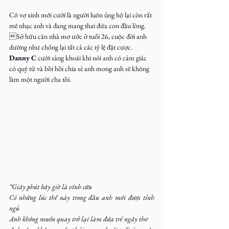
Cô vợ xinh mới cưới là người luôn ủng hộ lại còn rất 
mê nhạc anh và đang mang thai đứa con đầu lòng. 
Sở hữu căn nhà mơ ước ở tuổi 26, cuộc đời anh 
dường như chống lại tất cả các tỷ lệ đặt cược. 
Danny C
 cười sảng khoái khi nói anh có cảm giác 
có quý tử và bồi hồi chia sẻ anh mong anh sẽ không 
làm một người cha tồi.
“Giây phút bây giờ là vĩnh cữu
Có những lúc thế này trong đầu anh mới được tỉnh 
ngủ
Anh không muốn quay trở lại làm đứa trẻ ngây thơ