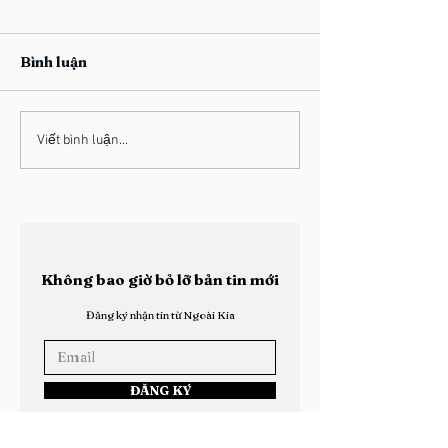
Bình luận
Học Viện Ngoài Kia:
Học Viện Ngoài
Viết bình luận...
Roychu Chính Thức
Thông Điệp H
Chấm Dứt Hợp Đồng
Xác Lập Tính 
Khóa 2026
Không bao giờ bỏ lỡ bản tin mới
Đăng ký nhận tin từ Ngoài Kia
ĐĂNG KÝ