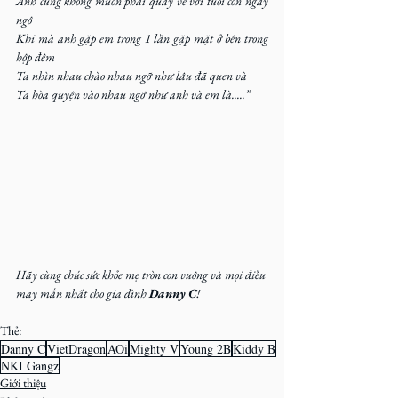
Anh cũng không muốn phải quay về với tuổi còn ngây 
ngô
Khi mà anh gặp em trong 1 lần gặp mặt ở bên trong 
hộp đêm
Ta nhìn nhau chào nhau ngỡ như lâu đã quen và
Ta hòa quyện vào nhau ngỡ như anh và em là.....”
Hãy cùng chúc sức khỏe mẹ tròn con vuông và mọi điều 
may mắn nhất cho gia đình 
Danny C
!
Thẻ:
Danny C
VietDragon
AOi
Mighty V
Young 2B
Kiddy B
NKI Gangz
Giới thiệu