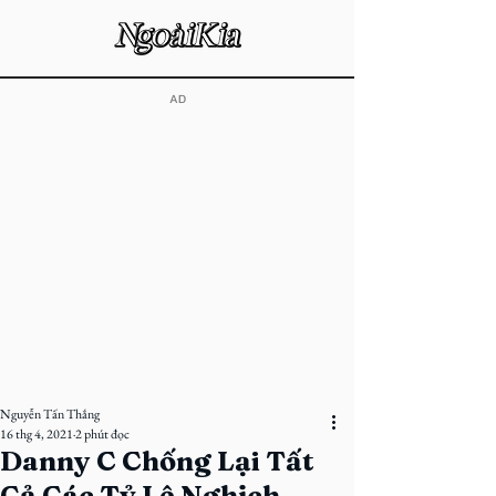
​AD
Nguyễn Tấn Thắng
16 thg 4, 2021
2 phút đọc
Danny C Chống Lại Tất
Cả Các Tỷ Lệ Nghịch