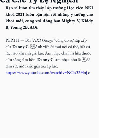
Bạn sẽ luôn tìm thấy lớp trưởng Học viện NKI 
khoá 2021 luôn bận rộn với những ý tưởng cho 
khoá mới, cùng với đồng bạn Mighty V, Kiddy 
B, Young 2B, AOi. 
PERTH 
— 
Bài 
"NKI Gangz"
 cũng do sự sắp xếp 
của 
Danny C
. Anh viết lời mọi nơi có thể, bất cứ 
lúc nào khi anh giải lao. Âm nhạc chính là liều thuốc 
cứu sống tâm hồn. 
Danny C
 làm nhạc như là để 
tâm sự, một kiểu giải toả áp lực.
https://www.youtube.com/watch?v=NClx32Hnj-o