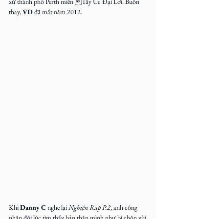
xứ thành phố Perth miền Tây Úc Đại Lợi. Buồn 
thay, 
VD
 đã mất năm 2012.
Khi 
Danny C
 nghe lại 
Nghiện Rap P.2
, anh công 
nhận đôi lúc tìm thấy bản thân mình như bị chôn vùi 