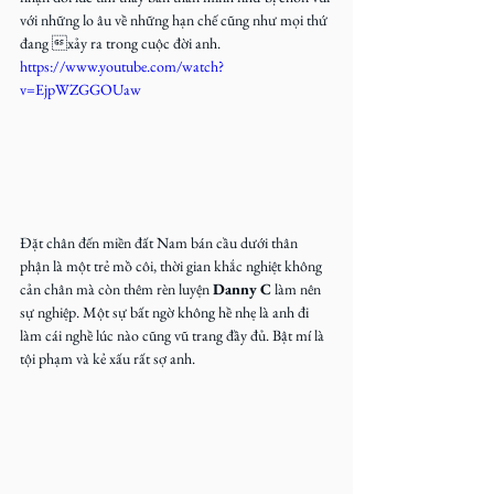
với những lo âu về những hạn chế cũng như mọi thứ 
đang xảy ra trong cuộc đời anh.
https://www.youtube.com/watch?
v=EjpWZGGOUaw
Đặt chân đến miền đất Nam bán cầu dưới thân 
phận là một trẻ mồ côi, thời gian khắc nghiệt không 
cản chân mà còn thêm rèn luyện 
Danny C
 làm nên 
sự nghiệp. Một sự bất ngờ không hề nhẹ là anh đi 
làm cái nghề lúc nào cũng vũ trang đầy đủ. Bật mí là 
tội phạm và kẻ xấu rất sợ anh.