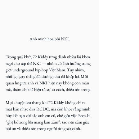
Ảnh minh họa bởi NKI.
Trong quá khứ, 72 Kiddy từng dành nhiều lời khen 
ngợi cho tập thể NKI — nhóm có ảnh hưởng trong 
giới underground hip-hop Việt Nam. Tuy nhiên, 
những ngày tháng đó dường như đã khép lại. Mối 
quan hệ giữa anh và NKI hiện nay không còn mặn 
mà, thậm chí thể hiện rõ sự xa cách, thiếu tôn trọng. 
Mọi chuyện leo thang khi 72 Kiddy không chỉ ra 
mắt bản nhạc diss RCDC, mà còn khoe rằng mình 
hủy kết bạn với các anh em cũ, chế giễu việc Feetz bị 
“ghệ bỏ xong lên mạng làm xàm”, tạo nên cảm giác 
bội ơn và thiếu tôn trọng người từng sát cánh.