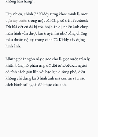
không bán hàng”.
Tuy nhiên, chính 72 Kiddy từng khoe mình là một 
cựu tay buôn
 trong một bài đăng cũ trên Facebook. 
Dù bài viết cũ đã bị xóa hoặc ẩn đi, nhiều ảnh chụp 
màn hình vẫn được lan truyền lại như bằng chứng 
mâu thuẫn nội tại trong cách 72 Kiddy xây dựng 
hình ảnh.
Những phát ngôn này được cho là giọt nước tràn ly, 
khiến bùng nổ phản ứng dữ dội từ ĐỏNKI, người 
có tính cách gắn liền với b
ạo lực 
đường phố, điều 
không chỉ dừng lại ở hình ảnh mà còn ăn sâu vào 
cách hành xử ngoài đời thực của anh.