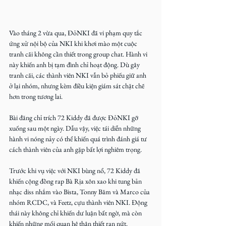
Vào tháng 2 vừa qua, ĐỏNKI đã vi phạm quy tắc 
ứng xử nội bộ của NKI khi khơi mào một cuộc 
tranh cãi không cần thiết trong group chat. Hành vi 
này khiến anh bị tạm đình chỉ hoạt động. Dù gây 
tranh cãi, các thành viên NKI vẫn bỏ phiếu giữ anh 
ở lại nhóm, nhưng kèm điều kiện giám sát chặt chẽ 
hơn trong tương lai.
Bài đăng chỉ trích 72 Kiddy đã được ĐỏNKI gỡ 
xuống sau một ngày. Dẫu vậy, việc tái diễn những 
hành vi nóng nảy có thể khiến quá trình đánh giá tư 
cách thành viên của anh gặp bất lợi nghiêm trọng.
Trước khi vụ việc với NKI bùng nổ, 72 Kiddy đã 
khiến cộng đồng rap Bà Rịa xôn xao khi tung bản 
nhạc diss nhắm vào Bista, Tonny Băm và Marco của 
nhóm RCDC, và Feetz, cựu thành viên NKI. Động 
thái này không chỉ khiến dư luận bất ngờ, mà còn 
khiến những mối quan hệ thân thiết rạn nứt.