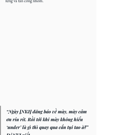
lưng và tấn công nhóm.
“Ngày [NKI] đăng báo về mày, mày cảm 
ơn ríu rít. Rồi tới khi mày không hiểu 
‘under’ là gì thì quay qua cắn tụi tao à?” 