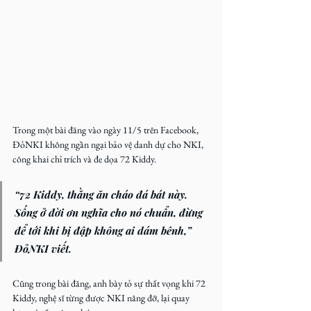
Trong một bài đăng vào ngày 11/5 trên Facebook, 
ĐỏNKI không ngần ngại 
bảo vệ danh dự cho NKI, 
công khai chỉ trích và đe dọa 72 Kiddy.
“72 Kiddy, thằng ăn cháo đá bát này. 
Sống ở đời ơn nghĩa cho nó chuẩn, đừng 
để tới khi bị đập không ai dám bênh,” 
ĐỏNKI
 viết.
Cũng trong bài đăng, anh bày tỏ sự thất vọng khi 72 
Kiddy, nghệ sĩ từng được NKI nâng đỡ, lại quay 