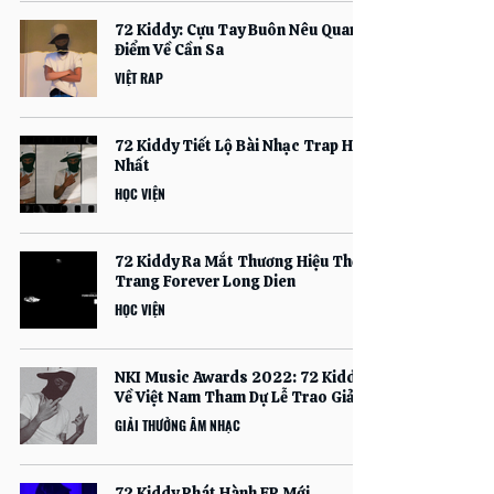
72 Kiddy: Cựu Tay Buôn Nêu Quan
Điểm Về Cần Sa
VIỆT RAP
72 Kiddy Tiết Lộ Bài Nhạc Trap Hay
Nhất
HỌC VIỆN
72 Kiddy Ra Mắt Thương Hiệu Thời
Trang Forever Long Dien
HỌC VIỆN
NKI Music Awards 2022: 72 Kiddy
Về Việt Nam Tham Dự Lễ Trao Giải
GIẢI THƯỞNG ÂM NHẠC
72 Kiddy Phát Hành EP Mới