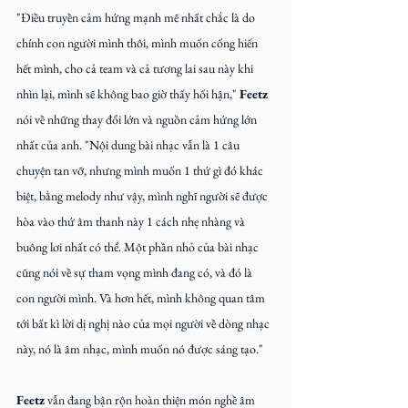
"Điều truyền cảm hứng mạnh mẽ nhất chắc là do 
chính con người mình thôi, mình muốn cống hiến 
hết mình, cho cả team và cả tương lai sau này khi 
nhìn lại, mình sẽ không bao giờ thấy hối hận," 
Feetz
nói về những thay đổi lớn và nguồn cảm hứng lớn 
nhất của anh. "Nội dung bài nhạc vẫn là 1 câu 
chuyện tan vỡ, nhưng mình muốn 1 thứ gì đó khác 
biệt, bằng melody như vậy, mình nghĩ người sẽ được 
hòa vào thứ âm thanh này 1 cách nhẹ nhàng và 
buông lơi nhất có thể. Một phần nhỏ của bài nhạc 
cũng nói về sự tham vọng mình đang có, và đó là 
con người mình. Và hơn hết, mình không quan tâm 
tới bất kì lời dị nghị nào của mọi người về dòng nhạc 
này, nó là âm nhạc, mình muốn nó được sáng tạo."
Feetz
 vẫn đang bận rộn hoàn thiện món nghề âm 