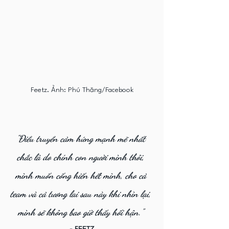
Feetz. Ảnh: Phú Thăng/Facebook
"Điều truyền cảm hứng mạnh mẽ nhất 
chắc là do chính con người mình thôi, 
mình muốn cống hiến hết mình, cho cả 
team và cả tương lai sau này khi nhìn lại, 
mình sẽ không bao giờ thấy hối hận." 
- FEETZ