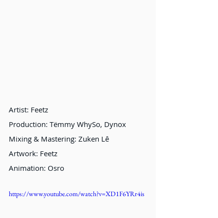
Artist: Feetz
Production: Tёmmy WhySo, Dynox
Mixing & Mastering: Zuken Lê
Artwork: Feetz
Animation: Osro
https://www.youtube.com/watch?v=XD1F6YRr4is