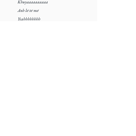
Khuyaaaaaaaaaa
Anh lơ tơ mơ
Yeahhhhhhhh
Hình bóng dại khờ
Thẻ:
Feetz
Âm nhạc
Học viện
Bài đăng liên quan