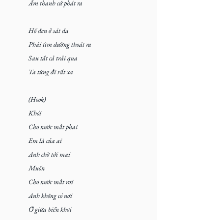
Âm thanh cứ phát ra
Hố đen ở sát da
Phải tìm đường thoát ra
Sau tất cả trải qua
Ta từng đi rất xa
(Hook)
Khói
Cho nước mắt phai
Em là của ai
Anh chờ tới mai
Muốn
Cho nước mắt rơi
Anh không có nơi
Ở giữa biển khơi