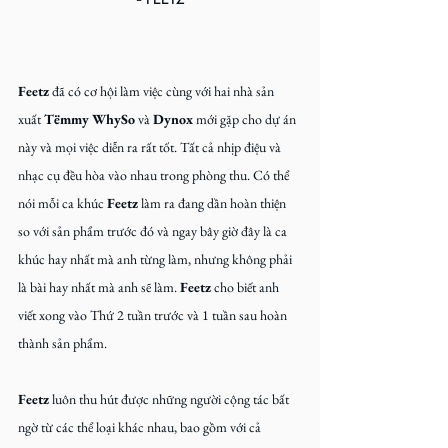
Feetz
 đã có cơ hội làm việc cùng với hai nhà sản 
xuất
 Tёmmy WhySo 
và
 Dynox 
mới gặp cho dự án 
này và mọi việc diễn ra rất tốt. Tất cả nhịp điệu và 
nhạc cụ đều hòa vào nhau trong phòng thu. Có thể 
nói mỗi ca khúc 
Feetz
 làm ra đang dần hoàn thiện 
so với sản phẩm trước đó và ngay bây giờ đây là ca 
khúc hay nhất mà anh từng làm, nhưng không phải 
là bài hay nhất mà anh sẽ làm. 
Feetz
 cho biết anh 
viết xong vào Thứ 2 tuần trước và 1 tuần sau hoàn 
thành sản phẩm.
Feetz
 luôn thu hút được những người cộng tác bất 
ngờ từ các thể loại khác nhau, bao gồm
với cả 