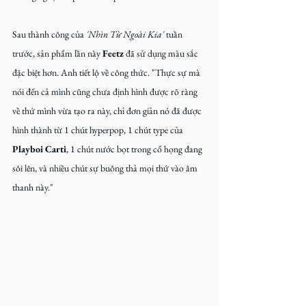
Sau thành công của
 'Nhìn Từ Ngoài Kia' 
tuần 
trước, sản phẩm lần này 
Feetz
 đã sử dụng màu sắc 
đặc biệt hơn. Anh tiết lộ về công thức. "Thực sự mà 
nói đến cả mình cũng chưa định hình được rõ ràng 
về thứ mình vừa tạo ra này, chỉ đơn giản nó đã được 
hình thành từ 1 chút hyperpop, 1 chút type của 
Playboi Carti
, 1 chút nước bọt trong cổ họng đang 
sôi lên, và nhiều chút sự buông thả mọi thứ vào âm 
thanh này."