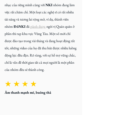
nhạc của riêng mình cùng với 
NKI
 nhóm đang làm 
việc rất chăm chỉ. Một loạt các nghệ sĩ có rất nhiều 
tài năng và tương lai rộng mở, ví dụ, thành viên 
nhóm 
ĐỏNKI
 đã 
giành được
 ngôi vị Quán quân ở 
phần thi rap khu vực Vũng Tàu. Một số mới chỉ 
được đào tạo trong vài tháng và đang hoạt động rất 
tốt, những video của họ đã thu hút được nhiều luồng 
động lực đều đặn. Rõ ràng, với sự hỗ trợ vững chắc, 
chỉ là vấn đề thời gian tất cả mọi người là một phần 
của nhóm đều sẽ thành công.
★ ★ ★ ★
Âm thanh mạnh mẽ, buông thả