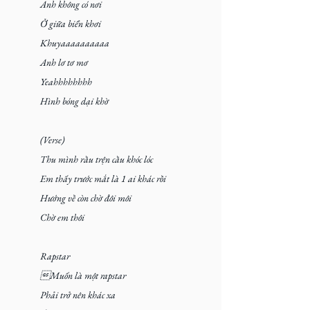
Anh không có nơi
Ở giữa biển khơi
Khuyaaaaaaaaaa
Anh lơ tơ mơ
Yeahhhhhhhh
Hình bóng dại khờ
(Verse)
Thu mình rầu trện cầu khóc lóc
Em thấy trước mắt là 1 ai khác rồi
Hướng về còn chờ đôi môi
Chờ em thôi
Rapstar
Muốn là một rapstar
Phải trở nên khác xa