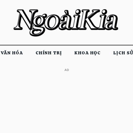
VĂN HÓA
CHÍNH TRỊ
KHOA HỌC
LỊCH S
​AD