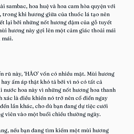
ài sambac, hoa huệ và hoa cam hòa quyện với 
 trong khi hương giữa của thuốc lá tạo nên 
ết lại bởi những nốt hương đậm của gỗ tuyết 
mùi hương này gợi lên một cảm giác thoải mái 
i mái.
 rũ này, ‘HẢO’ vốn có nhiều mặt. Mùi hương 
hay ấm áp thật khó tả bởi vì nó có tất cả 
ại nước hoa này vì những nốt hương hoa thanh 
h xác là điều khiến nó trở nên cổ điển ngay 
y đến lần khác, cho dù bạn đang dự tiệc cưới 
ng viên vào một buổi chiều thường ngày.
rằng, nếu bạn đang tìm kiếm một mùi hương 