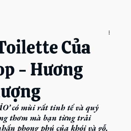
oilette Của
p - Hương
hượng
’ có mùi rất tinh tế và quý 
ng thơm mà bạn từng trải 
nhấn phong phú của khói và gỗ.