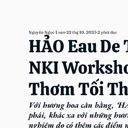
Nguyễn Ngọc Loan
22 thg 10, 2023
2 phút đọc
HẢO Eau De T
NKI Worksho
Thơm Tối T
Với hương hoa cân bằng, ‘HẢO
phái, khác xa với những hươ
nghiệm do có thêm các điểm 