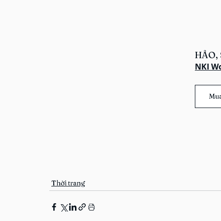
HẢO, 
NKI W
Mua
Thời trang