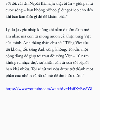
với tôi, cái tên Ngoài Kia nghe thật bí ẩn – giống như 
cuộc sống – bạn không biết có gì ở ngoài đó cho đến 
khi bạn làm điều gì đó để khám phá.”
Lý do Jay gia nhập không chỉ nằm ở niềm đam mê 
âm nhạc mà còn từ mong muốn cải thiện tiếng Việt 
của mình. Anh thẳng thắn chia sẻ: “Tiếng Việt của 
tôi không tốt, tiếng Anh cũng không. Tôi cần một 
cộng đồng để giúp tôi trau dồi tiếng Việt – 10 năm 
không ra nhạc thực sự khiến vốn từ của tôi bị giới 
hạn khá nhiều. Tôi sẽ rất vui nếu được trở thành một 
phần của nhóm và rất tò mò để tìm hiểu thêm.”
https://www.youtube.com/watch?v=HxiiXyReAV8