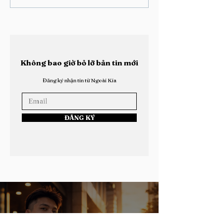
Kết Quả Bầu Chọn
Kết Quả Bầu C
Thành Viên: 13attery
Thành Viên: Cr
Không bao giờ bỏ lỡ bản tin mới
Đăng ký nhận tin từ Ngoài Kia
ĐĂNG KÝ