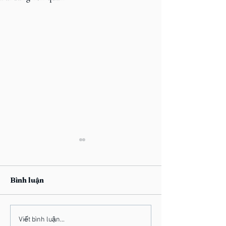
Bình luận
Học Viện Ngoài Kia -
Học Viện Ngoài
Viết bình luận...