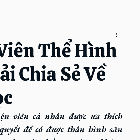
Viên Thể Hình
i Chia Sẻ Về
ọc
n viên cá nhân được ưa thích 
quyết để có được thân hình săn 