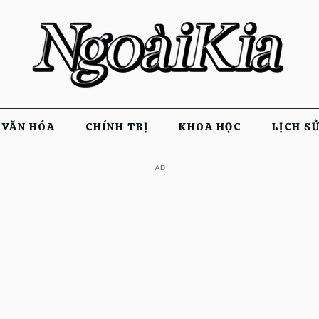
VĂN HÓA
CHÍNH TRỊ
KHOA HỌC
LỊCH S
​AD