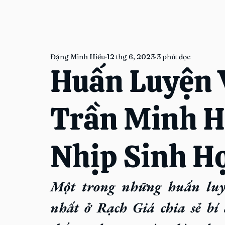
Đặng Minh Hiếu
12 thg 6, 2023
3 phút đọc
Huấn Luyện 
Trần Minh Hả
Nhịp Sinh H
Một trong những huấn luyệ
nhất ở Rạch Giá chia sẻ bí 