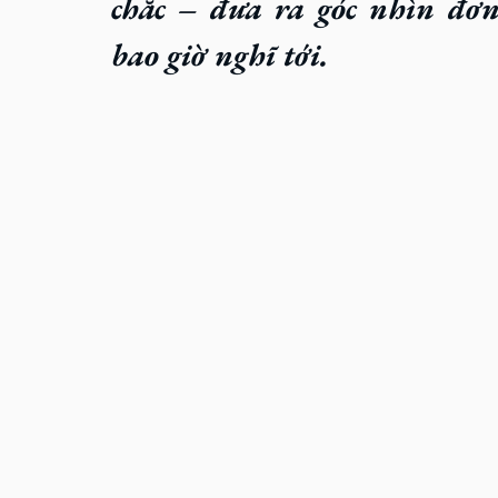
chắc – đưa ra góc nhìn đơn
bao giờ nghĩ tới.