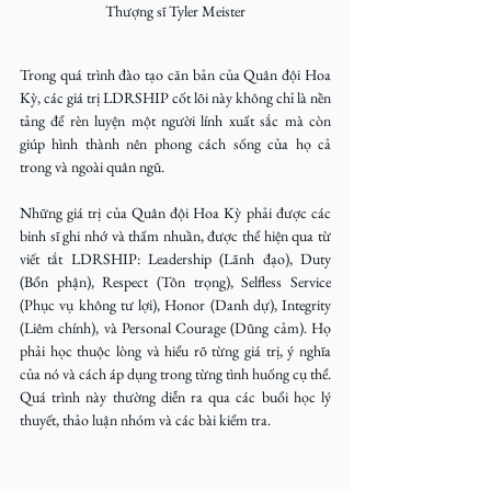
Thượng sĩ Tyler Meister
Trong quá trình đào tạo căn bản của Quân đội Hoa 
Kỳ, các giá trị 
LDRSHIP 
cốt lõi này không chỉ là nền 
tảng để rèn luyện một người lính xuất sắc mà còn 
giúp hình thành nên phong cách sống của họ cả 
trong và ngoài quân ngũ.
Những giá trị của Quân đội Hoa Kỳ phải được các 
binh sĩ ghi nhớ và thấm nhuần, được thể hiện qua từ 
viết tắt LDRSHIP: Leadership (Lãnh đạo), Duty 
(Bổn phận), Respect (Tôn trọng), Selfless Service 
(Phục vụ không tư lợi), Honor (Danh dự), Integrity 
(Liêm chính), và Personal Courage (Dũng cảm). Họ 
phải học thuộc lòng và hiểu rõ từng giá trị, ý nghĩa 
của nó và cách áp dụng trong từng tình huống cụ thể. 
Quá trình này thường diễn ra qua các buổi học lý 
thuyết, thảo luận nhóm và các bài kiểm tra.