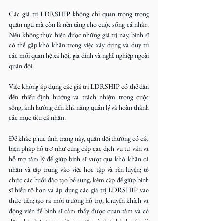
Các giá trị LDRSHIP không chỉ quan trọng trong 
quân ngũ mà còn là nền tảng cho cuộc sống cá nhân. 
Nếu không thực hiện được những giá trị này, binh sĩ 
có thể gặp khó khăn trong việc xây dựng và duy trì 
các mối quan hệ xã hội, gia đình và nghề nghiệp ngoài 
quân đội.
Việc không áp dụng các giá trị LDRSHIP có thể dẫn 
đến thiếu định hướng và trách nhiệm trong cuộc 
sống, ảnh hưởng đến khả năng quản lý và hoàn thành 
các mục tiêu cá nhân.
Để khắc phục tình trạng này, quân đội thường có các 
biện pháp hỗ trợ như cung cấp các dịch vụ tư vấn và 
hỗ trợ tâm lý để giúp binh sĩ vượt qua khó khăn cá 
nhân và tập trung vào việc học tập và rèn luyện; tổ 
chức các buổi đào tạo bổ sung, kèm cặp để giúp binh 
sĩ hiểu rõ hơn và áp dụng các giá trị LDRSHIP vào 
thực tiễn; tạo ra môi trường hỗ trợ, khuyến khích và 
động viên để binh sĩ cảm thấy được quan tâm và có 
động lực hơn trong việc học tập và thực hành các giá 