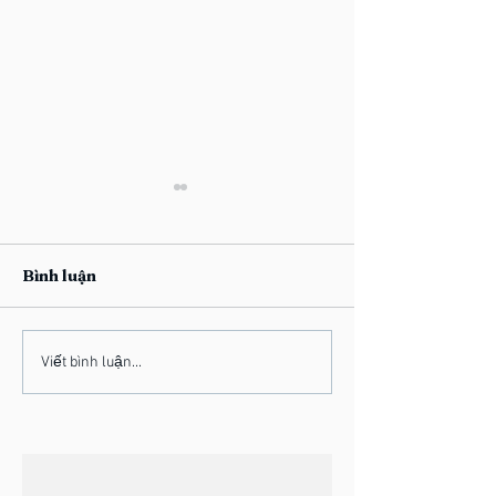
Bình luận
Cristian -
Quang - Tiệm 
Viết bình luận...
Chronograph [Audio]
Ngoài Kia [EP]