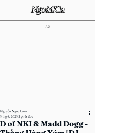
​AD
Nguyễn Ngọc Loan
5 thg 6, 2025
2 phút đọc
D of NKI & Madd Dogg -
Thằng Hàng Xóm [DJ