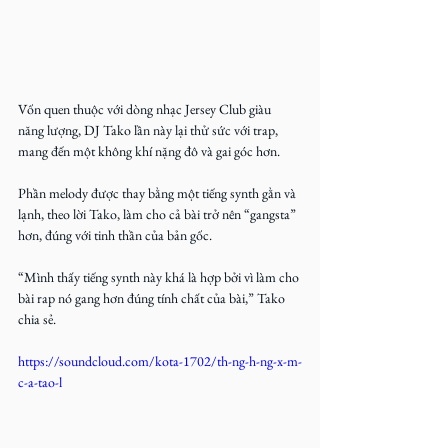
Vốn quen thuộc với dòng nhạc Jersey Club giàu 
năng lượng, DJ Tako lần này lại thử sức với trap, 
mang đến một không khí nặng đô và gai góc hơn. 
Phần melody được thay bằng một tiếng synth gằn và 
lạnh, theo lời Tako, làm cho cả bài trở nên “gangsta” 
hơn, đúng với tinh thần của bản gốc.
“Mình thấy tiếng synth này khá là hợp bởi vì làm cho 
bài rap nó gang hơn đúng tính chất của bài,” Tako 
chia sẻ.
https://soundcloud.com/kota-1702/th-ng-h-ng-x-m-
c-a-tao-l