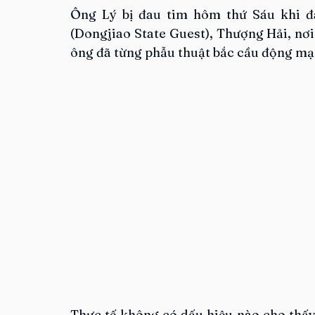
Ông Lý bị đau tim hôm thứ Sáu khi đ
(Dongjiao State Guest), Thượng Hải, nơi
ông đã từng phẫu thuật bắc cầu động mạ
Thực tế không có dấu hiệu nào cho thấy 