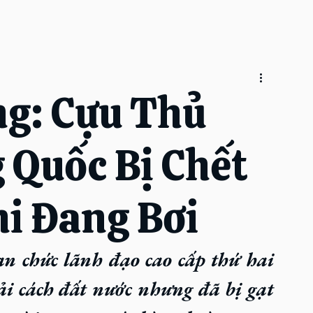
ng: Cựu Thủ
 Quốc Bị Chết
i Đang Bơi
n chức lãnh đạo cao cấp thứ hai 
i cách đất nước nhưng đã bị gạt 