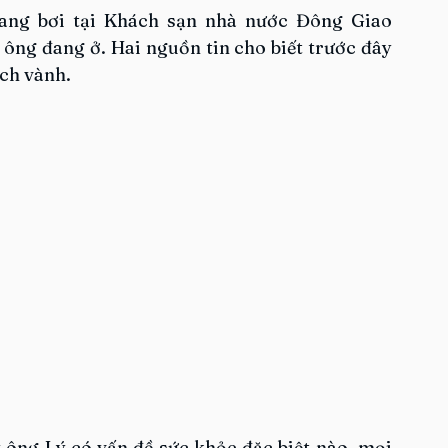
ang bơi tại Khách sạn nhà nước Đông Giao 
 ông đang ở. Hai nguồn tin cho biết trước đây 
ch vành.
ông Lý có vấn đề sức khỏe đặc biệt nào, mọi 