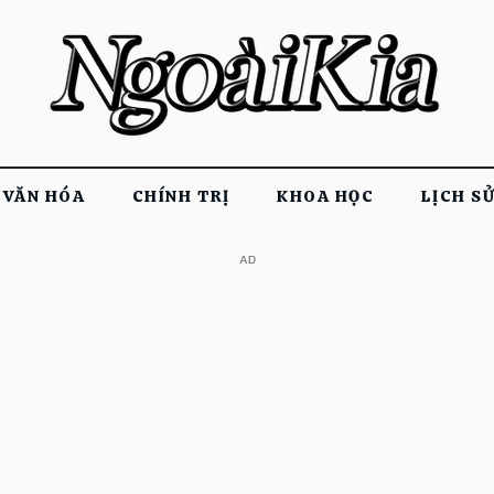
VĂN HÓA
CHÍNH TRỊ
KHOA HỌC
LỊCH S
​AD