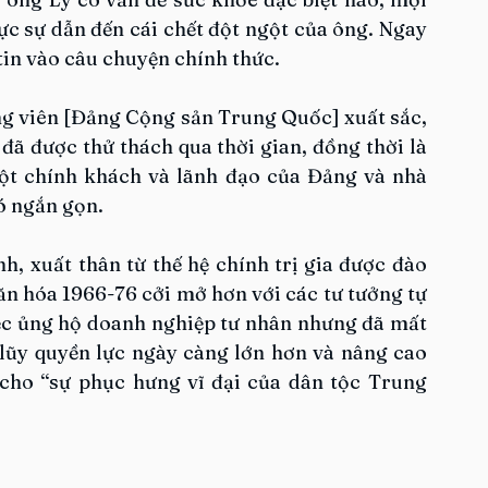
 sự dẫn đến cái chết đột ngột của ông. Ngay 
in vào câu chuyện chính thức.
g viên [Đảng Cộng sản Trung Quốc] xuất sắc, 
đã được thử thách qua thời gian, đồng thời là 
t chính khách và lãnh đạo của Đảng và nhà 
ó ngắn gọn.
h, xuất thân từ thế hệ chính trị gia được đào 
n hóa 1966-76 cởi mở hơn với các tư tưởng tự 
ệc ủng hộ doanh nghiệp tư nhân nhưng đã mất 
lũy quyền lực ngày càng lớn hơn và nâng cao 
cho “sự phục hưng vĩ đại của dân tộc Trung 