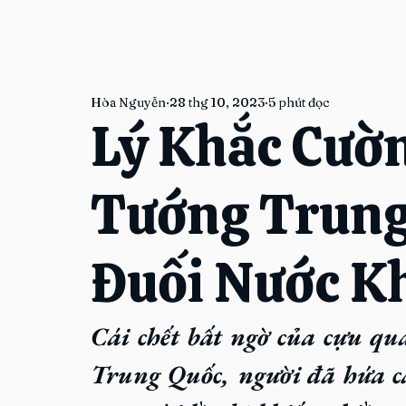
Hòa Nguyễn
28 thg 10, 2023
5 phút đọc
Lý Khắc Cườ
Tướng Trung
Đuối Nước Kh
Cái chết bất ngờ của cựu qua
Trung Quốc, người đã hứa cả