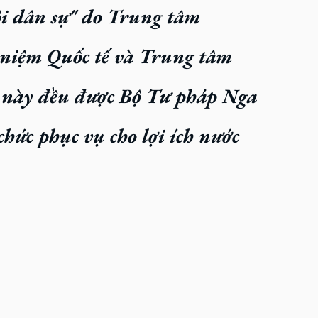
ội dân sự" do Trung tâm 
niệm Quốc tế và Trung tâm 
ức này đều được Bộ Tư pháp Nga 
hức phục vụ cho lợi ích nước 