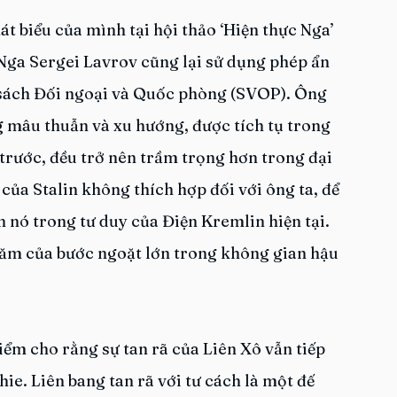
át biểu của mình tại hội thảo ‘Hiện thực Nga’ 
 Nga Sergei Lavrov cũng lại sử dụng phép ẩn 
 sách Đối ngoại và Quốc phòng (SVOP). Ông 
g mâu thuẫn và xu hướng, được tích tụ trong 
trước, đều trở nên trầm trọng hơn trong đại 
 của Stalin không thích hợp đối với ông ta, để 
 nó trong tư duy của Điện Kremlin hiện tại. 
 năm của bước ngoặt lớn trong không gian hậu 
iểm cho rằng sự tan rã của Liên Xô vẫn tiếp 
ie. Liên bang tan rã với tư cách là một đế 