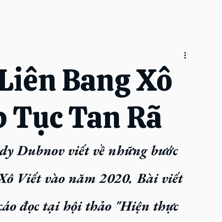
Liên Bang Xô
p Tục Tan Rã
dy Dubnov viết về những bước 
Xô Viết vào năm 2020. Bài viết 
cáo đọc tại hội thảo "Hiện thực 