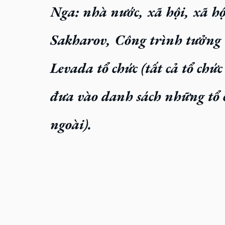
Nga: nhà nước, xã hội, xã h
Sakharov, Công trình tưởng 
Levada tổ chức (tất cả tổ ch
đưa vào danh sách những tổ c
ngoài).