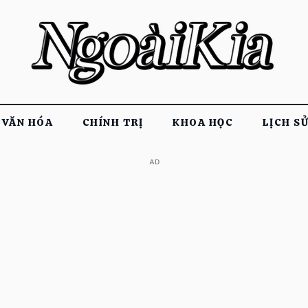
VĂN HÓA
CHÍNH TRỊ
KHOA HỌC
LỊCH S
​AD