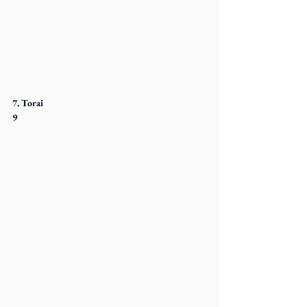
7. Torai

9