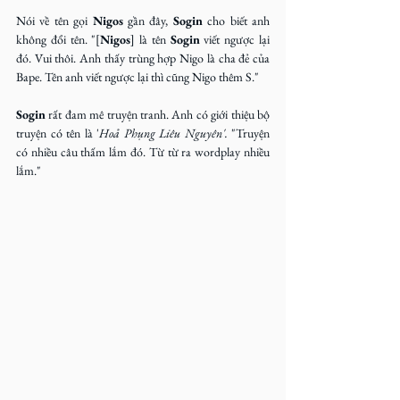
Nói về tên gọi 
Nigos
 gần đây, 
Sogin
 cho biết anh 
không đổi tên. "[
Nigos
] là tên 
Sogin
 viết ngược lại 
đó. Vui thôi. Anh thấy trùng hợp Nigo là cha đẻ của 
Bape. Tên anh viết ngược lại thì cũng Nigo thêm S."
Sogin
 rất đam mê truyện tranh. Anh có giới thiệu bộ 
truyện có tên là '
Hoả Phụng Liêu Nguyên'. 
"Truyện 
có nhiều câu thấm lắm đó. Từ từ ra wordplay nhiều 
lắm."