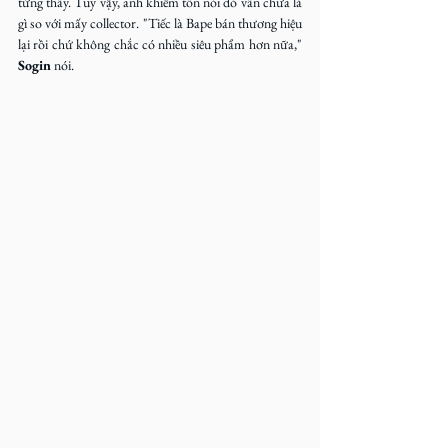
từng thấy. Tuy vậy, anh khiêm tốn nói đó vẫn chưa là 
gì so với mấy collector. "Tiếc là Bape bán thương hiệu 
lại rồi chứ không chắc có nhiều siêu phẩm hơn nữa," 
Sogin
 nói.