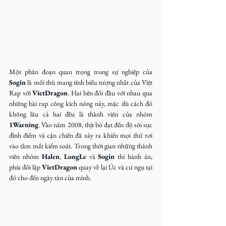
Một phân đoạn quan trọng trong sự nghiệp của 
Sogin
 là mối thù mang tính biểu tượng nhất của Việt 
Rap với 
VietDragon
. Hai bên đối đầu với nhau qua 
những bài rap công kích nóng nảy, mặc dù cách đó 
không lâu cả hai đều là thành viên của nhóm 
1Warning
. Vào năm 2008, thịt bò đạt đến độ sôi sục 
đỉnh điểm và cận chiến đã xảy ra khiến mọi thứ rơi 
vào tầm mất kiểm soát. Trong thời gian những thành 
viên nhóm 
Halen
, 
LongLe
 và 
Sogin
 thi hành án, 
phía đối lập 
VietDragon
 quay về lại Úc và cư ngụ tại 
đó cho đến ngày tàn của mình.