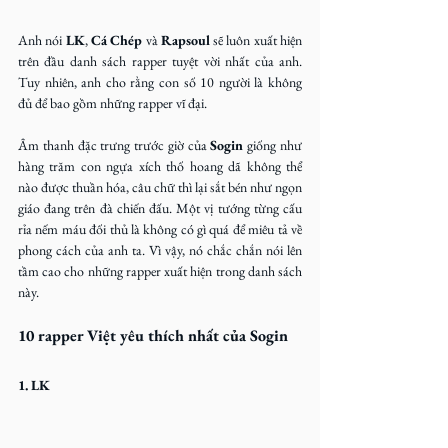
Anh nói 
LK
, 
Cá Chép 
và 
Rapsoul
 sẽ luôn xuất hiện 
trên đầu danh sách rapper tuyệt vời nhất của anh. 
Tuy nhiên, anh cho rằng con số 10 người là không 
đủ để bao gồm những rapper vĩ đại.
Âm thanh đặc trưng trước giờ của 
Sogin
 giống như 
hàng trăm con ngựa xích thố hoang dã không thể 
nào được thuần hóa, câu chữ thì lại sắt bén như ngọn 
giáo đang trên đà chiến đấu. Một vị tướng từng cấu 
rỉa nếm máu đối thủ là không có gì quá để miêu tả về 
phong cách của anh ta. Vì vậy, nó chắc chắn nói lên 
tầm cao cho những rapper xuất hiện trong danh sách 
này.
10 rapper Việt yêu thích nhất của Sogin
1. LK