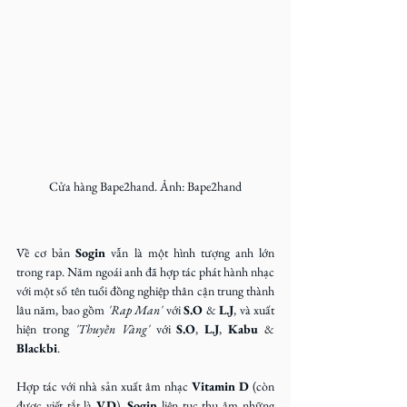
Cửa hàng Bape2hand. Ảnh: Bape2hand
Về cơ bản 
Sogin
 vẫn là một hình tượng anh lớn 
trong rap. Năm ngoái anh đã hợp tác phát hành nhạc 
với một số tên tuổi đồng nghiệp thân cận trung thành 
lâu năm, bao gồm
 'Rap Man'
 với 
S.O
 & 
L.J
, và
xuất 
hiện trong 
'Thuyền Vàng'
 với 
S.O
, 
L.J
, 
Kabu
 & 
Blackbi
.
Hợp tác với nhà sản xuất âm nhạc 
Vitamin D
 (còn 
được viết tắt là
 V.D
), 
Sogin
 liên tục thu âm những 