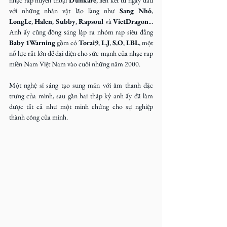
nhạc rap huyền thoại 
Dunkare
, liên kết từ ngày đầu 
với những nhân vật lão làng như 
Sang Nhỏ
, 
LongLe
, 
Halen
, 
Subby
, 
Rapsoul
 và 
VietDragon
... 
Anh ấy cũng đồng sáng lập ra nhóm rap siêu đẳng 
Baby 1Warning
 gồm có 
Torai9
, 
L.J
, 
S.O
, 
LBL
, một 
nỗ lực rất lớn để đại diện cho sức mạnh của nhạc rap 
miền Nam Việt Nam vào cuối những năm 2000.
Một nghệ sĩ sáng tạo sung mãn với âm thanh đặc 
trưng của mình, sau gần hai thập kỷ anh ấy đã làm 
được tất cả như một minh chứng cho sự nghiệp 
thành công của mình.