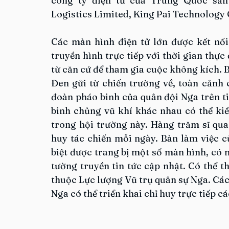
công ty điện tử của Trung Quốc sản x
Logistics Limited, King Pai Technology 
Các màn hình điện tử lớn được kết nối
truyền hình trực tiếp với thời gian thự
từ căn cứ để tham gia cuộc không kích. B
Đen gửi từ chiến trường về, toàn cảnh c
đoàn pháo binh của quân đội Nga trên ti
binh chủng vũ khí khác nhau có thể kiểm
trong hội trường này. Hàng trăm sĩ qua
huy tác chiến mỗi ngày. Bàn làm việc củ
biệt được trang bị một số màn hình, có 
tường truyền tin tức cập nhật. Có thể th
thuộc Lực lượng Vũ trụ quân sự Nga. Các
Nga có thể triển khai chỉ huy trực tiếp c