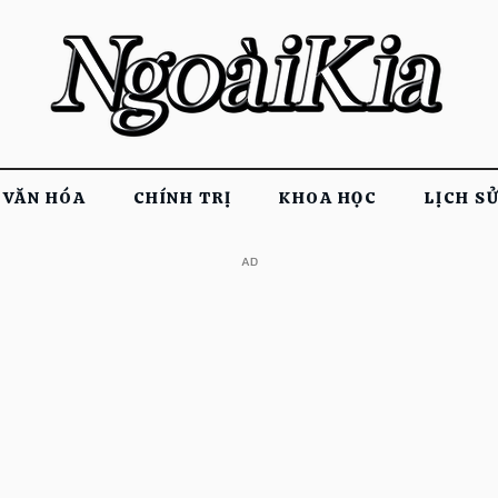
VĂN HÓA
CHÍNH TRỊ
KHOA HỌC
LỊCH S
​AD