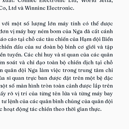
uất: Connec Electronic Ltd, World Jetta, 
Co, Ltd và Winninc Electronic.
 với một số lượng lớn máy tính có thể được 
c đơn vị máy bay ném bom của Nga đã cất cánh 
áo cáo tại chỗ các tàu chiến của Hạm đội Biển 
hiến đấu của sư đoàn bộ binh cơ giới và tập 
ền tuyến. Các chỉ huy và sĩ quan của các quân 
 soát và chỉ đạo toàn bộ chiến dịch tại chỗ 
n quân đội Nga làm việc trong trung tâm chỉ 
a sĩ quan trực ban được đặt trên một bệ đặc 
một số màn hình tròn toàn cảnh được lắp trên 
ấy rõ vị trí của từng tên lửa và từng máy bay 
 tư lệnh của các quân binh chủng của quân đội 
ác hoạt động tác chiến theo thời gian thực.