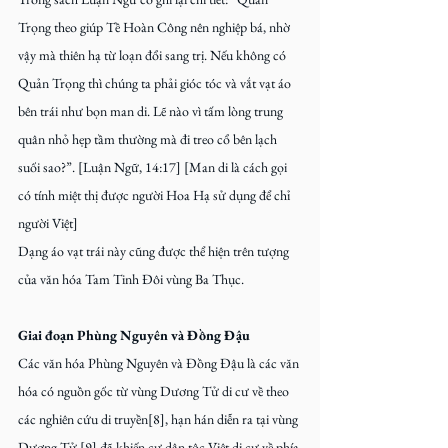
Trọng theo giúp Tề Hoàn Công nên nghiệp bá, nhờ 
vậy mà thiên hạ từ loạn đổi sang trị. Nếu không có 
Quản Trọng thì chúng ta phải gióc tóc và vắt vạt áo 
bên trái như bọn man di. Lẽ nào vì tấm lòng trung 
quân nhỏ hẹp tầm thường mà đi treo cổ bên lạch 
suối sao?”. [Luận Ngữ, 14:17] [Man di là cách gọi 
có tính miệt thị được người Hoa Hạ sử dụng để chỉ 
người Việt]
Dạng áo vạt trái này cũng được thể hiện trên tượng 
của văn hóa Tam Tinh Đôi vùng Ba Thục.
Giai đoạn Phùng Nguyên và Đồng Đậu
Các văn hóa Phùng Nguyên và Đồng Đậu là các văn 
hóa có nguồn gốc từ vùng Dương Tử di cư về theo 
các nghiên cứu di truyền[8], hạn hán diễn ra tại vùng 
Dương Tử [9] đã khiến cư dân tộc Việt di cư về phía 