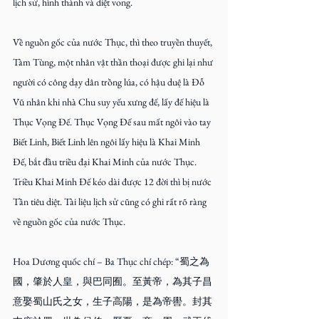
lịch sử, hình thành và diệt vong.
Về nguồn gốc của nước Thục, thì theo truyền thuyết, 
Tàm Tùng, một nhân vật thần thoại được ghi lại như 
người có công dạy dân trồng lúa, có hậu duệ là Đỗ 
Vũ nhân khi nhà Chu suy yếu xưng đế, lấy đế hiệu là 
Thục Vọng Đế. Thục Vọng Đế sau mất ngôi vào tay 
Biết Linh, Biết Linh lên ngôi lấy hiệu là Khai Minh 
Đế, bắt đầu triều đại Khai Minh của nước Thục. 
Triều Khai Minh Đế kéo dài được 12 đời thì bị nước 
Tần tiêu diệt. Tài liệu lịch sử cũng có ghi rất rõ ràng 
về nguồn gốc của nước Thục.
Hoa Dương quốc chí – Ba Thục chí chép: “蜀之為
國，肇於人皇，與巴同囿。至黃帝，為其子昌
意娶蜀山氏之女，生子高陽，是為帝嚳。封其