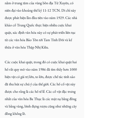
nằm ở trung tâm của vùng bồn địa Tứ Xuyên, có 
niên đại vào khoảng thế kỷ 11-12 TCN. Di chỉ này 
được phát hiện lần đầu tiên vào năm 1929. Các nhà 
khảo cổ Trung Quốc thực hiện nhiều cuộc khai 
quật, xác định văn hóa này có sự phát triển liên tục 
từ các văn hóa Bảo Tôn tới Tam Tinh Đôi và kế 
thừa ở văn hóa Thập Nhị Kiều.
Các cuộc khai quật, trong đó có cuộc khai quật hai 
hố rất quy mô vào năm 1986 đã tìm thấy hơn 1000 
hiện vật có giá trị lớn, to lớn, được chế tác tinh xảo 
đã thu hút sự chú ý của thế giới. Các hố cổ vật này 
được cho rằng là các hố tế lễ. Các cổ vật đặc trưng 
nhất của văn hóa Ba Thục là các mặt nạ bằng đồng 
và bằng vàng, bình đựng rượu cũng như những cây 
đồng khổng lồ.