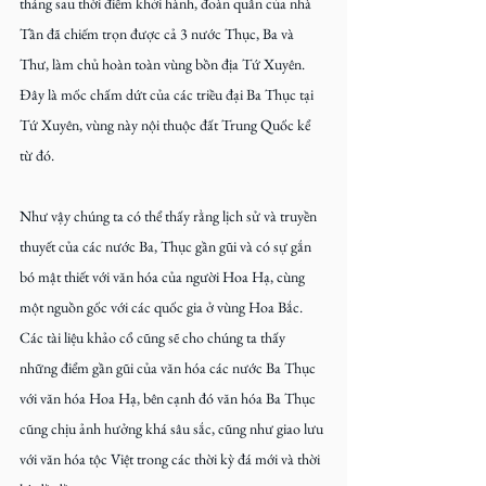
tháng sau thời điểm khởi hành, đoàn quân của nhà 
Tần đã chiếm trọn được cả 3 nước Thục, Ba và 
Thư, làm chủ hoàn toàn vùng bồn địa Tứ Xuyên. 
Đây là mốc chấm dứt của các triều đại Ba Thục tại 
Tứ Xuyên, vùng này nội thuộc đất Trung Quốc kể 
từ đó.
Như vậy chúng ta có thể thấy rằng lịch sử và truyền 
thuyết của các nước Ba, Thục gần gũi và có sự gắn 
bó mật thiết với văn hóa của người Hoa Hạ, cùng 
một nguồn gốc với các quốc gia ở vùng Hoa Bắc. 
Các tài liệu khảo cổ cũng sẽ cho chúng ta thấy 
những điểm gần gũi của văn hóa các nước Ba Thục 
với văn hóa Hoa Hạ, bên cạnh đó văn hóa Ba Thục 
cũng chịu ảnh hưởng khá sâu sắc, cũng như giao lưu 
với văn hóa tộc Việt trong các thời kỳ đá mới và thời 