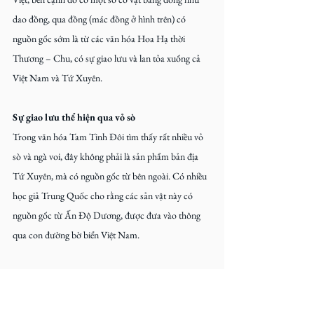
dao đồng, qua đồng (mác đồng ở hình trên) có 
nguồn gốc sớm là từ các văn hóa Hoa Hạ thời 
Thương – Chu, có sự giao lưu và lan tỏa xuống cả 
Việt Nam và Tứ Xuyên.
Sự giao lưu thể hiện qua vỏ sò
Trong văn hóa Tam Tinh Đôi tìm thấy rất nhiều vỏ 
sò và ngà voi, đây không phải là sản phẩm bản địa 
Tứ Xuyên, mà có nguồn gốc từ bên ngoài. Có nhiều 
học giả Trung Quốc cho rằng các sản vật này có 
nguồn gốc từ Ấn Độ Dương, được đưa vào thông 
qua con đường bờ biển Việt Nam.
Điều này cũng góp phần chứng minh sự giao lưu và 
thông thương hàng hoá giữa cộng đồng tộc Việt và 
vùng Ba Thục.