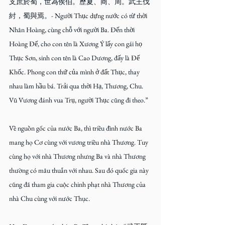
支庶於蜀，世為侯伯。歷夏、商、周。武王伐
紂，蜀與焉。- Người Thục dựng nước có từ thời 
Nhân Hoàng, cùng chỗ với người Ba. Đến thời 
Hoàng Đế, cho con tên là Xương Ý lấy con gái họ 
Thục Sơn, sinh con tên là Cao Dương, đấy là Đế 
Khốc. Phong con thứ của mình ở đất Thục, thay 
nhau làm hầu bá. Trải qua thời Hạ, Thương, Chu. 
Vũ Vương đánh vua Trụ, người Thục cũng đi theo.”
Về nguồn gốc của nước Ba, thì triều đình nước Ba 
mang họ Cơ cùng với vương triều nhà Thương. Tuy 
cùng họ với nhà Thương nhưng Ba và nhà Thương 
thường có mâu thuẫn với nhau. Sau đó quốc gia này 
cũng đã tham gia cuộc chinh phạt nhà Thương của 
nhà Chu cùng với nước Thục.