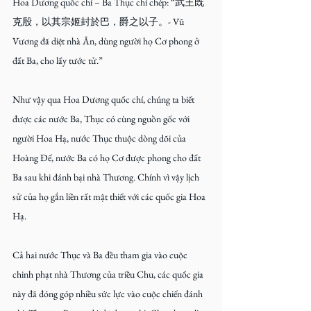
Hoa Dương quốc chí – Ba Thục chí chép: “武王既
克殷，以其宗姬封於巴，爵之以子。- Vũ 
Vương đã diệt nhà Ân, dùng người họ Cơ phong ở 
đất Ba, cho lấy tước tử.”
Như vậy qua Hoa Dương quốc chí, chúng ta biết 
được các nước Ba, Thục có cùng nguồn gốc với 
người Hoa Hạ, nước Thục thuộc dòng dõi của 
Hoàng Đế, nước Ba có họ Cơ được phong cho đất 
Ba sau khi đánh bại nhà Thương. Chính vì vậy lịch 
sử của họ gắn liền rất mật thiết với các quốc gia Hoa 
Hạ.
Cả hai nước Thục và Ba đều tham gia vào cuộc 
chinh phạt nhà Thương của triều Chu, các quốc gia 
này đã đóng góp nhiều sức lực vào cuộc chiến đánh 