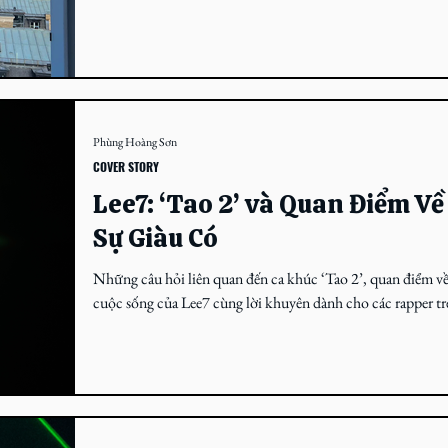
Dương, là nhà...
Phùng Hoàng Sơn
COVER STORY
Lee7: ‘Tao 2’ và Quan Điểm Về
Sự Giàu Có
Những câu hỏi liên quan đến ca khúc ‘Tao 2’, quan điểm v
cuộc sống của Lee7 cùng lời khuyên dành cho các rapper tr