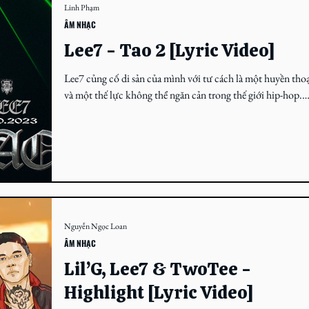
Linh Phạm
ÂM NHẠC
Lee7 - Tao 2 [Lyric Video]
Lee7 củng cố di sản của mình với tư cách là một huyền tho
và một thế lực không thể ngăn cản trong thế giới hip-hop.
Lee7 là một người...
Nguyễn Ngọc Loan
ÂM NHẠC
Lil’G, Lee7 & TwoTee -
Highlight [Lyric Video]