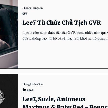
Phùng Hoàng Sơn
GVR
Lee7 Từ Chức Chủ Tịch GVR
Người cầm ngọn đuốc dẫn dắt GVR trong nhiều năm qua 
đưa ra thông báo nội bộ về kế hoạch rời khỏi vai trò quản tr
của tổ chức. Trưa...
Phùng Hoàng Sơn
ÂM NHẠC
Lee7, Suzie, Antoneus
Maximus & Baby Red - Bounc