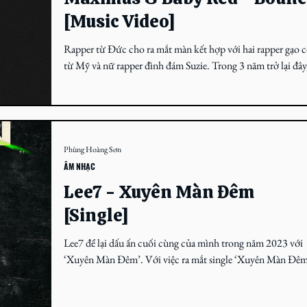
[Music Video]
Rapper từ Đức cho ra mắt màn kết hợp với hai rapper gạo c
từ Mỹ và nữ rapper đình đám Suzie. Trong 3 năm trở lại đây
Lee7 đang dần có...
Phùng Hoàng Sơn
ÂM NHẠC
Lee7 - Xuyên Màn Đêm
[Single]
Lee7 để lại dấu ấn cuối cùng của mình trong năm 2023 với
‘Xuyên Màn Đêm’. Với việc ra mắt single ‘Xuyên Màn Đêm
vào ngày 29/12 vừa qua,...