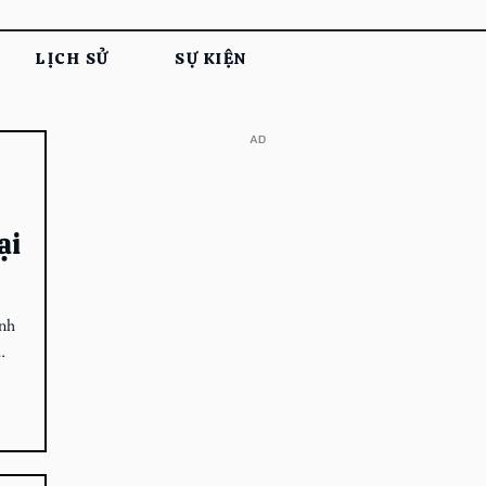
LỊCH SỬ
SỰ KIỆN
​AD
ại
ĩnh