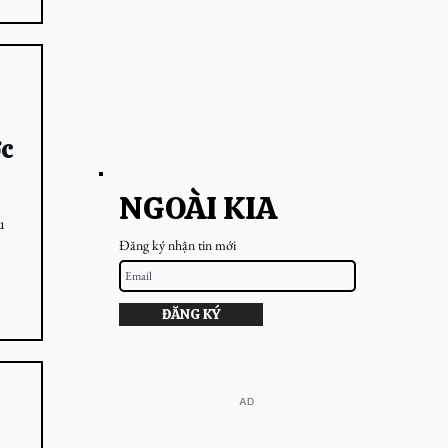
ớc
NGOÀI KIA
u
Đăng ký nhận tin mới
ĐĂNG KÝ
​AD