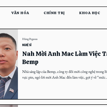
VĂN HÓA
CHÍNH TRỊ
KHOA HỌC
Hùng Pegasus
NGHỆ SĨ
Nah Mời Anh Mac Làm Việc T
Bemp
Nhà sáng lập của Bemp, công ty đổi mới công nghệ trong l
vực pin, ngỏ lời mời Anh Mac đến làm việc, gợi ý về “mức
lương phù hợp về lâu...