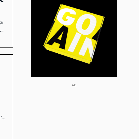
ội
,
​AD
’