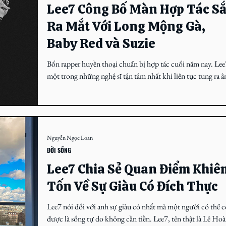
Lee7 Công Bố Màn Hợp Tác S
Ra Mắt Với Long Mộng Gà,
Baby Red và Suzie
Bốn rapper huyền thoại chuẩn bị hợp tác cuối năm nay. Lee
một trong những nghệ sĩ tận tâm nhất khi liên tục tung ra 
nhạc. Một phần...
Nguyễn Ngọc Loan
ĐỜI SỐNG
Lee7 Chia Sẻ Quan Điểm Khiê
Tốn Về Sự Giàu Có Đích Thực
Lee7 nói đối với anh sự giàu có nhất mà một người có thể 
được là sống tự do không cần tiền. Lee7, tên thật là Lê Ho