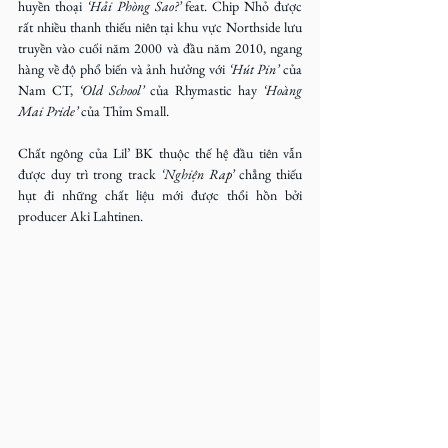
huyền thoại
 ‘Hải Phòng Sao?’
 feat. Chip Nhỏ được 
rất nhiều thanh thiếu niên tại khu vực Northside lưu 
truyền vào cuối năm 2000 và đầu năm 2010, ngang 
hàng về độ phổ biến và ảnh hưởng với 
‘Hút Pin’ 
của 
Nam CT,
 ‘Old School’
 của Rhymastic hay
 ‘Hoàng 
Mai Pride’
 của Thỉm Small.
Chất ngông của Lil’ BK thuộc thế hệ đầu tiên vẫn 
được duy trì trong track
 ‘Nghiện Rap’ 
chẳng thiếu 
hụt đi những chất liệu mới được thổi hồn bởi 
producer Aki Lahtinen.