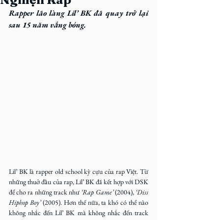
Rapper lão làng Lil’ BK đã quay trở lại 
sau 15 năm vắng bóng.
Lil’ BK là rapper old school kỳ cựu của rap Việt. Từ 
những thuở đầu của rap, Lil’ BK đã kết hợp với DSK 
để cho ra những track như 
‘Rap Game’ 
(2004), 
‘Diss 
Hiphop Boy’ 
(2005). Hơn thế nữa, ta khó có thể nào 
không nhắc đến Lil’ BK mà không nhắc đến track 