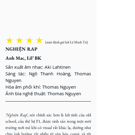
★ ★ ★ ★ 
(một đánh giá bởi Lê Minh Tú)
NGHIỆN RAP
Anh Mac, Lil’ BK
Sản xuất âm nhạc: Aki Lahtinen
Sáng tác: Ngô Thanh Hoàng, Thomas 
Nguyen
Hòa âm phối khí: Thomas Nguyen
Ảnh bìa nghệ thuật: Thomas Nguyen
‘Nghiện Rap’
, nói chính xác hơn là kết tinh của old 
school, của thế hệ F1, được sinh sản trong một môi 
trường mới mẻ khi có visual rất khác lạ, dường như 
chịu ảnh hưởng rất nhiều từ văn hóa comic và tất 