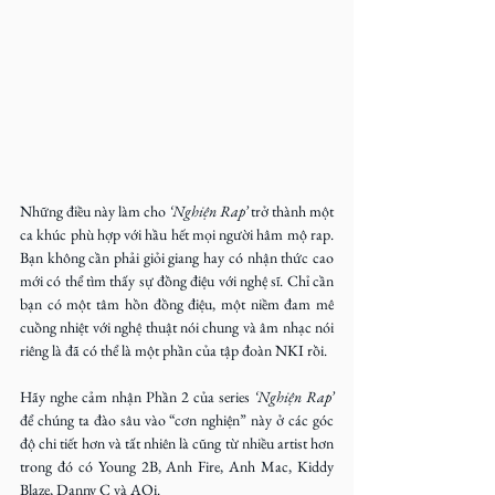
Những điều này làm cho
 ‘Nghiện Rap’
 trở thành một 
ca khúc phù hợp với hầu hết mọi người hâm mộ rap. 
Bạn không cần phải giỏi giang hay có nhận thức cao 
mới có thể tìm thấy sự đồng điệu với nghệ sĩ. Chỉ cần 
bạn có một tâm hồn đồng điệu, một niềm đam mê 
cuồng nhiệt với nghệ thuật nói chung và âm nhạc nói 
riêng là đã có thể là một phần của tập đoàn NKI rồi.
Hãy nghe cảm nhận Phần 2 của series 
‘Nghiện Rap’
để chúng ta đào sâu vào “cơn nghiện” này ở các góc 
độ chi tiết hơn và tất nhiên là cũng từ nhiều artist hơn 
trong đó có Young 2B, Anh Fire, Anh Mac, Kiddy 
Blaze, Danny C và AOi.