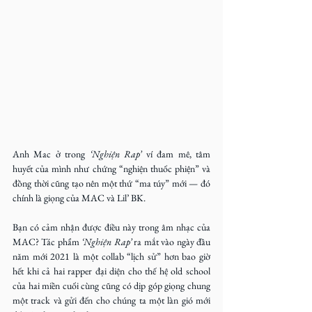
Anh Mac ở trong
 ‘Nghiện Rap’ 
ví đam mê, tâm 
huyết của mình như chứng “nghiện thuốc phiện” và 
đồng thời cũng tạo nên một thứ “ma túy” mới — đó 
chính là giọng của MAC và Lil’ BK.
Bạn có cảm nhận được điều này trong âm nhạc của 
MAC? Tác phẩm
 ‘Nghiện Rap’ 
ra mắt vào ngày đầu 
năm mới 2021 là một collab “lịch sử” hơn bao giờ 
hết khi cả hai rapper đại diện cho thế hệ old school 
của hai miền cuối cùng cũng có dịp góp giọng chung 
một track và gửi đến cho chúng ta một làn gió mới 