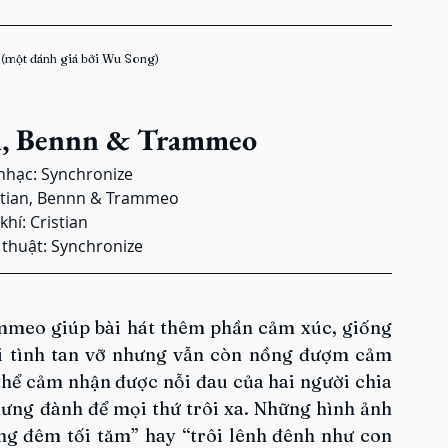
 
(một đánh giá bởi Wu Song)
n, Bennn & Trammeo
nhạc: Synchronize
istian, Bennn & Trammeo
hí: Cristian
 thuật: Synchronize
mmeo giúp bài hát thêm phần cảm xúc, giống 
i tình tan vỡ nhưng vẫn còn nồng đượm cảm 
thể cảm nhận được nỗi đau của hai người chia 
hưng đành để mọi thứ trôi xa. Những hình ảnh 
ng đêm tối tăm” hay “trôi lênh đênh như con 