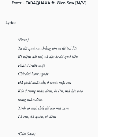
Feetz - TADAQUAXA ft. Gico Saw [M/V]
Lyrics:
(Feetz)
Ta đã quá xa, chẳng còn ai để trả lời
Kỉ niệm dối trá, và độc ác đã quá liều
Phải ở trước mặt
Chờ đợi bước ngoặt
Đã phải xuất sắc, ở trước mặt em
Kéo ở trong màn đêm, bị l*n, mà kéo vào 
trong màn đêm
Tình cờ anh chết để cho mà xem
Là em, đã quên, về đêm
(Gico Saw)