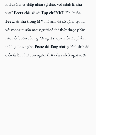
khi chúng ta chấp nhận sự thật, với mình là như 
vậy," 
Feetz
 chia sẻ với 
Tạp chí NKI
. Khi buồn, 
Feetz
 sẽ như trong MV mà anh đã cố gắng tạo ra 
với mong muốn mọi người có thể thấy được phần 
nào nỗi buồn của người nghệ sĩ qua mỗi tác phẩm 
mà họ đang nghe. 
Feetz
 đã dùng những hình ảnh để 
diễn tả lên như con người thật của anh ở ngoài đời.