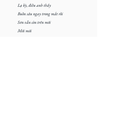
Lạ kỳ, điều anh thấy
Buồn sâu ngay trong mắt rồi
Sơn vẫn còn trên môi
Môi môi
Sáng chói
Anh lôi thôi
Mỗi tối
Lừa dối (×2)
Anh chưa tới
Ta đã quá xa, chẳng còn ai để trả lời
Kỉ niệm dối trá, và độc ác đã quá liều
Phải ở trước mặt
Chờ đợi bước ngoặt
Đã phải xuất sắc, ở trước mặt em
Kéo ở trong màn đêm, bị l*n, mà kéo vào 
trong màn đêm