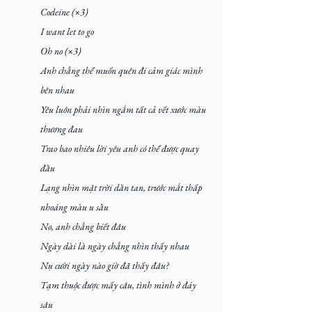
Codeine (×3)
I want let to go
Oh no (×3)
Anh chẳng thể muốn quên đi cảm giác mình 
bên nhau
Yêu luôn phải nhìn ngắm tất cả vết xước màu 
thương đau
Trao bao nhiêu lời yêu anh có thể được quay 
đầu
Lạng nhìn mặt trời dần tan, trước mắt thấp 
nhoáng màu u sầu
No, anh chẳng biết đâu
Ngày dài là ngày chẳng nhìn thấy nhau
Nụ cười ngày nào giờ đã thấy đâu?
Tạm thuộc được mấy câu, tình mình ở đáy 
sâu