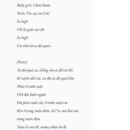
Baby girl, I dont know
Yeah, I’m say no (×4)
So high
Chỉ là giấc mơ tồi
So high
Coi như là ta đã quen
(Feetz)
Ta đã quá xa, chẳng còn ai để trả lời
Kỉ niệm dối trá, và độc ác đã quá liều
Phải ở trước mặt
Chờ đợi bước ngoặt
Đã phải xuất sắc, ở trước mặt em
Kéo ở trong màn đêm, bị l*n, mà kéo vào 
trong màn đêm
Toàn là mơ đi, money được bơ đi