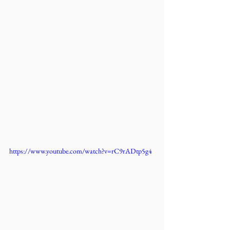
https://www.youtube.com/watch?v=rC9rADtp5g4