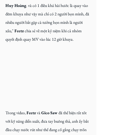
Huy Hoàng
. và có 1 điều khá hài hước là quay vào 
đêm khuya như vậy mà chỉ có 2 người bọn mình, đã 
nhiều người bắt gặp cà tưởng bọn mình là người 
xấu," 
Feetz
 chia sẻ về một kỷ niệm khi cả nhóm 
quyết định quay MV vào lúc 12 giờ khuya.
Trong video, 
Feetz
 và 
Gico Saw
 đã thể hiện rất tốt 
với kỹ năng diễn xuất, đưa tay buông thả, anh ấy bắt 
đầu chạy nước rút như thể đang cố gắng chạy trốn 