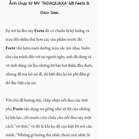
Ảnh chụp từ MV 'TADAQUAXA' bởi Feetz & 
Gico Saw.
Sự trở lại lần này 
Feetz
 đã có chuẩn bị kỹ lưỡng và 
trau dồi nhiều thứ hơn các sản phẩm trước đó. 
Feetz
 vẫn luôn nuôi dưỡng màu sắc âm nhạc buồn 
sầu của mình đến với tai người nghe, anh đã dùng và 
vô tình dùng vài lần những lời hát hơi thiếu đầu đuôi, 
nhưng để mà bỏ nó đi, thì biết đâu lại bỏ phí điều gì 
đó đặc biệt của nó.
Với chủ đề buông thả, chấp nhận nỗi đau của tình 
yêu, 
Feetz
 vận dụng nó giống như từ lời của những 
kẻ bất lực, chỉ muốn cứu chữa cho nỗi đau này một 
cách "vô thức" và đó là khi họ đã cạn kiệt lời nói của 
mình. "Những gì buông thả nhất, thoải mái nhất, là 