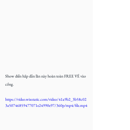
Show diễn hấp dẫn lần này hoàn toàn FREE VÉ vào 
cổng.
https://video.wixstatic.com/video/41a9b2_3b58c02
3a50746859477071e24990e97/360p/mp4/file.mp4