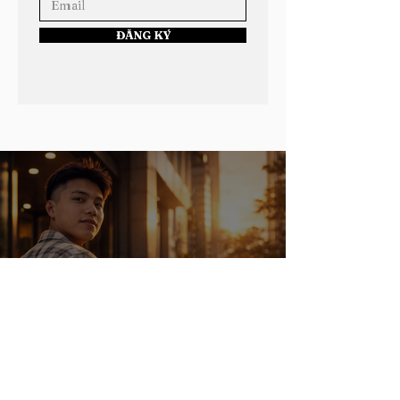
ĐĂNG KÝ
Học Viện Ngoài Kia: Roychu Chính Thức
Chấm Dứt Hợp Đồng