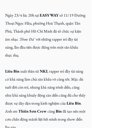
Ngày 23/4 lúc 20h tại 
EASY WAY
 số 11/19 Đường 
Thoại Ngọc Hầu, phường Hoà Thạnh, quận Tân 
Phú, Thành phố Hồ Chí Minh đã tổ chức sự kiện 
âm nhạc
 'Show Đá' 
với những rapper trẻ đầy tài 
năng, lần đầu tiên được đứng trên một sân khấu 
thực thụ.
Liêu Bin
 xuất thân từ 
NKI
, rapper trẻ đầy tài năng 
có khả năng làm chủ sân khấu vô cùng tốt. Mặc dù 
tuổi đời còn trẻ, nhưng khả năng trình diễn, cũng 
như khả năng khuấy động sàn diễn cũng đủ cho thấy 
được sự dày dặn trong kinh nghiệm của 
Liêu Bin
. 
Anh em 
Thiên Sơn Crew 
cùng 
Bin
 đã tạo nên một 
cơn chấn động mãnh liệt hết mình trong show diễn 
lần này. 