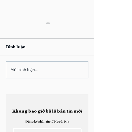
Bình luận
Học Viện Ngoài Kia:
Học Viện Ngoà
Viết bình luận...
Thông Điệp Hướng Dẫn
Vinh Danh Han
Xác Lập Tính Đặc Thù
“Thành Viên 
Khóa 2026
2025”
Không bao giờ bỏ lỡ bản tin mới
Đăng ký nhận tin từ Ngoài Kia