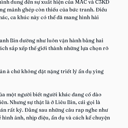
 hình dung đến sự xuất hiện của MAC và C3KD 
ng mảnh ghép còn thiếu của bức tranh. Điều 
hác, ca khúc này có thể đã mang hình hài 
uanh Bin dường như luôn vận hành bằng hai 
ch sắp xếp thế giới thành những lựa chọn rõ 
iản à chứ không đặt nặng triết lý ẩn dụ ying 
của một người biết người khác đang cố đào 
n. Nhưng sự thật là ở Liêu Bin, cái gọi là 
oán rất kỹ. Đằng sau những câu rap nghe như 
ề hình ảnh, nhịp điệu, ẩn dụ và cách kể chuyện 