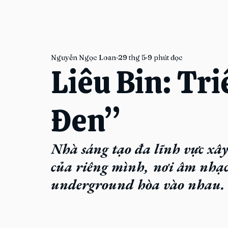
Nguyễn Ngọc Loan
29 thg 5
9 phút đọc
Liêu Bin: Tr
Đen”
Nhà sáng tạo đa lĩnh vực xây
của riêng mình, nơi âm nhạc,
underground hòa vào nhau.