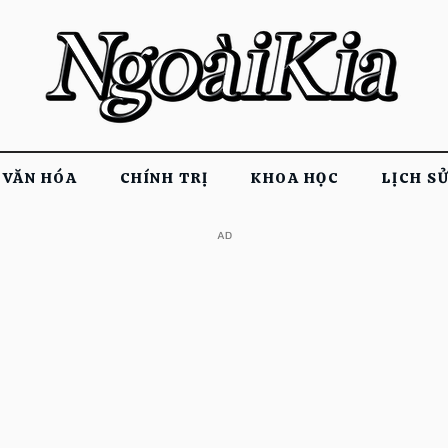
VĂN HÓA
CHÍNH TRỊ
KHOA HỌC
LỊCH S
​AD