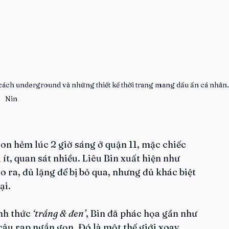
cách underground và những thiết kế thời trang mang dấu ấn cá nhân.
Nin
on hẻm lúc 2 giờ sáng ở quận 11, mặc chiếc 
 ít, quan sát nhiều. Liêu Bin xuất hiện như 
ra, đủ lặng để bị bỏ qua, nhưng đủ khác biệt 
ại.
h thức 
‘trắng & đen’
, Bin đã phác họa gần như 
câu rap ngắn gọn. Đó là một thế giới xoay 