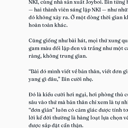
NKI, cùng nhà sản xuất Joyboi. Bin từng
— hai thành viên sáng lập NKI — như nhữ
đó không xảy ra. Ở một dòng thời gian k
hoàn toàn khác.
Cũng giống như bài hát, mọi thứ xung q
gam màu đối lập đen và trắng như một cá
ràng, không trung gian.
“Bài đó mình viết về bản thân, viết đơn g
yang gì đâu,” Bin cười nhẹ.
Đó là kiểu cười hơi ngại, hơi phòng thủ 
sâu vào thứ mà bản thân chỉ xem là tự nhiê
“đơn giản” luôn có cảm giác được tính t
lời kể đời thường là hàng loạt lựa chọn v
được sắp đặt cẩn thận.