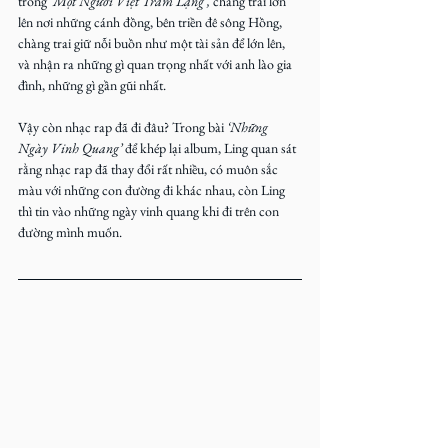
trong
 ‘Một Người Việt Trầm Lặng’,
 chàng trai lớn 
lên nơi những cánh đồng, bên triền đê sông Hồng, 
chàng trai giữ nỗi buồn như một tài sản để lớn lên, 
và nhận ra những gì quan trọng nhất với anh lào gia 
đình, những gì gần gũi nhất.
Vậy còn nhạc rap đã đi đâu? Trong bài 
‘Những 
Ngày Vinh Quang’
 để khép lại album, Ling quan sát 
rằng nhạc rap đã thay đổi rất nhiều, có muôn sắc 
màu với những con đường đi khác nhau, còn Ling 
thì tin vào những ngày vinh quang khi đi trên con 
đường mình muốn.