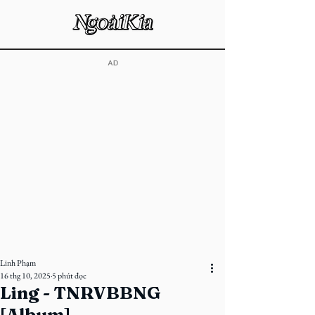
​AD
Linh Phạm
16 thg 10, 2025
5 phút đọc
Ling - TNRVBBNG
[Album]