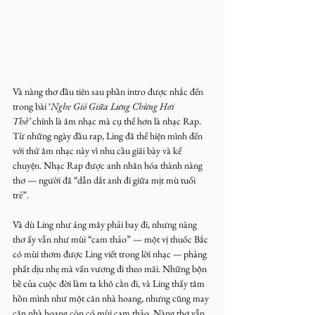
Và nàng thơ đầu tiên sau phần intro được nhắc đến 
trong bài ‘
Nghe Gió Giữa Lưng Chừng Hơi 
Thở’
 chính là âm nhạc mà cụ thể hơn là nhạc Rap. 
Từ những ngày đầu rap, Ling đã thể hiện mình đến 
với thứ âm nhạc này vì nhu cầu giãi bày và kể 
chuyện. Nhạc Rap được anh nhân hóa thành nàng 
thơ — người đã “dẫn dắt anh đi giữa mịt mù tuổi 
trẻ”.
Và dù Ling như áng mây phải bay đi, nhưng nàng 
thơ ấy vẫn như mùi “cam thảo” — một vị thuốc Bắc 
có mùi thơm được Ling viết trong lời nhạc
 — 
phảng 
phất dịu nhẹ mà vấn vương đi theo mãi. Những bộn 
bề của cuộc đời làm ta khô cằn đi, và Ling thấy tâm 
hồn mình như một căn nhà hoang, nhưng cũng may 
căn nhà hoang còn có mùi cam thảo. Nàng thơ vẫn 