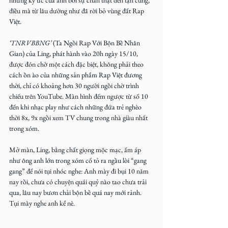
những ký ức của anh bởi sự chân thật đến tận cùng, 
điều mà từ lâu dường như đã rời bỏ vùng đất Rap 
Việt.
‘TNRVBBNG’
 (Ta Ngồi Rap Với Bộn Bề Nhân 
Gian) của Ling, phát hành vào 20h ngày 15/10, 
được đón chờ một cách đặc biệt, không phải theo 
cách ồn ào của những sản phẩm Rap Việt đương 
thời, chỉ có khoảng hơn 30 người ngồi chờ trình 
chiếu trên YouTube. Màn hình đếm ngược từ số 10 
đến khi nhạc play như cách những đứa trẻ nghèo 
thời 8x, 9x ngồi xem TV chung trong nhà giàu nhất 
trong xóm.
Mở màn, Ling, bằng chất giọng mộc mạc, ấm áp 
như ông anh lớn trong xóm cố tỏ ra ngầu lòi “gang 
gang” để nói tụi nhóc nghe: Anh mày đi bụi 10 năm 
nay rồi, chưa có chuyện quái quỷ nào tao chưa trải 
qua, lâu nay bươn chải bộn bề quá nay mới rảnh. 
Tụi mày nghe anh kể nè.