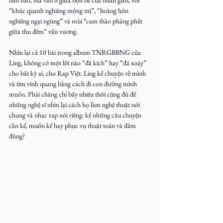
bàn nào, mà vẫn ở giữa bộn bề của nhân gian, với 
“khúc quanh nghiêng mộng mị”, “hoàng hôn 
nghiêng ngại ngùng” và mùi “cam thảo phảng phất 
giữa thu đêm” vấn vương.
Nhìn lại cả 10 bài trong album TNRGBBNG của 
Ling, không có một lời nào “đã kích” hay “đá xoáy” 
cho bất kỳ ai, cho Rap Việt. Ling kể chuyện về mình 
và tìm vinh quang bằng cách đi con đường mình 
muốn. Phải chăng chỉ bấy nhiêu thôi cũng đủ để 
những nghệ sĩ nhìn lại cách họ làm nghệ thuật nói 
chung và nhạc rap nói riêng: kể những câu chuyện 
cần kể, muốn kể hay phục vụ thuật toán và đám 
đông?