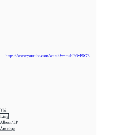
https://www.youtube.com/watch?v=msbPt3vFSGE
Thẻ:
Ling
Album/EP
Âm nhạc