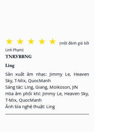
★ ★ ★ ★ ★
(một đánh giá bởi 
Linh Phạm)
TNRVBBNG
Ling
Sản xuất âm nhạc: Jimmy Le, Heaven 
Sky, T-Mix, QuocManh
Sáng tác: Ling, Giang, Moikoson, JIN
Hòa âm phối khí: Jimmy Le, Heaven Sky, 
T-Mix, QuocManh
Ảnh bìa nghệ thuật: Ling