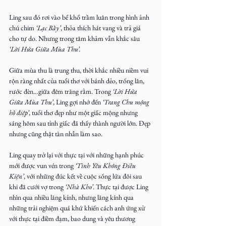
Ling sau đó rơi vào bể khổ trầm luân trong hình ảnh 
chú chim
 ‘Lạc Bầy’
, thỏa thích hát vang và trả giá 
cho tự do. Nhưng trong tâm khảm vẫn khắc sâu 
‘Lời Hứa Giữa Mùa Thu’.
Giữa mùa thu là trung thu, thời khắc nhiều niềm vui 
rộn ràng nhất của tuổi thơ với bánh dẻo, trống lân, 
rước đèn…giữa đêm trăng rằm. Trong 
‘Lời Hứa 
Giữa Mùa Thu’
, Ling gợi nhớ đến
 ‘Trang Chu mộng 
hồ điệp’
, tuổi thơ đẹp như một giấc mộng nhưng 
sáng hôm sau tỉnh giấc đã thấy thành người lớn. Đẹp 
nhưng cũng thật tàn nhẫn làm sao.
Ling quay trở lại với thực tại với những hạnh phúc 
mới được vun vén trong 
‘Tình Yêu Không Điều 
Kiện’
, với những đúc kết về cuộc sống lứa đôi sau 
khi đã cưới vợ trong 
‘Nhà Kho’
. Thực tại được Ling 
nhìn qua nhiều lăng kính, nhưng lăng kính qua 
những trải nghiệm quá khứ khiến cách anh ứng xử 
với thực tại điềm đạm, bao dung và yêu thương 