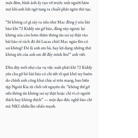
một đêm, hình ảnh ấy rạn vỡ trước mắt người hâm 
mộ khi anh bất ngờ tung ra chuỗi phát ngôn thô tục. 
“Sẽ không có gì xảy ra nếu như Mac đồng ý xóa bài 
báo khi 72 Kiddy xin gỡ báo, đằng này ngược lại 
không xóa còn bơm thêm thông tin sai sự thật vào 
bài báo rẻ rách đó thì Lucas chửi Mac ngáo lồn có 
sai không? Đó là anh em hả, hay lợi dụng những thứ 
không tốt của anh em để đẩy mình lên?” anh viết.
Đầu dây mối nhợ của vụ việc xuất phát khi 72 Kiddy 
yêu cầu gỡ bỏ bài báo có chi tiết về quá khứ tay buôn 
do chính anh công khai chia sẻ trên mạng, ban biên 
tập Ngoài Kia từ chối với nguyên tắc “không thể gỡ 
nếu thông tin không sai sự thật hoặc chỉ vì có người 
thích hay không thích” — một đạo đức nghề báo chí 
mà NKI nhiều lần nhấn mạnh.