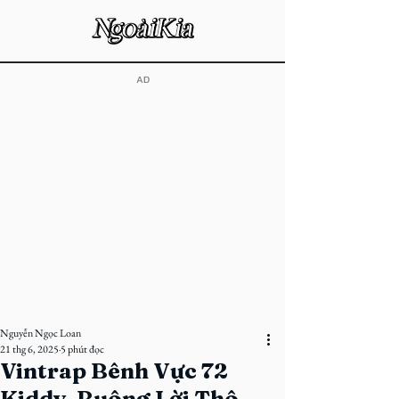
​AD
Nguyễn Ngọc Loan
21 thg 6, 2025
5 phút đọc
Vintrap Bênh Vực 72
Kiddy, Buông Lời Thô