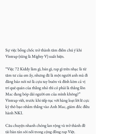
Sự việc bỗng chốc trở thành tâm điểm chú ý khi 
Vintrap (từng là Mighty V) xuất hiện.
“Việc 72 Kiddy làm gì, bán gì, rap gì trên nhạc là từ 
tâm tư của em ấy, nhưng đã là một người anh mà đi 
đăng báo nói nó là cựu tay buôn và đính kèm cả vị 
trí quê quán của thẳng nhỏ thì có phải là thằng lồn 
Mac đang bóp dái người em của mình không?” 
Vintrap viết, trước khi tiếp tục với hàng loạt lời lẽ cực 
kỳ thô bạo nhắm thẳng vào Anh Mac, giám đốc điều 
hành NKI.
Câu chuyện nhanh chóng lan rộng và trở thành đề 
tài bàn tán sôi nổi trong cộng đồng rap Việt.