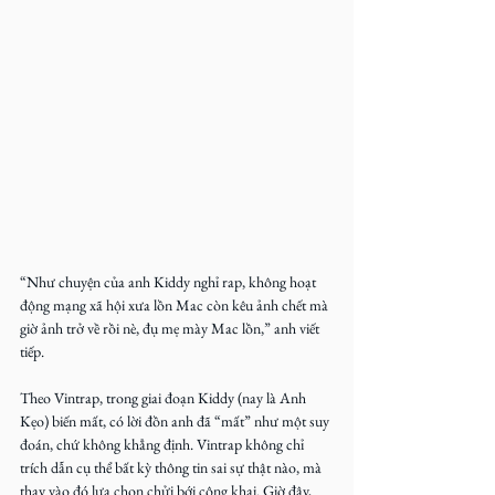
“Như chuyện của anh Kiddy nghỉ rap, không hoạt 
động mạng xã hội xưa lồn Mac còn kêu ảnh chết mà 
giờ ảnh trở về rồi nè, đụ mẹ mày Mac lồn,” anh viết 
tiếp.
Theo Vintrap, trong giai đoạn Kiddy (nay là Anh 
Kẹo) biến mất, có lời đồn anh đã “mất” như một suy 
đoán, chứ không khẳng định. Vintrap không chỉ 
trích dẫn cụ thể bất kỳ thông tin sai sự thật nào, mà 
thay vào đó lựa chọn chửi bới công khai. Giờ đây, 