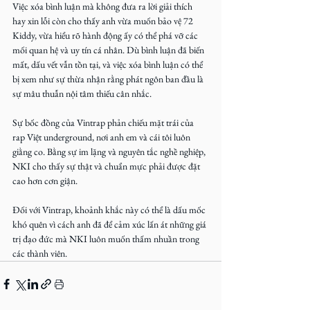
Việc xóa bình luận mà không đưa ra lời giải thích 
hay xin lỗi còn cho thấy anh vừa muốn bảo vệ 72 
Kiddy, vừa hiểu rõ hành động ấy có thể phá vỡ các 
mối quan hệ và uy tín cá nhân. Dù bình luận đã biến 
mất, dấu vết vẫn tồn tại, và việc xóa bình luận có thể 
bị xem như sự thừa nhận rằng phát ngôn ban đầu là 
sự mâu thuẫn nội tâm thiếu cân nhắc.
Sự bốc đồng của Vintrap phản chiếu mặt trái của 
rap Việt underground, nơi anh em và cái tôi luôn 
giằng co. Bằng sự im lặng và nguyên tắc nghề nghiệp, 
NKI cho thấy sự thật và chuẩn mực phải được đặt 
cao hơn cơn giận.
Đối với Vintrap, khoảnh khắc này có thể là dấu mốc 
khó quên vì cách anh đã để cảm xúc lấn át những giá 
trị đạo đức mà NKI luôn muốn thấm nhuần trong 
các thành viên.