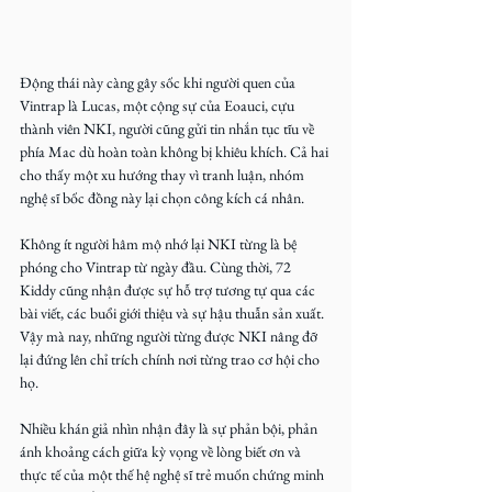
Động thái này càng gây sốc khi người quen của 
Vintrap là Lucas, một cộng sự của Eoauci, cựu 
thành viên NKI, người cũng gửi tin nhắn tục tĩu về 
phía Mac dù hoàn toàn không bị khiêu khích. Cả hai 
cho thấy một xu hướng thay vì tranh luận, nhóm 
nghệ sĩ bốc đồng này lại chọn công kích cá nhân.
Không ít người hâm mộ nhớ lại NKI từng là bệ 
phóng cho Vintrap từ ngày đầu. Cùng thời, 72 
Kiddy cũng nhận được sự hỗ trợ tương tự qua các 
bài viết, các buổi giới thiệu và sự hậu thuẫn sản xuất. 
Vậy mà nay, những người từng được NKI nâng đỡ 
lại đứng lên chỉ trích chính nơi từng trao cơ hội cho 
họ.
Nhiều khán giả nhìn nhận đây là sự phản bội, phản 
ánh khoảng cách giữa kỳ vọng về lòng biết ơn và 
thực tế của một thế hệ nghệ sĩ trẻ muốn chứng minh 