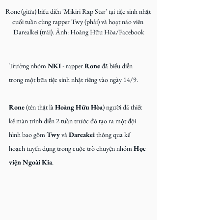
Rone (giữa) biểu diễn 'Mikiri Rap Star' tại tiệc sinh nhật 
cuối tuần cùng rapper Twy (phải) và hoạt náo viên 
Darealkei (trái). Ảnh: Hoàng Hữu Hòa/Facebook
Trưởng nhóm 
NKI
 - rapper 
Rone
 đã biểu diễn 
trong một bữa tiệc sinh nhật riêng vào ngày 14/9.
Rone
 (tên thật là 
Hoàng Hữu Hòa
) người đã thiết 
kế màn trình diễn 2 tuần trước đó tạo ra một đội 
hình bao gồm 
Twy
 và 
Dareakei
 thông qua kế 
hoạch tuyển dụng trong cuộc trò chuyện nhóm 
Học 
viện Ngoài Kia
.