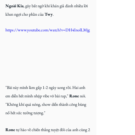
Ngoài Kia
, gây bất ngờ khi khán giả dành nhiều lời 
khen ngợi cho phần của 
Twy
.
https://www.youtube.com/watch?v=DH4InolLMjg
"Bài này mình làm gấp 1-2 ngày xong rồi. Hai anh 
em diễn hết mình nhập vibe vô bài rap," 
Rone
 nói. 
"Không khí quá nóng, show diễn thành công bùng 
nổ hết sức tưởng tượng." 
Rone
 tự hào về chiến thắng tuyệt đối của anh cùng 2 