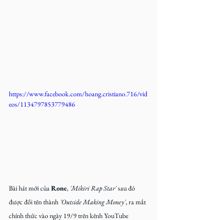
https://www.facebook.com/hoang.cristiano.716/vid
eos/1134797853779486
Bài hát mới của 
Rone
, 
'Mikiri Rap Star' 
sau đó 
được đổi tên thành 
'Outside Making Money'
, ra mắt 
chính thức vào ngày 19/9 trên kênh YouTube 