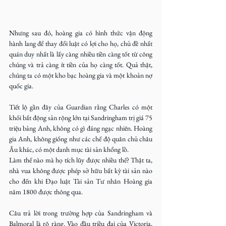
Nhưng sau đó, hoàng gia có hình thức vận động 
hành lang để thay đổi luật có lợi cho họ, chủ đề nhất 
quán duy nhất là lấy càng nhiều tiền càng tốt từ công 
chúng và trả càng ít tiền của họ càng tốt. Quả thật, 
chúng ta có một kho bạc hoàng gia và một khoản nợ 
quốc gia.
Tiết lộ gần đây của Guardian rằng Charles có một 
khối bất động sản rộng lớn tại Sandringham trị giá 75 
triệu bảng Anh, không có gì đáng ngạc nhiên. Hoàng 
gia Anh, không giống như các chế độ quân chủ châu 
Âu khác, có một danh mục tài sản khổng lồ.
Làm thế nào mà họ tích lũy được nhiều thế? Thật ta, 
nhà vua không được phép sở hữu bất kỳ tài sản nào 
cho đến khi Đạo luật Tài sản Tư nhân Hoàng gia 
năm 1800 được thông qua.
Câu trả lời trong trường hợp của Sandringham và 
Balmoral là rõ ràng. Vào đầu triều đại của Victoria, 