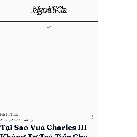
​AD
Hồ Tri Thức
2 thg 5, 2023
5 phút đọc
Tại Sao Vua Charles III
Không Tự Trả Tiền Cho