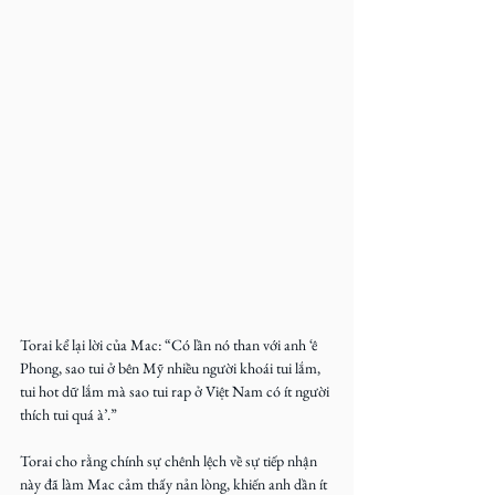
Torai kể lại lời của Mac: “Có lần nó than với anh ‘ê 
Phong, sao tui ở bên Mỹ nhiều người khoái tui lắm, 
tui hot dữ lắm mà sao tui rap ở Việt Nam có ít người 
thích tui quá à’.”
Torai cho rằng chính sự chênh lệch về sự tiếp nhận 
này đã làm Mac cảm thấy nản lòng, khiến anh dần ít 