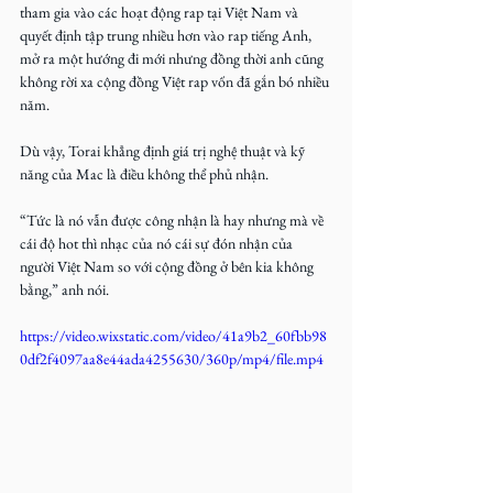
tham gia vào các hoạt động rap tại Việt Nam và 
quyết định tập trung nhiều hơn vào rap tiếng Anh, 
mở ra một hướng đi mới nhưng đồng thời anh cũng 
không rời xa cộng đồng Việt rap vốn đã gắn bó nhiều 
năm.
Dù vậy, Torai khẳng định giá trị nghệ thuật và kỹ 
năng của Mac là điều không thể phủ nhận. 
“Tức là nó vẫn được công nhận là hay nhưng mà về 
cái độ hot thì nhạc của nó cái sự đón nhận của 
người Việt Nam so với cộng đồng ở bên kia không 
bằng,” anh nói.
https://video.wixstatic.com/video/41a9b2_60fbb98
0df2f4097aa8e44ada4255630/360p/mp4/file.mp4