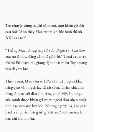
T
rò chuyện cùng người hâm mộ
, một khán giả đặt 
câu hỏi: “Anh thấy Mac trước khi lúc hình thành 
NKI ra sao?” 
“Thằng Mac nó rap hay từ xưa tới giờ rồi. Cái flow 
của nó là flow đẳng cấp thế giới rồi,” Torai cau mày 
rồi trả lời chậm rãi, giọng đậm chất miền Tây nhưng 
vẫn đầy uy lực.
Theo Torai, Mac vốn sở hữu kỹ thuật rap và khả 
năng gieo vần mạch lạc từ rất sớm. Thậm chí, anh 
từng tâm sự với đàn anh rằng khi ở Mỹ, âm nhạc 
của mình được khán giả nước ngoài đón nhận nhiệt 
tình, tạo nên sức hút lớn. Nhưng ngược lại, khi phát 
hành sản phẩm bằng tiếng Việt, mức độ lan tỏa lại 
hạn chế hơn nhiều.