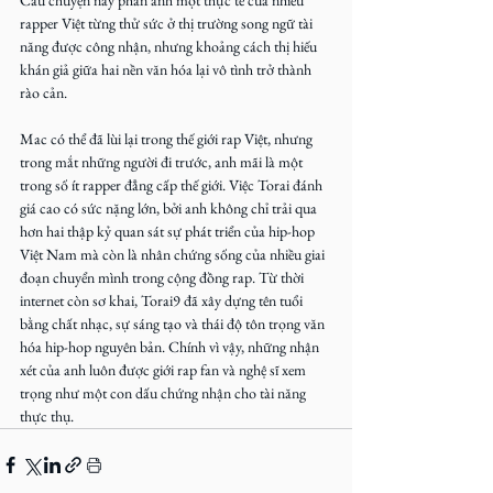
rapper Việt từng thử sức ở thị trường song ngữ tài 
năng được công nhận, nhưng khoảng cách thị hiếu 
khán giả giữa hai nền văn hóa lại vô tình trở thành 
rào cản.
Mac có thể đã lùi lại trong thế giới rap Việt, nhưng 
trong mắt những người đi trước, anh mãi là một 
trong số ít rapper đẳng cấp thế giới. Việc Torai đánh 
giá cao có sức nặng lớn, bởi anh không chỉ trải qua 
hơn hai thập kỷ quan sát sự phát triển của hip-hop 
Việt Nam mà còn là nhân chứng sống của nhiều giai 
đoạn chuyển mình trong cộng đồng rap. Từ thời 
internet còn sơ khai, Torai9 đã xây dựng tên tuổi 
bằng chất nhạc, sự sáng tạo và thái độ tôn trọng văn 
hóa hip-hop nguyên bản. Chính vì vậy, những nhận 
xét của anh luôn được giới rap fan và nghệ sĩ xem 
trọng như một con dấu chứng nhận cho tài năng 
thực thụ.