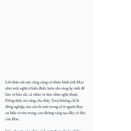
Lời nhận xét này càng củng cố thêm hình ảnh Mac 
như một nghệ sĩ kiên định, luôn sẵn sàng hy sinh để 
bảo vệ bản sắc cá nhân và tầm nhìn nghệ thuật. 
Đồng thời, nó cũng cho thấy Torai không chỉ là 
đồng nghiệp, mà còn là một trong số ít người thực 
sự hiểu và tôn trọng con đường sáng tạo đầy cô độc 
của Mac.
Câu chuyện này phản ánh một thực tế của nhiều 