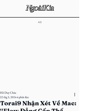
​AD
Hồ Duy Chúc
22 thg 3, 2024
4 phút đọc
Torai9 Nhận Xét Về Mac:
“Flow Đẳng Cấp Thế