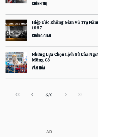
CHÍNH TRỊ
Hiệp Ước Không Gian Vũ Trụ Năm
1967
KHÔNG GIAN
Những Lựa Chọn Lịch Sử Của Người
Mông Cổ
VĂN HÓA
6
/
6
​AD