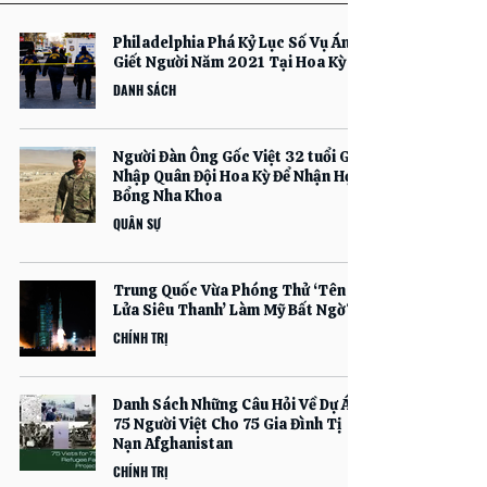
Philadelphia Phá Kỷ Lục Số Vụ Án
Giết Người Năm 2021 Tại Hoa Kỳ
DANH SÁCH
Người Đàn Ông Gốc Việt 32 tuổi Gia
Nhập Quân Đội Hoa Kỳ Để Nhận Học
Bổng Nha Khoa
QUÂN SỰ
Trung Quốc Vừa Phóng Thử ‘Tên
Lửa Siêu Thanh’ Làm Mỹ Bất Ngờ?
CHÍNH TRỊ
Danh Sách Những Câu Hỏi Về Dự Án
75 Người Việt Cho 75 Gia Đình Tị
Nạn Afghanistan
CHÍNH TRỊ