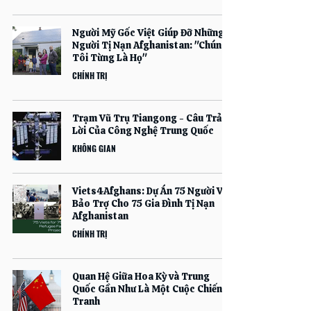
Người Mỹ Gốc Việt Giúp Đỡ Những
Người Tị Nạn Afghanistan: "Chúng
Tôi Từng Là Họ"
CHÍNH TRỊ
Trạm Vũ Trụ Tiangong - Câu Trả
Lời Của Công Nghệ Trung Quốc
KHÔNG GIAN
Viets4Afghans: Dự Án 75 Người Việt
Bảo Trợ Cho 75 Gia Đình Tị Nạn
Afghanistan
CHÍNH TRỊ
Quan Hệ Giữa Hoa Kỳ và Trung
Quốc Gần Như Là Một Cuộc Chiến
Tranh