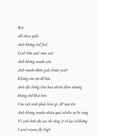
Bry:
All these pills
Anh không thể feel
Linh hồn anh mục nát
Anh không muốn yêu
Anh muốn được giải thoát yeah
Không còn sức để kêu
Anh đã chống chọi bao nhiêu đêm nhưng 
không thể khá hơn
Còn việc anh phải làm gì, để xoá tên
Anh không muốn nhận quá nhiều sự hi vọng
Vì anh biết dù sao rồi cũng sẽ về lại số không
I ain’t tryna fly high