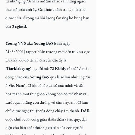
từ những người hâm mộ âm nhạc và những người 
theo dõi của anh ấy. Ca khúc chính trong mixtape 
được chia sẻ rộng rãi bởi lượng fan ủng hộ hùng hậu 
của 3 nghệ sĩ.
Young VVS 
aka 
Young Bo5
 (sinh ngày 
21/5/2001) rapper bí ẩn trường mới đến từ khu vực 
Daklak, do đó tên nhóm của cậu ấy là 
"
Darklakgang
", người mà 
72 Kiddy
 rất nể "vì màu 
dòng nhạc của 
Young Bo5
 quá lạ so với nhiều người 
ở Việt Nam", đã lột bỏ lớp da cũ của mình và tiến 
hóa thành một thứ gì đó không còn có thể nhận ra. 
Lướt qua những con đường vô tâm này, anh đã làm 
chủ được nghệ thuật của dòng chảy âm thanh. Đó là 
cuộc chiến cuối cùng giữa thiên thần và ác quỷ, đại 
diện cho bản chất thực sự cơ bản của con người. 