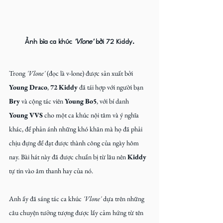
Ảnh bìa ca khúc 
'Vlone'
 bởi 72 Kiddy.
Trong
 'Vlone' 
(đọc là v-lone) được sản xuất bởi 
Young Draco
, 
72 Kiddy
 đã tái hợp với người bạn 
Bry
 và cộng tác viên 
Young Bo5
, với bí danh 
Young VVS
 cho một ca khúc nội tâm và ý nghĩa 
khác, để phản ánh những khó khăn mà họ đã phải 
chịu đựng để đạt được thành công của ngày hôm 
nay. Bài hát này đã được chuẩn bị từ lâu nên 
Kiddy
tự tin vào âm thanh hay của nó.
Anh ấy đã sáng tác ca khúc
 'Vlone' 
dựa trên những 
câu chuyện tưởng tượng được lấy cảm hứng từ tên 