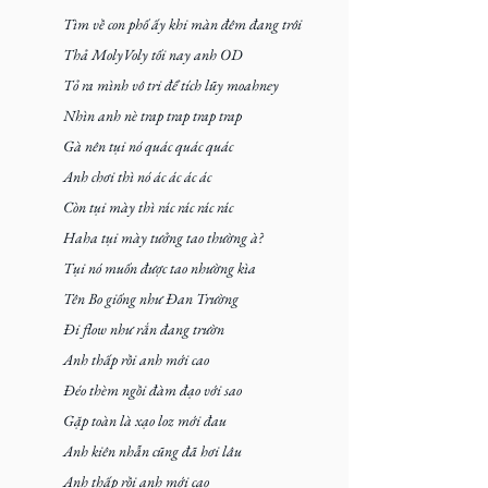
Tìm về con phố ấy khi màn đêm đang trôi
Thả MolyVoly tối nay anh OD
Tỏ ra mình vô tri để tích lũy moahney
Nhìn anh nè trap trap trap trap
Gà nên tụi nó quác quác quác
Anh chơi thì nó ác ác ác ác
Còn tụi mày thì rác rác rác rác
Haha tụi mày tưởng tao thường à?
Tụi nó muốn được tao nhường kìa
Tên Bo giống như Đan Trường
Đi flow như rắn đang trườn
Anh thấp rồi anh mới cao
Đéo thèm ngồi đàm đạo với sao
Gặp toàn là xạo loz mới đau
Anh kiên nhẫn cũng đã hơi lâu
Anh thấp rồi anh mới cao