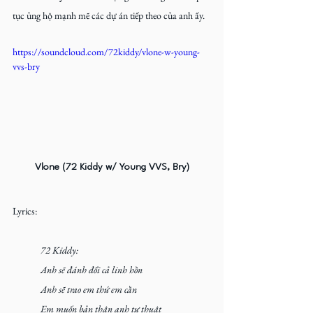
tục ủng hộ mạnh mẽ các dự án tiếp theo của anh ấy.
https://soundcloud.com/72kiddy/vlone-w-young-
vvs-bry
Vlone (72 Kiddy w/ Young VVS, Bry)
Lyrics:
72 Kiddy:
Anh sẽ đánh đổi cả linh hồn
Anh sẽ trao em thứ em cần
Em muốn bản thân anh tự thuật