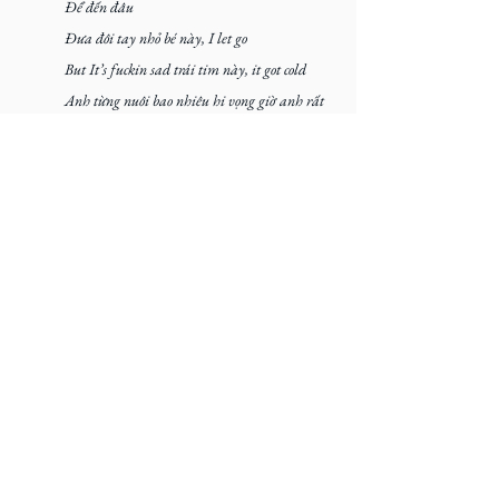
Để đến đâu
Đưa đôi tay nhỏ bé này, I let go
But It’s fuckin sad trái tim này, it got cold
Anh từng nuôi bao nhiêu hi vọng giờ anh rất 
đau
Giờ chỉ còn lại thể xác
Thiêu cháy thiêu cháy
Hết trong linh hồn anh
Fuck this life em, anh không cần ai bên cạnh
Chỉ còn lại anh vượt qua những đêm lạnh
Anh đã quá quen cuộc sống trong hiu quạnh
Producer: Young Draco (Chlldish)
Composer: 72 Kiddy, Young VVS, Bry
Mixing & Mastering: Young Draco 