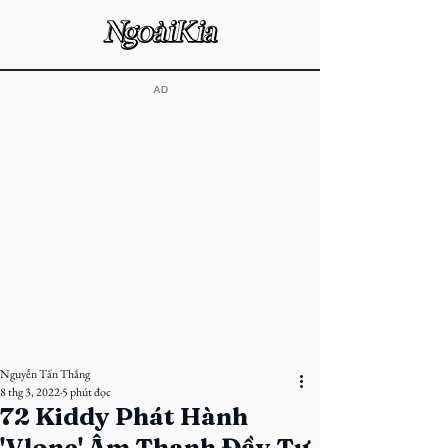
​AD
Nguyễn Tấn Thắng
8 thg 3, 2022
5 phút đọc
72 Kiddy Phát Hành
'Vlone' Âm Thanh Đầy Tự