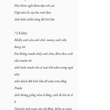
Đéo thèm ngồi đàm đạo với sao
Gặp toàn là xạo loz mới đau
Anh kiên nhẫn cũng đã hơi lâu
72 Kiddy:
Molly anh cắn anh chơi, money anh vẫn 
đang rơi
Em không muốn thấy anh chơi, đêm đen, anh 
vẫn muốn rời
Anh luôn muốn tất cả mọi thứ nằm trong ngôi 
nhà
Anh đánh đổi linh hồn để nằm trên đống 
Prada
Anh không giống như số đông, anh đi lên từ số 
0
Nguyên một gang còn rất đông, kiếm ra vàng 