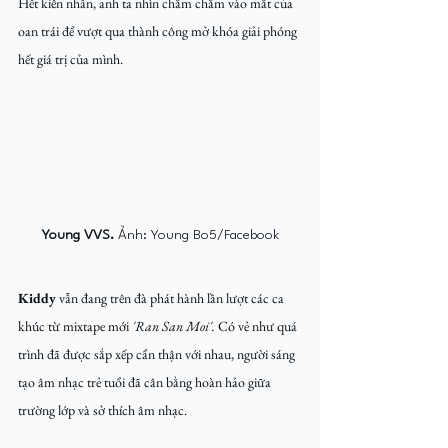
Hết kiên nhẫn, anh ta nhìn chằm chằm vào mắt của 
oan trái để vượt qua thành công mở khóa giải phóng 
hết giá trị của mình.
Young VVS. 
Ảnh: Young Bo5/Facebook
Kiddy
 vẫn đang trên đà phát hành lần lượt các ca 
khúc từ mixtape
mới 
'Ran San Moi'.
 Có vẻ như quá 
trình đã được sắp xếp cẩn thận với nhau, người sáng 
tạo âm nhạc trẻ tuổi đã cân bằng hoàn hảo giữa 
trường lớp và sở thích âm nhạc.