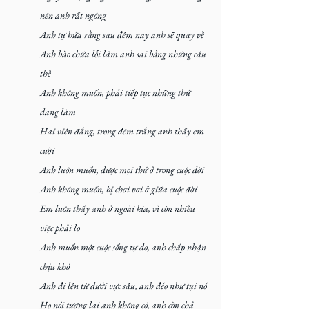
nên anh rất ngông
Anh tự hứa rằng sau đêm nay anh sẽ quay về
Anh bào chữa lỗi lầm anh sai bằng những câu 
thề
Anh không muốn, phải tiếp tục những thứ 
đang làm
Hai viên đắng, trong đêm trắng anh thấy em 
cười
Anh luôn muốn, được mọi thứ ở trong cuộc đời
Anh không muốn, bị chơi vơi ở giữa cuộc đời
Em luôn thấy anh ở ngoài kia, vì còn nhiều 
việc phải lo
Anh muốn một cuộc sống tự do, anh chấp nhận 
chịu khó
Anh đi lên từ dưới vực sâu, anh đéo như tụi nó
Họ nói tương lai anh không có, anh còn chả 