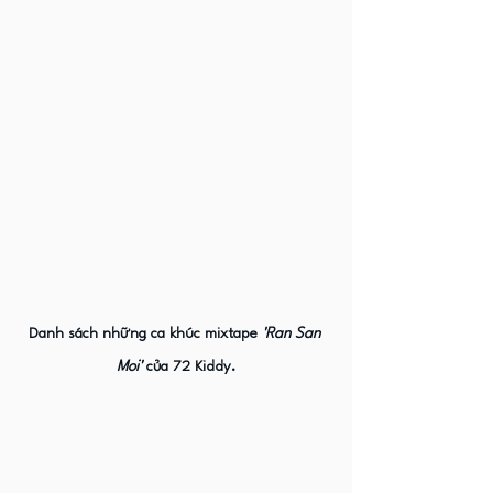
Danh sách những ca khúc mixtape
 'Ran San 
Moi' 
của 72 Kiddy.