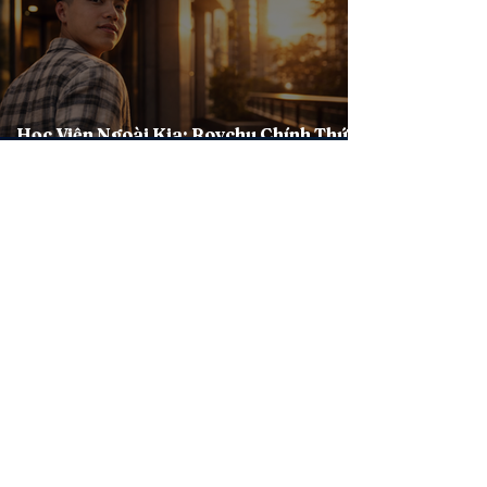
Học Viện Ngoài Kia: Roychu Chính Thức
Chấm Dứt Hợp Đồng
Học Viện Ngoài Kia: Thông Điệp Hướng
Dẫn Xác Lập Tính Đặc Thù Khóa 2026
​CÓ THỂ BẠN QUAN TÂM