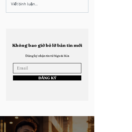
Lý Do Ngoài Kia Không
Tạp Chí Ngoài 
Viết bình luận...
"Gỡ Bỏ" Bài Viết
Đang Tuyển Bi
Viên - Đăng K
Không bao giờ bỏ lỡ bản tin mới
Đăng ký nhận tin từ Ngoài Kia
ĐĂNG KÝ