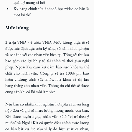
quản lý mạng xã hội
Kỹ năng chỉnh sửa ảnh/đồ họa/video cơ bản là 
một lợi thế
Mức lương
2 triệu VNĐ - 4 triệu VNĐ. Mức lương thực tế sẽ 
được xác định dựa trên kỹ năng, số năm kinh nghiệm 
và so sánh với các nhân viên hiện tại. Tổng gói thù lao 
bao gồm các lợi ích y tế, tài chính và thời gian nghỉ 
phép. Ngoài Kia cam kết đảm bảo sức khỏe và thể 
chất cho nhân viên. Công ty sẽ trả 100% phí bảo 
hiểm chương trình sức khỏe, nha khoa và thị lực 
hàng tháng cho nhân viên. Thông tin chi tiết sẽ được 
cung cấp khi có lời mời làm việc.
Nếu bạn có nhiều kinh nghiệm hơn yêu cầu, vui lòng 
nộp đơn và ghi rõ mức lương mong muốn của bạn. 
Khi được tuyển dụng, nhân viên sẽ ở “vị trí theo ý 
muốn” và Ngoài Kia có quyền điều chỉnh mức lương 
cơ bản bất cứ lúc nào vì lý do hiệu suất cá nhân, 