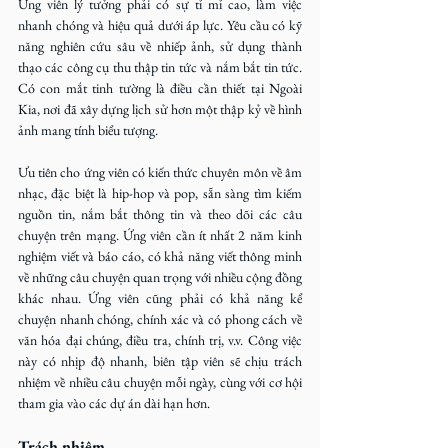
Ứng viên lý tưởng phải có sự tỉ mỉ cao, làm việc 
nhanh chóng và hiệu quả dưới áp lực. Yêu cầu có kỹ 
năng nghiên cứu sâu về nhiếp ảnh, sử dụng thành 
thạo các công cụ thu thập tin tức và nắm bắt tin tức. 
Có con mắt tinh tường là điều cần thiết tại Ngoài 
Kia, nơi đã xây dựng lịch sử hơn một thập kỷ về hình 
ảnh mang tính biểu tượng.
Ưu tiên cho ứng viên có kiến thức chuyên môn về âm 
nhạc, đặc biệt là hip-hop và pop, sẵn sàng tìm kiếm 
nguồn tin, nắm bắt thông tin và theo dõi các câu 
chuyện trên mạng. Ứng viên cần ít nhất 2 năm kinh 
nghiệm viết và báo cáo, có khả năng viết thông minh 
về những câu chuyện quan trọng với nhiều cộng đồng 
khác nhau. Ứng viên cũng phải có khả năng kể 
chuyện nhanh chóng, chính xác và có phong cách về 
văn hóa đại chúng, điều tra, chính trị, v.v. Công việc 
này có nhịp độ nhanh, biên tập viên sẽ chịu trách 
nhiệm về nhiều câu chuyện mỗi ngày, cùng với cơ hội 
tham gia vào các dự án dài hạn hơn.
Trách nhiệm