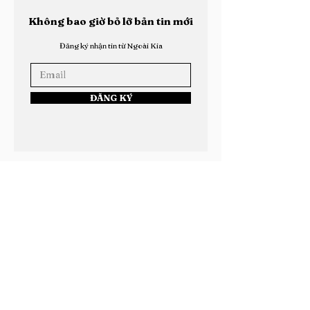
Không bao giờ bỏ lỡ bản tin mới
Đăng ký nhận tin từ Ngoài Kia
ĐĂNG KÝ
Học Viện Ngoài Kia: Roychu Chính Thức