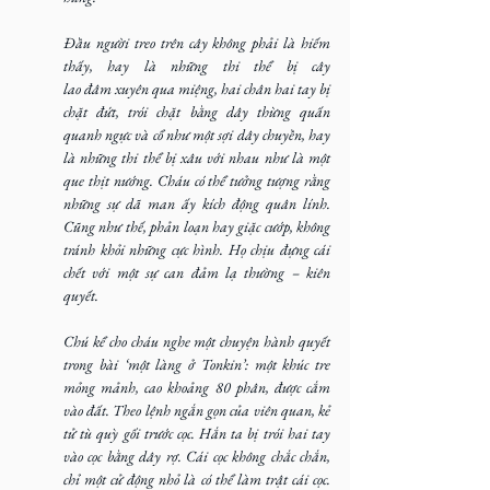
Đầu người treo trên cây không phải là hiếm 
thấy, hay là những thi thể bị cây 
lao đâm xuyên qua miệng, hai chân hai tay bị 
chặt đứt, trói chặt bằng dây thừng quấn 
quanh ngực và cổ như một sợi dây chuyền, hay 
là những thi thể bị xâu với nhau như là một 
que thịt nướng. Cháu có thể tưởng tượng rằng 
những sự dã man ấy kích động quân lính. 
Cũng như thế, phản loạn hay giặc cướp, không 
tránh khỏi những cực hình. Họ chịu đựng cái 
chết với một sự can đảm lạ thường – kiên 
quyết.
Chú kể cho cháu nghe một chuyện hành quyết 
trong bài ‘một làng ở Tonkin’: một khúc tre 
mỏng mảnh, cao khoảng 80 phân, được cắm 
vào đất. Theo lệnh ngắn gọn của viên quan, kẻ 
tử tù quỳ gối trước cọc. Hắn ta bị trói hai tay 
vào cọc bằng dây rợ. Cái cọc không chắc chắn, 
chỉ một cử động nhỏ là có thể làm trật cái cọc. 