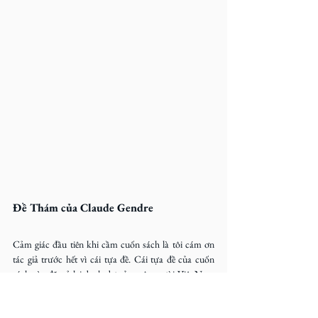
Đề Thám của Claude Gendre
Cảm giác đầu tiên khi cầm cuốn sách là tôi cám ơn 
tác giả trước hết vì cái tựa đề. Cái tựa đề của cuốn 
sách này đã trả lại danh dự của một người Việt Nam 
và khẳng định chỗ đứng lịch sử của một người anh 
hùng Việt Nam trong văn chương Pháp. Vì Đề Thám 