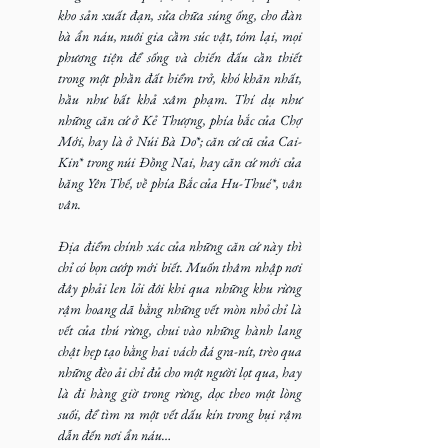
kho sản xuất đạn, sửa chữa súng ống, cho đàn 
bà ẩn náu, nuôi gia cầm súc vật, tóm lại, mọi 
phương tiện để sống và chiến đấu cần thiết 
trong một phần đất hiểm trở, khó khăn nhất, 
hầu như bất khả xâm phạm. Thí dụ như 
những căn cứ ở Kẻ Thượng, phía bắc của Chợ 
Mới, hay là ở Núi Bà Do*; căn cứ cũ của Cai-
Kin* trong núi Đồng Nai, hay căn cứ mới của 
băng Yên Thế, về phía Bắc của Hu-Thué*, vân 
vân.
Địa điểm chính xác của những căn cứ này thì 
chỉ có bọn cướp mới biết. Muốn thâm nhập nơi 
đây phải len lỏi đôi khi qua những khu rừng 
rậm hoang dã bằng những vết mòn nhỏ chỉ là 
vết của thú rừng, chui vào những hành lang 
chật hẹp tạo bằng hai vách đá gra-nít, trèo qua 
những đèo ải chỉ đủ cho một người lọt qua, hay 
là đi hàng giờ trong rừng, dọc theo một lòng 
suối, để tìm ra một vết dấu kín trong bụi rậm 
dẫn đến nơi ẩn náu…