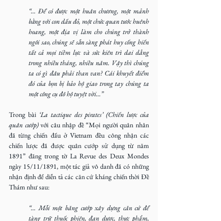
“… Để có được một huân chương, một mảnh 
bằng với con dấu đỏ, một chức quan tước huênh 
hoang, một địa vị làm cho chúng trở thành 
ngôi sao, chúng sẽ sẵn sàng phát huy cống hiến 
tất cả mọi tiềm lực và sức kiên trì dai dẳng 
trong nhiều tháng, nhiều năm. Vậy thì chúng 
ta có gì đâu phải than van? Cái khuyết điểm 
đó của bọn bị bảo hộ giao trong tay chúng ta 
một công cụ đô hộ tuyệt vời…”
Trong bài
 ‘La tactique des pirates’ (Chiến lược của 
quân cướp)
 với câu nhập đề “Mọi người quân nhân 
đã từng chiến đấu ở Vietnam đều công nhận các 
chiến lược đã được quân cướp sử dụng từ năm 
1891” đăng trong tờ La Revue des Deux Mondes 
ngày 15/11/1891, một tác giả vô danh đã có những 
nhận định để diễn tả các căn cứ kháng chiến thời Đề 
Thám như sau:
“… Mỗi một băng cướp xây dựng căn cứ để 
tàng trữ thuốc phiện, đạn dược, thực phẩm, 