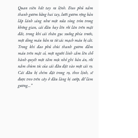
Quan viên hất tay ra lệnh. Đao phủ nắm 
thanh gươm bằng hai tay, lưỡi gươm rộng bản 
lấp lánh sáng như một nửa vòng tròn trong 
không gian, cái đầu bay lên rồi lăn trên mặt 
đất, trong khi cái thân gục xuống phía trước, 
một dòng máu bắn ra từ các mạch máu bị cắt. 
Trong khi đao phủ chùi thanh gươm đẫm 
máu trên mặt cỏ, một người lính cắm lên chỗ 
hành quyết một tấm mộc nhỏ ghi bản án, rồi 
nắm chùm tóc của cái đầu đặt vào một cái rọ. 
Cái đầu bị chém đặt trong rọ, theo lịnh, sẽ 
được treo trên cây ở đầu làng bị cướp, để làm 
gương…”