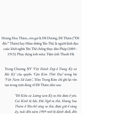
Hoàng Hoa Thám, còn gọi là Đề Dương, Đề Thám (“Đề 
đốc” Thám) hay Hùm thiêng Yên Thế, là người lãnh đạo 
cuộc khởi nghĩa Yên Thế chống thực dân Pháp (1885 - 
1913). Phục dựng ảnh màu: Tiệm ảnh Thanh Hà
Trong Chương XV 
‘Việc Đánh Dẹp ở Trung Kỳ và 
Bắc Kỳ’
 của quyển
 ‘Cận Kim Thời Đại’
 trong bộ 
‘Việt Nam Sử Lược’
, Trần Trọng Kim chỉ ghi lại vẻn 
vẹn trong một dòng về Đề Thám như sau:
“Đề Kiều và Lương tam Kỳ ra thú được ở yên. 
Cai Kinh bị bắt, Đốc Ngữ ra thú, Hoàng hoa 
Thám ở Yên-thế cũng ra thú, được giữ ở vùng 
ấy, mãi đến năm 1909 mới bị đánh đuổi, đến 