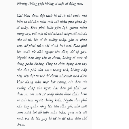
Nhưng thằng giặc không có một cử động nào.
Cái hòm được đặt cách kẻ tử tù vài bước, mà 
hắn ta chỉ cần ném một cái nhìn qua phía ấy 
sẽ thấy. Đao phủ bước gần lại, gươm nắm 
trong tay, với một cử chỉ nhanh nhẹn cởi nút áo 
của tử tù, kéo cổ áo xuống thấp, gằn ra phía 
sau, để phơi trần cái cổ và hai vai. Đao phủ 
kéo mái tóc dài ngược lên đầu, để lộ gáy. 
Người đàn ông sắp bị chém, không tỏ một cử 
động phản kháng. Ông ta chịu đựng bàn tay 
của đao phủ sửa soạn thong thả, không hấp 
tấp, xếp đặt tư thế để chém như một nhà điêu 
khắc đang nắn một bức tượng, cái đầu cúi 
xuống, chập vào ngực, hai đầu gối phải xòe 
doãi ra, với một sự chấp nhận bình thản làm 
xé trái tim người chứng kiến. Người đao phủ 
xắn ống quần rộng lên tận đầu gối, nhổ một 
cụm nước bọt đỏ tươi mầu trầu, quét một vệt 
nước bọt đỏ lên gáy kẻ tử tù để làm dấu chỗ 
chém.