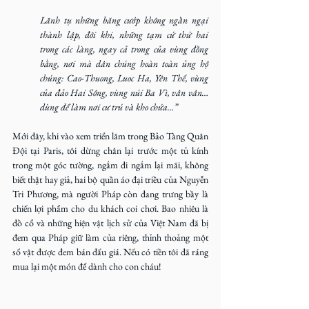
Lãnh tụ những băng cướp không ngần ngại 
thành lập, đôi khi, những tạm cứ thứ hai 
trong các làng, ngay cả trong của vùng đồng 
bằng, nơi mà dân chúng hoàn toàn ủng hộ 
chúng: Cao-Thuong, Luoc Ha, Yên Thế, vùng 
của đảo Hai Sông, vùng núi Ba Vì, vân vân… 
dùng để làm nơi cư trú và kho chứa…”
Mới đây, khi vào xem triển lãm trong Bảo Tàng Quân 
Đội tại Paris, tôi dừng chân lại trước một tủ kính 
trong một góc tường, ngắm đi ngắm lại mãi, không 
biết thật hay giả, hai bộ quần áo đại triều của Nguyễn 
Tri Phương, mà người Pháp còn đang trưng bầy là 
chiến lợi phẩm cho du khách coi chơi. Bao nhiêu là 
đồ cổ và những hiện vật lịch sử của Việt Nam đã bị 
đem qua Pháp giữ làm của riêng, thỉnh thoảng một 
số vật được đem bán đấu giá. Nếu có tiền tôi đã ráng 
mua lại một món để dành cho con cháu!