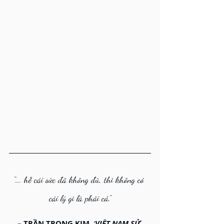
“…. hễ cái sức đã không đủ, thì không có 
cái lý gì là phải cả.”
– TRẦN TRỌNG KIM,
‘
VIỆT NAM SỬ 