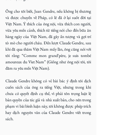
Ông cho tôi biết, Jean Gendre, nếu không bị thương 
và được chuyển về Pháp, có lẽ đã ở lại suốt đời tại 
Việt Nam. Ý thích của ông nội, vừa thích con người, 
vừa yêu mến cảnh, thích từ tiếng nói cho đến bữa ăn 
hàng ngày của Việt Nam, đã gây ấn tượng và gợi trí 
tò mò cho người cháu. Đến lượt Claude Gendre, sau 
khi đã qua thăm Việt Nam mấy lần, ông cũng nói với 
tôi rằng: “Comme mon grand‘père, je suis tombé 
amoureux du Viet Nam” (Giống như ông nội tôi, tôi 
đâm ra yêu mến Việt Nam).
Claude Gendre không có vẻ bài bác ý định tôi dịch 
cuốn sách của ông ra tiếng Việt, nhưng trong khi 
chưa có quyết định cụ thể, vì phải tôn trọng luật lệ 
bản quyền của tác giả và nhà xuất bản, cho nên trong 
phạm vi bài bình luận này, tôi không được phép trích 
hay dịch nguyên văn của Claude Gendre viết trong 
sách.