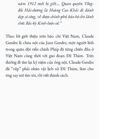
năm 1912 mới bị giết…. Quan quyền Tổng-
đốc Hải-dương là Hoàng Cao Khải đi đánh 
dẹp có công, về được chính-phủ bảo-hộ cho lãnh 
chức Bắc-kỳ Kinh-lược-sứ.”
Theo lời giới thiệu trên báo chí Việt Nam, Claude 
Gendre là cháu nội của Jean Gendre, một người lính 
trong quân đội viễn chinh Pháp đã từng chiến đấu ở 
Việt Nam cùng thời với giai đoạn Đề Thám. Trên 
đường đi tìm lại kỷ niệm của ông nội, Claude Gendre 
đã “vấp” phải nhân vật lịch sử Đề Thám, làm cho 
ông say mê tìm tòi, rồi viết thành sách.