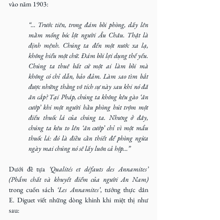
vào năm 1903:
“… Trước tiên, trong đám bồi phòng, dấy lên 
mầm mống bóc lột người Âu Châu. Thật là 
định mệnh. Chúng ta đến một nước xa lạ, 
không hiểu một chữ. Đám bồi lợi dụng thế yếu. 
Chúng ta thuê bất cứ một ai làm bồi mà 
không có chỉ dẫn, bảo đảm. Làm sao tìm bắt 
được những thằng vô tích sự này sau khi nó đã 
ăn cắp? Tại Pháp, chúng ta không kêu gào ‘ăn 
cướp’ khi một người hầu phòng hút trộm một 
điếu thuốc lá của chúng ta. Nhưng ở đây, 
chúng ta kêu to lên ‘ăn cướp’ chỉ vì một mẩu 
thuốc lá: đó là điều cần thiết để phòng ngừa 
ngày mai chúng nó sẽ lấy luôn cả hộp…”
Dưới đề tựa
 ‘Qualités et défauts des Annamites’ 
(Phẩm chất và khuyết điểm của người An Nam) 
trong cuốn sách 
‘Les Annamites’
, tướng thực dân 
E. Diguet viết những dòng khinh khi miệt thị như 
sau: