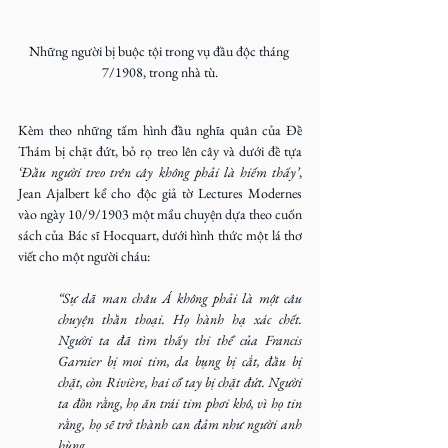
Những người bị buộc tội trong vụ đầu độc tháng 
7/1908, trong nhà tù.
Kèm theo những tấm hình đầu nghĩa quân của Đề 
Thám bị chặt đứt, bỏ rọ treo lên cây và dưới đề tựa 
‘Đầu người treo trên cây không phải là hiếm thấy’
, 
Jean Ajalbert kể cho độc giả tờ Lectures Modernes 
vào ngày 10/9/1903 một mẩu chuyện dựa theo cuốn 
sách của Bác sĩ Hocquart, dưới hình thức một lá thơ 
viết cho một người cháu:
“Sự dã man châu Á không phải là một câu 
chuyện thần thoại. Họ hành hạ xác chết. 
Người ta đã tìm thấy thi thể của Francis 
Garnier bị moi tim, da bụng bị cắt, đầu bị 
chặt, còn Rivière, hai cổ tay bị chặt đứt. Người 
ta đồn rằng, họ ăn trái tim phơi khô, vì họ tin 
rằng, họ sẽ trở thành can đảm như người anh 
hùng.