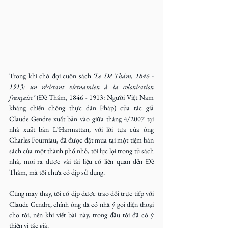
Trong khi chờ đợi cuốn sách
 ‘Le Dê Thám, 1846 - 
1913: un résistant vietnamien à la colonisation 
française’
 (Đề Thám, 1846 - 1913: Người Việt Nam 
kháng chiến chống thực dân Pháp) của tác giả 
Claude Gendre xuất bản vào giữa tháng 4/2007 tại 
nhà xuất bản L‘Harmattan, với lời tựa của ông 
Charles Fourniau, đã được đặt mua tại một tiệm bán 
sách của một thành phố nhỏ, tôi lục lọi trong tủ sách 
nhà, moi ra được vài tài liệu có liên quan đến Đề 
Thám, mà tôi chưa có dịp sử dụng.
Cũng may thay, tôi có dịp được trao đổi trực tiếp với 
Claude Gendre, chính ông đã có nhã ý gọi điện thoại 
cho tôi, nên khi viết bài này, trong đầu tôi đã có ý 
thiên vị tác giả.