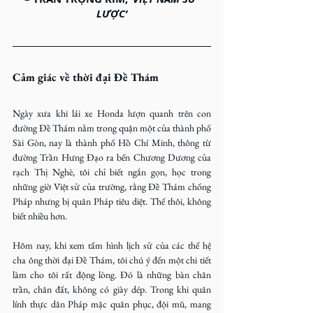
LƯỢC’
Cảm giác về thời đại Đề Thám 
Ngày xưa khi lái xe Honda lượn quanh trên con 
đường Đề Thám nằm trong quận một của thành phố 
Sài Gòn, nay là thành phố Hồ Chí Minh, thông từ 
đường Trần Hưng Đạo ra bến Chương Dương của 
rạch Thị Nghè, tôi chỉ biết ngắn gọn, học trong 
những giờ Việt sử của trường, rằng Đề Thám chống 
Pháp nhưng bị quân Pháp tiêu diệt. Thế thôi, không 
biết nhiều hơn.
Hôm nay, khi xem tấm hình lịch sử của các thế hệ 
cha ông thời đại Đề Thám, tôi chú ý đến một chi tiết 
làm cho tôi rất động lòng. Đó là những bàn chân 
trần, chân đất, không có giày dép. Trong khi quân 
lính thực dân Pháp mặc quân phục, đội mũ, mang 