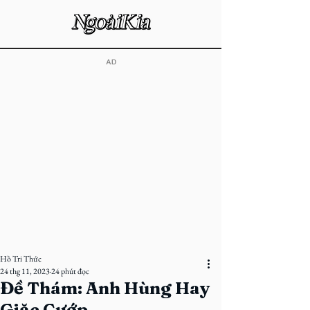
​AD
Hồ Tri Thức
24 thg 11, 2023
24 phút đọc
Đề Thám: Anh Hùng Hay
Giặc Cướp