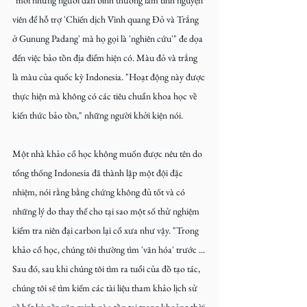
"mời những người dân bình thường làm tình nguyện 
viên để hỗ trợ 'Chiến dịch Vinh quang Đỏ và Trắng 
ở Gunung Padang' mà họ gọi là 'nghiên cứu'" đe dọa 
đến việc bảo tồn địa điểm hiện có. Màu đỏ và trắng 
là màu của quốc kỳ Indonesia. "Hoạt động này được 
thực hiện mà không có các tiêu chuẩn khoa học về 
kiến thức bảo tồn," những người khởi kiện nói. 
Một nhà khảo cổ học không muốn được nêu tên do 
tổng thống Indonesia đã thành lập một đội đặc 
nhiệm, nói rằng bằng chứng không đủ tốt và có 
những lý do thay thế cho tại sao một số thử nghiệm 
kiểm tra niên đại carbon lại cổ xưa như vậy. "Trong 
khảo cổ học, chúng tôi thường tìm 'văn hóa' trước ... 
Sau đó, sau khi chúng tôi tìm ra tuổi của đồ tạo tác, 
chúng tôi sẽ tìm kiếm các tài liệu tham khảo lịch sử 