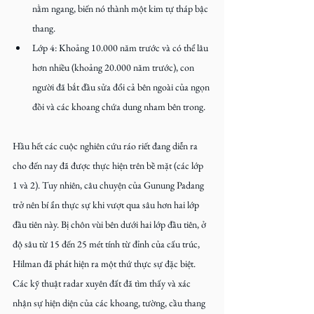
nằm ngang, biến nó thành một kim tự tháp bậc 
thang.
Lớp 4: Khoảng 10.000 năm trước và có thể lâu 
hơn nhiều (khoảng 20.000 năm trước), con 
người đã bắt đầu sửa đổi cả bên ngoài của ngọn 
đồi và các khoang chứa dung nham bên trong.
Hầu hết các cuộc nghiên cứu ráo riết đang diễn ra 
cho đến nay đã được thực hiện trên bề mặt (các lớp 
1 và 2). Tuy nhiên, câu chuyện của Gunung Padang 
trở nên bí ẩn thực sự khi vượt qua sâu hơn hai lớp 
đầu tiên này. Bị chôn vùi bên dưới hai lớp đầu tiên, ở 
độ sâu từ 15 đến 25 mét tính từ đỉnh của cấu trúc, 
Hilman đã phát hiện ra một thứ thực sự đặc biệt. 
Các kỹ thuật radar xuyên đất đã tìm thấy và xác 
nhận sự hiện diện của các khoang, tường, cầu thang 