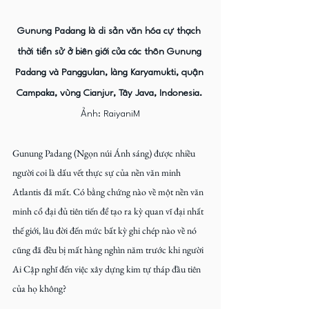
Gunung Padang là di sản văn hóa cự thạch 
thời tiền sử ở biên giới của các thôn Gunung 
Padang và Panggulan, làng Karyamukti, quận 
Campaka, vùng Cianjur, Tây Java, Indonesia. 
Ảnh: RaiyaniM
Gunung Padang (Ngọn núi Ánh sáng) được nhiều 
người coi là dấu vết thực sự của nền văn minh 
Atlantis đã mất. Có bằng chứng nào về một nền văn 
minh cổ đại đủ tiên tiến để tạo ra kỳ quan vĩ đại nhất 
thế giới, lâu đời đến mức bất kỳ ghi chép nào về nó 
cũng đã đều bị mất hàng nghìn năm trước khi người 
Ai Cập nghĩ đến việc xây dựng kim tự tháp đầu tiên 
của họ không?