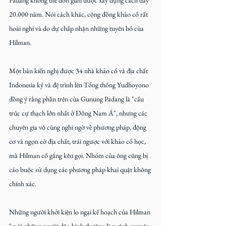
Padang không thể đơn giản được xây dựng cách đây 
20.000 năm. Nói cách khác, cộng đồng khảo cổ rất 
hoài nghi và do dự chấp nhận những tuyên bố của 
Hilman.
Một bản kiến nghị được 34 nhà khảo cổ và địa chất 
Indonesia ký và đệ trình lên Tổng thống Yudhoyono 
đồng ý rằng phần trên của Gunung Padang là "cấu 
trúc cự thạch lớn nhất ở Đông Nam Á", nhưng các 
chuyên gia vô cùng nghi ngờ về phương pháp, động 
cơ và ngọn cờ địa chất, trái ngược với khảo cổ học, 
mà Hilman cố gắng kêu gọi. Nhóm của ông cũng bị 
cáo buộc sử dụng các phương pháp khai quật không 
chính xác.
Những người khởi kiện lo ngại kế hoạch của Hilman 