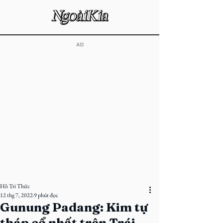
​AD
Hồ Tri Thức
12 thg 7, 2022
9 phút đọc
Gunung Padang: Kim tự
tháp cổ nhất trên Trái